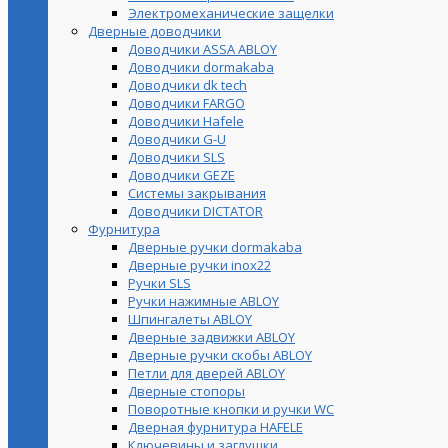
Электромеханические защелки
Дверные доводчики
Доводчики ASSA ABLOY
Доводчики dormakaba
Доводчики dk tech
Доводчики FARGO
Доводчики Hafele
Доводчики G-U
Доводчики SLS
Доводчики GEZE
Cистемы закрывания
Доводчики DICTATOR
Фурнитура
Дверные ручки dormakaba
Дверные ручки inox22
Ручки SLS
Ручки нажимные ABLOY
Шпингалеты ABLOY
Дверные задвижки ABLOY
Дверные ручки скобы ABLOY
Петли для дверей ABLOY
Дверные стопоры
Поворотные кнопки и ручки WC
Дверная фурнитура HAFELE
Ключевины и заглушки