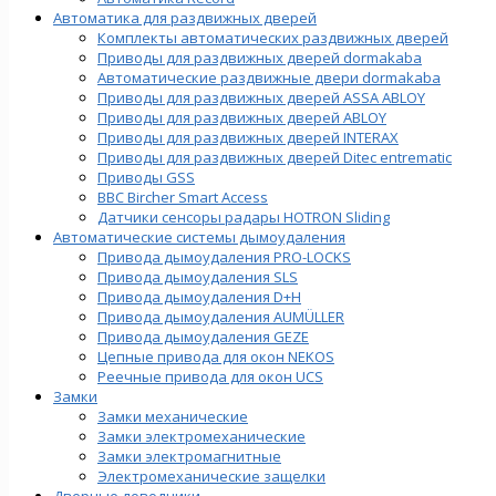
Автоматика для раздвижных дверей
Комплекты автоматических раздвижных дверей
Приводы для раздвижных дверей dormakaba
Автоматические раздвижные двери dormakaba
Приводы для раздвижных дверей ASSA ABLOY
Приводы для раздвижных дверей ABLOY
Приводы для раздвижных дверей INTERAX
Приводы для раздвижных дверей Ditec entrematic
Приводы GSS
BBC Bircher Smart Access
Датчики сенсоры радары HOTRON Sliding
Автоматические системы дымоудаления
Привода дымоудаления PRO-LOCKS
Привода дымоудаления SLS
Привода дымоудаления D+H
Привода дымоудаления AUMÜLLER
Привода дымоудаления GEZE
Цепные привода для окон NEKOS
Реечные привода для окон UСS
Замки
Замки механические
Замки электромеханические
Замки электромагнитные
Электромеханические защелки
Дверные доводчики