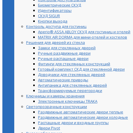
Биометрические СКУД
Идентификаторы
СКУД SIGUR
Кнопки выхода
Контроль доступа для гостиниц
Aperio® ASSA ABLOY СКУД для гостиниц и отелей
MATRIX AIR DORMA для мини-отелей и хостелов
Решения для дверей из стекла
Замки для стеклянных дверей
Ручные раздвижные двери
Ручные распашные двери
Фитинги для стеклянных конструкций
Готовый комплект СКД для стеклянной двери
Доводчики для стеклянных дверей
Автоматические приводы
Антипаника для стеклянных дверей
Трансформируемые перегородки
Ключницы и камеры хранения
Электронные ключницы TRAKA
Светопрозрачные конструкции
Раздвижные автоматические двери теплые
Раздвижные автоматические двери холодные
Распашные двери и входные группы
Двери Pivot