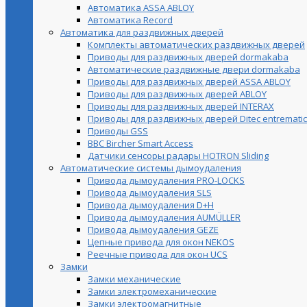
Автоматика ASSA ABLOY
Автоматика Record
Автоматика для раздвижных дверей
Комплекты автоматических раздвижных дверей
Приводы для раздвижных дверей dormakaba
Автоматические раздвижные двери dormakaba
Приводы для раздвижных дверей ASSA ABLOY
Приводы для раздвижных дверей ABLOY
Приводы для раздвижных дверей INTERAX
Приводы для раздвижных дверей Ditec entrematic
Приводы GSS
BBC Bircher Smart Access
Датчики сенсоры радары HOTRON Sliding
Автоматические системы дымоудаления
Привода дымоудаления PRO-LOCKS
Привода дымоудаления SLS
Привода дымоудаления D+H
Привода дымоудаления AUMÜLLER
Привода дымоудаления GEZE
Цепные привода для окон NEKOS
Реечные привода для окон UСS
Замки
Замки механические
Замки электромеханические
Замки электромагнитные