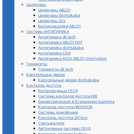
Цилиндры
Цилиндры ABLOY
Цилиндры dormakaba
Цилиндры SLS
Броненакладки ABLOY
Системы АНТИПАНИКА
Антипаника dk tech
Антипаника ABLOY EXIT
Антипаника dormakaba
Антипаника СISA
Антипаника ASSA ABLOY OneSystem
Турникеты
Турникеты dk tech
Карусельные двери
Карусельные двери dormakaba
Контроль доступа
Беспроводные СКУД
Системы контроля доступа HID
Биометрические и ID решения Suprema
Контроль доступа HIKVISION
Системы домофонии
Контроль доступа ZKTeco
Считыватели
Автономные системы СКУД
Контроль доступа Dahua