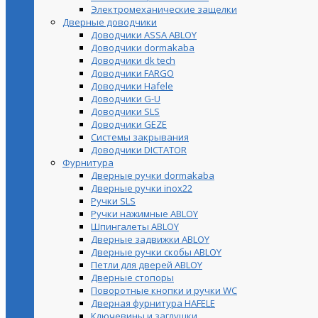
Электромеханические защелки
Дверные доводчики
Доводчики ASSA ABLOY
Доводчики dormakaba
Доводчики dk tech
Доводчики FARGO
Доводчики Hafele
Доводчики G-U
Доводчики SLS
Доводчики GEZE
Cистемы закрывания
Доводчики DICTATOR
Фурнитура
Дверные ручки dormakaba
Дверные ручки inox22
Ручки SLS
Ручки нажимные ABLOY
Шпингалеты ABLOY
Дверные задвижки ABLOY
Дверные ручки скобы ABLOY
Петли для дверей ABLOY
Дверные стопоры
Поворотные кнопки и ручки WC
Дверная фурнитура HAFELE
Ключевины и заглушки