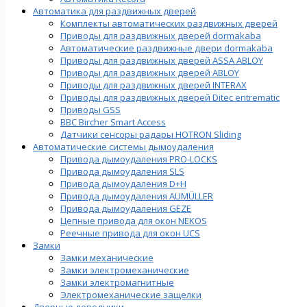
Автоматика для раздвижных дверей
Комплекты автоматических раздвижных дверей
Приводы для раздвижных дверей dormakaba
Автоматические раздвижные двери dormakaba
Приводы для раздвижных дверей ASSA ABLOY
Приводы для раздвижных дверей ABLOY
Приводы для раздвижных дверей INTERAX
Приводы для раздвижных дверей Ditec entrematic
Приводы GSS
BBC Bircher Smart Access
Датчики сенсоры радары HOTRON Sliding
Автоматические системы дымоудаления
Привода дымоудаления PRO-LOCKS
Привода дымоудаления SLS
Привода дымоудаления D+H
Привода дымоудаления AUMÜLLER
Привода дымоудаления GEZE
Цепные привода для окон NEKOS
Реечные привода для окон UСS
Замки
Замки механические
Замки электромеханические
Замки электромагнитные
Электромеханические защелки
Дверные доводчики