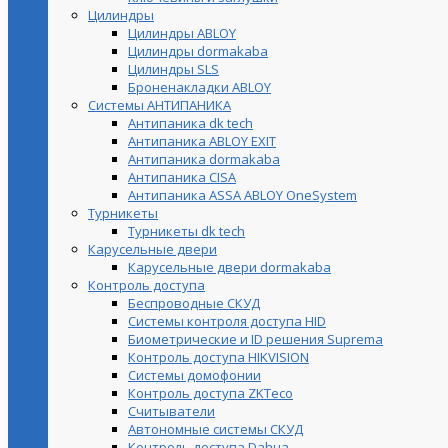
Цилиндры
Цилиндры ABLOY
Цилиндры dormakaba
Цилиндры SLS
Броненакладки ABLOY
Системы АНТИПАНИКА
Антипаника dk tech
Антипаника ABLOY EXIT
Антипаника dormakaba
Антипаника СISA
Антипаника ASSA ABLOY OneSystem
Турникеты
Турникеты dk tech
Карусельные двери
Карусельные двери dormakaba
Контроль доступа
Беспроводные СКУД
Системы контроля доступа HID
Биометрические и ID решения Suprema
Контроль доступа HIKVISION
Системы домофонии
Контроль доступа ZKTeco
Считыватели
Автономные системы СКУД
Контроль доступа Dahua