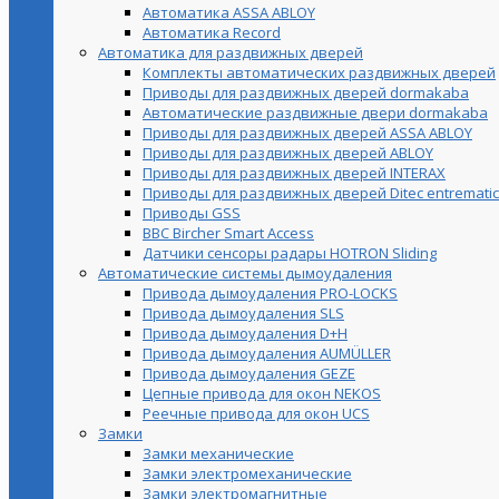
Автоматика ASSA ABLOY
Автоматика Record
Автоматика для раздвижных дверей
Комплекты автоматических раздвижных дверей
Приводы для раздвижных дверей dormakaba
Автоматические раздвижные двери dormakaba
Приводы для раздвижных дверей ASSA ABLOY
Приводы для раздвижных дверей ABLOY
Приводы для раздвижных дверей INTERAX
Приводы для раздвижных дверей Ditec entrematic
Приводы GSS
BBC Bircher Smart Access
Датчики сенсоры радары HOTRON Sliding
Автоматические системы дымоудаления
Привода дымоудаления PRO-LOCKS
Привода дымоудаления SLS
Привода дымоудаления D+H
Привода дымоудаления AUMÜLLER
Привода дымоудаления GEZE
Цепные привода для окон NEKOS
Реечные привода для окон UСS
Замки
Замки механические
Замки электромеханические
Замки электромагнитные