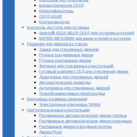
Биометрические СКУД
Идентификаторы
СКУД SIGUR
Кнопки выхода
Контроль доступа для гостиниц
Aperio® ASSA ABLOY СКУД для гостиниц и отелей
MATRIX AIR DORMA для мини-отелей и хостелов
Решения для дверей из стекла
Замки для стеклянных дверей
Ручные раздвижные двери
Ручные распашные двери
Фитинги для стеклянных конструкций
Готовый комплект СКД для стеклянной двери
Доводчики для стеклянных дверей
Автоматические приводы
Антипаника для стеклянных дверей
Трансформируемые перегородки
Ключницы и камеры хранения
Электронные ключницы TRAKA
Светопрозрачные конструкции
Раздвижные автоматические двери теплые
Раздвижные автоматические двери холодные
Распашные двери и входные группы
Двери Pivot