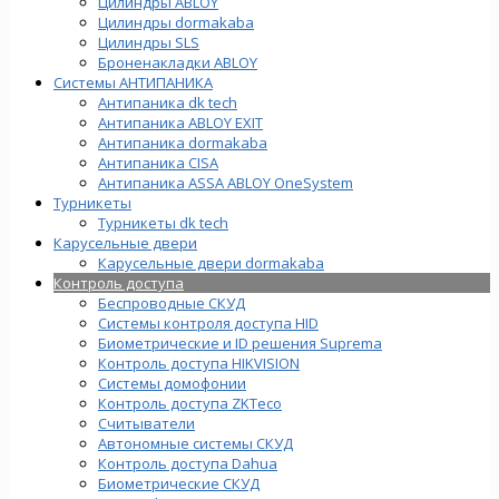
Цилиндры ABLOY
Цилиндры dormakaba
Цилиндры SLS
Броненакладки ABLOY
Системы АНТИПАНИКА
Антипаника dk tech
Антипаника ABLOY EXIT
Антипаника dormakaba
Антипаника СISA
Антипаника ASSA ABLOY OneSystem
Турникеты
Турникеты dk tech
Карусельные двери
Карусельные двери dormakaba
Контроль доступа
Беспроводные СКУД
Системы контроля доступа HID
Биометрические и ID решения Suprema
Контроль доступа HIKVISION
Системы домофонии
Контроль доступа ZKTeco
Считыватели
Автономные системы СКУД
Контроль доступа Dahua
Биометрические СКУД