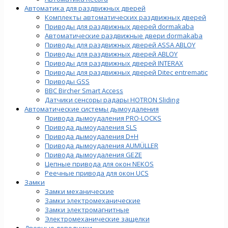
Автоматика для раздвижных дверей
Комплекты автоматических раздвижных дверей
Приводы для раздвижных дверей dormakaba
Автоматические раздвижные двери dormakaba
Приводы для раздвижных дверей ASSA ABLOY
Приводы для раздвижных дверей ABLOY
Приводы для раздвижных дверей INTERAX
Приводы для раздвижных дверей Ditec entrematic
Приводы GSS
BBC Bircher Smart Access
Датчики сенсоры радары HOTRON Sliding
Автоматические системы дымоудаления
Привода дымоудаления PRO-LOCKS
Привода дымоудаления SLS
Привода дымоудаления D+H
Привода дымоудаления AUMÜLLER
Привода дымоудаления GEZE
Цепные привода для окон NEKOS
Реечные привода для окон UСS
Замки
Замки механические
Замки электромеханические
Замки электромагнитные
Электромеханические защелки
Дверные доводчики