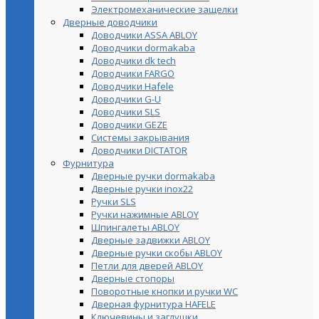
Электромеханические защелки
Дверные доводчики
Доводчики ASSA ABLOY
Доводчики dormakaba
Доводчики dk tech
Доводчики FARGO
Доводчики Hafele
Доводчики G-U
Доводчики SLS
Доводчики GEZE
Cистемы закрывания
Доводчики DICTATOR
Фурнитура
Дверные ручки dormakaba
Дверные ручки inox22
Ручки SLS
Ручки нажимные ABLOY
Шпингалеты ABLOY
Дверные задвижки ABLOY
Дверные ручки скобы ABLOY
Петли для дверей ABLOY
Дверные стопоры
Поворотные кнопки и ручки WC
Дверная фурнитура HAFELE
Ключевины и заглушки