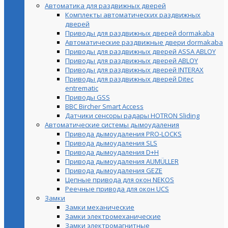
Автоматика для раздвижных дверей
Комплекты автоматических раздвижных
дверей
Приводы для раздвижных дверей dormakaba
Автоматические раздвижные двери dormakaba
Приводы для раздвижных дверей ASSA ABLOY
Приводы для раздвижных дверей ABLOY
Приводы для раздвижных дверей INTERAX
Приводы для раздвижных дверей Ditec
entrematic
Приводы GSS
BBC Bircher Smart Access
Датчики сенсоры радары HOTRON Sliding
Автоматические системы дымоудаления
Привода дымоудаления PRO-LOCKS
Привода дымоудаления SLS
Привода дымоудаления D+H
Привода дымоудаления AUMÜLLER
Привода дымоудаления GEZE
Цепные привода для окон NEKOS
Реечные привода для окон UСS
Замки
Замки механические
Замки электромеханические
Замки электромагнитные