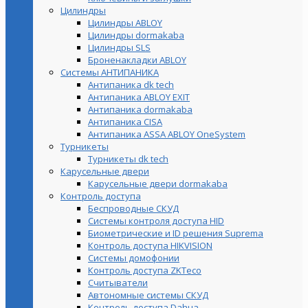
Цилиндры
Цилиндры ABLOY
Цилиндры dormakaba
Цилиндры SLS
Броненакладки ABLOY
Системы АНТИПАНИКА
Антипаника dk tech
Антипаника ABLOY EXIT
Антипаника dormakaba
Антипаника СISA
Антипаника ASSA ABLOY OneSystem
Турникеты
Турникеты dk tech
Карусельные двери
Карусельные двери dormakaba
Контроль доступа
Беспроводные СКУД
Системы контроля доступа HID
Биометрические и ID решения Suprema
Контроль доступа HIKVISION
Системы домофонии
Контроль доступа ZKTeco
Считыватели
Автономные системы СКУД
Контроль доступа Dahua