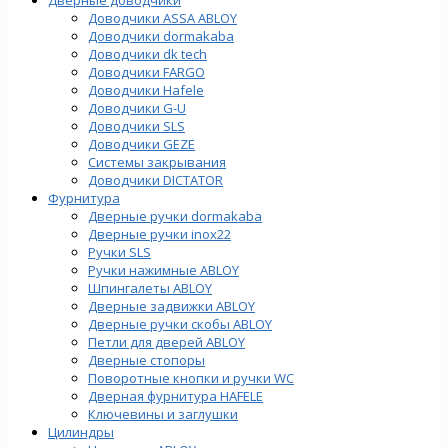
Доводчики ASSA ABLOY
Доводчики dormakaba
Доводчики dk tech
Доводчики FARGO
Доводчики Hafele
Доводчики G-U
Доводчики SLS
Доводчики GEZE
Cистемы закрывания
Доводчики DICTATOR
Фурнитура
Дверные ручки dormakaba
Дверные ручки inox22
Ручки SLS
Ручки нажимные ABLOY
Шпингалеты ABLOY
Дверные задвижки ABLOY
Дверные ручки скобы ABLOY
Петли для дверей ABLOY
Дверные стопоры
Поворотные кнопки и ручки WC
Дверная фурнитура HAFELE
Ключевины и заглушки
Цилиндры