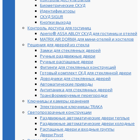
Биометрические СКУД
Идентификаторы
СКУД SIGUR
Кнопки выхода
Контроль доступа для гостиниц
Aperio® ASSA ABLOY СКУД для гостиниц и отелей
MATRIX AIR DORMA для мини-отелей и хостелов
Решения для дверей из стекла
Замки для стеклянных дверей
Ручные раздвижные двери
Ручные распашные двери
Фитинги для стеклянных конструкций
Готовый комплект СКД для стеклянной двери
Доводчики для стеклянных дверей
Автоматические приводы
Антипаника для стеклянных дверей
Трансформируемые перегородки
Ключницы и камеры хранения
Электронные ключницы TRAKA
Светопрозрачные конструкции
Раздвижные автоматические двери теплые
Раздвижные автоматические двери холодные
Распашные двери и входные группы
Двери Pivot