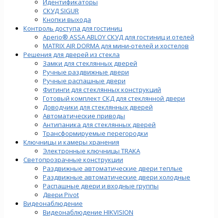
Идентификаторы
СКУД SIGUR
Кнопки выхода
Контроль доступа для гостиниц
Aperio® ASSA ABLOY СКУД для гостиниц и отелей
MATRIX AIR DORMA для мини-отелей и хостелов
Решения для дверей из стекла
Замки для стеклянных дверей
Ручные раздвижные двери
Ручные распашные двери
Фитинги для стеклянных конструкций
Готовый комплект СКД для стеклянной двери
Доводчики для стеклянных дверей
Автоматические приводы
Антипаника для стеклянных дверей
Трансформируемые перегородки
Ключницы и камеры хранения
Электронные ключницы TRAKA
Светопрозрачные конструкции
Раздвижные автоматические двери теплые
Раздвижные автоматические двери холодные
Распашные двери и входные группы
Двери Pivot
Видеонаблюдение
Видеонаблюдение HIKVISION