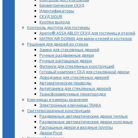
Биометрические СКУД
Идентификаторы
СКУД SIGUR
Кнопки выхода
Контроль доступа для гостиниц
Aperio® ASSA ABLOY СКУД для гостиниц и отелей
MATRIX AIR DORMA для мини-отелей и хостелов
Решения для дверей из стекла
Замки для стеклянных дверей
Ручные раздвижные двери
Ручные распашные двери
Фитинги для стеклянных конструкций
Готовый комплект СКД для стеклянной двери
Доводчики для стеклянных дверей
Автоматические приводы
Антипаника для стеклянных дверей
Трансформируемые перегородки
Ключницы и камеры хранения
Электронные ключницы TRAKA
Светопрозрачные конструкции
Раздвижные автоматические двери теплые
Раздвижные автоматические двери холодные
Распашные двери и входные группы
Двери Pivot