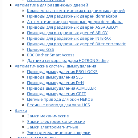
Автоматика для раздвижных дверей
Комплекты автоматических раздвижных дверей
Приводы для раздвижных дверей dormakaba
Автоматические раздвижные двери dormakaba
Приводы для раздвижных дверей ASSA ABLOY
Приводы для раздвижных дверей ABLOY
Приводы для раздвижных дверей INTERAX
Приводы для раздвижных дверей Ditec entrematic
Приводы GSS
BBC Bircher Smart Access
Датчики сенсоры радары HOTRON Sliding
Автоматические системы дымоудаления
Привода дымоудаления PRO-LOCKS
Привода дымоудаления SLS
Привода дымоудаления D+H
Привода дымоудаления AUMÜLLER
Привода дымоудаления GEZE
Цепные привода для окон NEKOS
Реечные привода для окон UСS
Замки
Замки механические
Замки электромеханические
Замки электромагнитные
Электромеханические защелки
Дверные доводчики