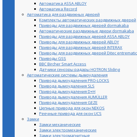
Автоматика ASSA ABLOY
Автоматика Record
Автоматика для раздвижных дверей
Комплекты автоматических раздвижных дверей
Приводы для раздвижных дверей dormakaba
Автоматические раздвижные двери dormakaba
Приводы для раздвижных дверей ASSA ABLOY
Приводы для раздвижных дверей ABLOY
Приводы для раздвижных дверей INTERAX
Приводы для раздвижных дверей Ditec entrematic
Приводы GSS
BBC Bircher Smart Access
Датчики сенсоры радары HOTRON Sliding
Автоматические системы дымоудаления
Привода дымоудаления PRO-LOCKS
Привода дымоудаления SLS
Привода дымоудаления D+H
Привода дымоудаления AUMÜLLER
Привода дымоудаления GEZE
Цепные привода для окон NEKOS
Реечные привода для окон UСS
Замки
Замки механические
Замки электромеханические
Замки электромагнитные