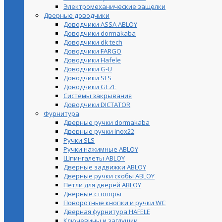
Электромеханические защелки
Дверные доводчики
Доводчики ASSA ABLOY
Доводчики dormakaba
Доводчики dk tech
Доводчики FARGO
Доводчики Hafele
Доводчики G-U
Доводчики SLS
Доводчики GEZE
Cистемы закрывания
Доводчики DICTATOR
Фурнитура
Дверные ручки dormakaba
Дверные ручки inox22
Ручки SLS
Ручки нажимные ABLOY
Шпингалеты ABLOY
Дверные задвижки ABLOY
Дверные ручки скобы ABLOY
Петли для дверей ABLOY
Дверные стопоры
Поворотные кнопки и ручки WC
Дверная фурнитура HAFELE
Ключевины и заглушки