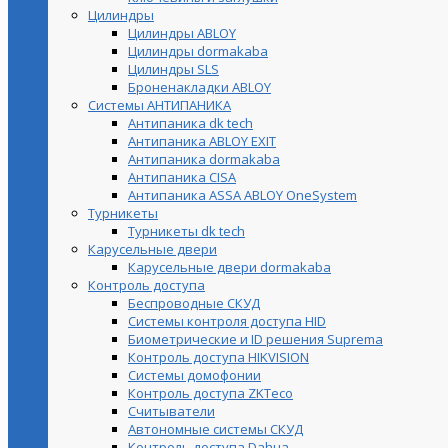
Цилиндры
Цилиндры ABLOY
Цилиндры dormakaba
Цилиндры SLS
Броненакладки ABLOY
Системы АНТИПАНИКА
Антипаника dk tech
Антипаника ABLOY EXIT
Антипаника dormakaba
Антипаника СISA
Антипаника ASSA ABLOY OneSystem
Турникеты
Турникеты dk tech
Карусельные двери
Карусельные двери dormakaba
Контроль доступа
Беспроводные СКУД
Системы контроля доступа HID
Биометрические и ID решения Suprema
Контроль доступа HIKVISION
Системы домофонии
Контроль доступа ZKTeco
Считыватели
Автономные системы СКУД
Контроль доступа Dahua