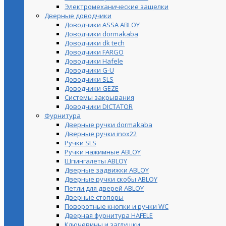
Электромеханические защелки
Дверные доводчики
Доводчики ASSA ABLOY
Доводчики dormakaba
Доводчики dk tech
Доводчики FARGO
Доводчики Hafele
Доводчики G-U
Доводчики SLS
Доводчики GEZE
Cистемы закрывания
Доводчики DICTATOR
Фурнитура
Дверные ручки dormakaba
Дверные ручки inox22
Ручки SLS
Ручки нажимные ABLOY
Шпингалеты ABLOY
Дверные задвижки ABLOY
Дверные ручки скобы ABLOY
Петли для дверей ABLOY
Дверные стопоры
Поворотные кнопки и ручки WC
Дверная фурнитура HAFELE
Ключевины и заглушки