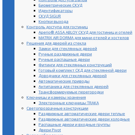
Биометрические СКУД
Идентификаторы
СКУД SIGUR
Кнопки выхода
Контроль доступа для гостиниц
Aperio® ASSA ABLOY СКУД для гостиниц и отелей
MATRIX AIR DORMA для мини-отелей и хостелов
Решения для дверей из стекла
Замки для стеклянных дверей
Ручные раздвижные двери
Ручные распашные двери
Фитинги для стеклянных конструкций
Готовый комплект СКД для стеклянной двери
Доводчики для стеклянных дверей
Автоматические приводы
Антипаника для стеклянных дверей
Трансформируемые перегородки
Ключницы и камеры хранения
Электронные ключницы TRAKA
Светопрозрачные конструкции
Раздвижные автоматические двери теплые
Раздвижные автоматические двери холодные
Распашные двери и входные группы
Двери Pivot