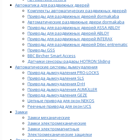
Автоматика для раздвижных дверей
Комплекты автоматических раздвижных дверей
Приводы для раздвижных дверей dormakaba
Автоматические раздвижные двери dormakaba
Приводы для раздвижных дверей ASSA ABLOY
Приводы для раздвижных дверей ABLOY
Приводы для раздвижных дверей INTERAX
Приводы для раздвижных дверей Ditec entrematic
Приводы GSS
BBC Bircher Smart Access
Датчики сенсоры радары HOTRON Sliding
Автоматические системы дымоудаления
Привода дымоудаления PRO-LOCKS
Привода дымоудаления SLS
Привода дымоудаления D+H
Привода дымоудаления AUMÜLLER
Привода дымоудаления GEZE
Цепные привода для окон NEKOS
Реечные привода для окон UСS
Замки
Замки механические
Замки электромеханические
Замки электромагнитные
Электромеханические защелки
Дверные доводчики