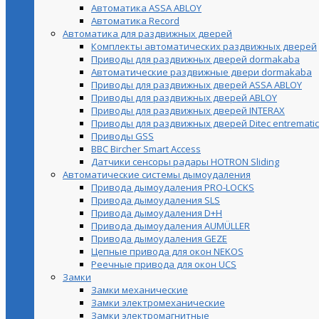
Автоматика ASSA ABLOY
Автоматика Record
Автоматика для раздвижных дверей
Комплекты автоматических раздвижных дверей
Приводы для раздвижных дверей dormakaba
Автоматические раздвижные двери dormakaba
Приводы для раздвижных дверей ASSA ABLOY
Приводы для раздвижных дверей ABLOY
Приводы для раздвижных дверей INTERAX
Приводы для раздвижных дверей Ditec entrematic
Приводы GSS
BBC Bircher Smart Access
Датчики сенсоры радары HOTRON Sliding
Автоматические системы дымоудаления
Привода дымоудаления PRO-LOCKS
Привода дымоудаления SLS
Привода дымоудаления D+H
Привода дымоудаления AUMÜLLER
Привода дымоудаления GEZE
Цепные привода для окон NEKOS
Реечные привода для окон UСS
Замки
Замки механические
Замки электромеханические
Замки электромагнитные