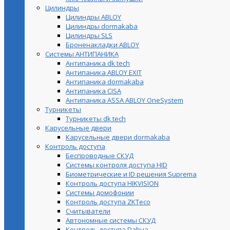
Цилиндры
Цилиндры ABLOY
Цилиндры dormakaba
Цилиндры SLS
Броненакладки ABLOY
Системы АНТИПАНИКА
Антипаника dk tech
Антипаника ABLOY EXIT
Антипаника dormakaba
Антипаника СISA
Антипаника ASSA ABLOY OneSystem
Турникеты
Турникеты dk tech
Карусельные двери
Карусельные двери dormakaba
Контроль доступа
Беспроводные СКУД
Системы контроля доступа HID
Биометрические и ID решения Suprema
Контроль доступа HIKVISION
Системы домофонии
Контроль доступа ZKTeco
Считыватели
Автономные системы СКУД
Контроль доступа Dahua