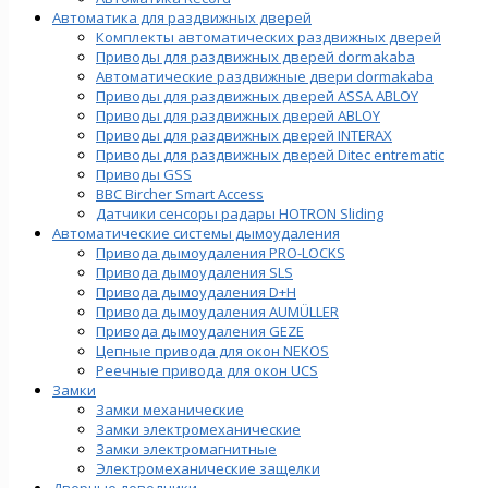
Автоматика для раздвижных дверей
Комплекты автоматических раздвижных дверей
Приводы для раздвижных дверей dormakaba
Автоматические раздвижные двери dormakaba
Приводы для раздвижных дверей ASSA ABLOY
Приводы для раздвижных дверей ABLOY
Приводы для раздвижных дверей INTERAX
Приводы для раздвижных дверей Ditec entrematic
Приводы GSS
BBC Bircher Smart Access
Датчики сенсоры радары HOTRON Sliding
Автоматические системы дымоудаления
Привода дымоудаления PRO-LOCKS
Привода дымоудаления SLS
Привода дымоудаления D+H
Привода дымоудаления AUMÜLLER
Привода дымоудаления GEZE
Цепные привода для окон NEKOS
Реечные привода для окон UСS
Замки
Замки механические
Замки электромеханические
Замки электромагнитные
Электромеханические защелки
Дверные доводчики