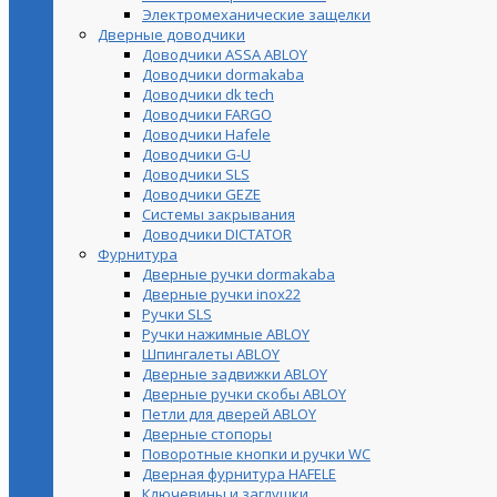
Электромеханические защелки
Дверные доводчики
Доводчики ASSA ABLOY
Доводчики dormakaba
Доводчики dk tech
Доводчики FARGO
Доводчики Hafele
Доводчики G-U
Доводчики SLS
Доводчики GEZE
Cистемы закрывания
Доводчики DICTATOR
Фурнитура
Дверные ручки dormakaba
Дверные ручки inox22
Ручки SLS
Ручки нажимные ABLOY
Шпингалеты ABLOY
Дверные задвижки ABLOY
Дверные ручки скобы ABLOY
Петли для дверей ABLOY
Дверные стопоры
Поворотные кнопки и ручки WC
Дверная фурнитура HAFELE
Ключевины и заглушки