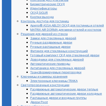
Биометрические СКУД
Идентификаторы
СКУД SIGUR
Кнопки выхода
Контроль доступа для гостиниц
Aperio® ASSA ABLOY СКУД для гостиниц и отелей
MATRIX AIR DORMA для мини-отелей и хостелов
Решения для дверей из стекла
Замки для стеклянных дверей
Ручные раздвижные двери
Ручные распашные двери
Фитинги для стеклянных конструкций
Готовый комплект СКД для стеклянной двери
Доводчики для стеклянных дверей
Автоматические приводы
Антипаника для стеклянных дверей
Трансформируемые перегородки
Ключницы и камеры хранения
Электронные ключницы TRAKA
Светопрозрачные конструкции
Раздвижные автоматические двери теплые
Раздвижные автоматические двери холодные
Распашные двери и входные группы
Двери Pivot