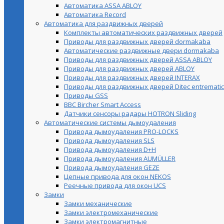
Автоматика ASSA ABLOY
Автоматика Record
Автоматика для раздвижных дверей
Комплекты автоматических раздвижных дверей
Приводы для раздвижных дверей dormakaba
Автоматические раздвижные двери dormakaba
Приводы для раздвижных дверей ASSA ABLOY
Приводы для раздвижных дверей ABLOY
Приводы для раздвижных дверей INTERAX
Приводы для раздвижных дверей Ditec entrematic
Приводы GSS
BBC Bircher Smart Access
Датчики сенсоры радары HOTRON Sliding
Автоматические системы дымоудаления
Привода дымоудаления PRO-LOCKS
Привода дымоудаления SLS
Привода дымоудаления D+H
Привода дымоудаления AUMÜLLER
Привода дымоудаления GEZE
Цепные привода для окон NEKOS
Реечные привода для окон UСS
Замки
Замки механические
Замки электромеханические
Замки электромагнитные