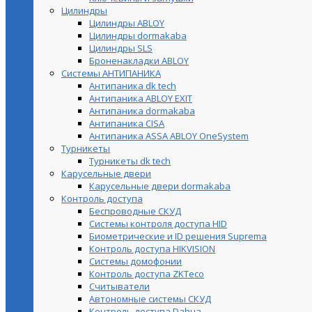
Цилиндры
Цилиндры ABLOY
Цилиндры dormakaba
Цилиндры SLS
Броненакладки ABLOY
Системы АНТИПАНИКА
Антипаника dk tech
Антипаника ABLOY EXIT
Антипаника dormakaba
Антипаника СISA
Антипаника ASSA ABLOY OneSystem
Турникеты
Турникеты dk tech
Карусельные двери
Карусельные двери dormakaba
Контроль доступа
Беспроводные СКУД
Системы контроля доступа HID
Биометрические и ID решения Suprema
Контроль доступа HIKVISION
Системы домофонии
Контроль доступа ZKTeco
Считыватели
Автономные системы СКУД
Контроль доступа Dahua