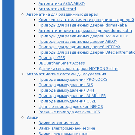
Автоматика ASSA ABLOY
Автоматика Record
Автоматика для раздвижных дверей
Комплекты автоматических раздвижных дверей
Приводы для раздвижных дверей dormakaba
Автоматические раздвижные двери dormakaba
Приводы для раздвижных дверей ASSA ABLOY
Приводы для раздвижных дверей ABLOY
Приводы для раздвижных дверей INTERAX
Приводы для раздвижных дверей Ditec entrematic
Приводы GSS
BBC Bircher Smart Access
Датчики сенсоры радары HOTRON Sliding
Автоматические системы дымоудаления
Привода дымоудаления PRO-LOCKS
Привода дымоудаления SLS
Привода дымоудаления D+H
Привода дымоудаления AUMÜLLER
Привода дымоудаления GEZE
Цепные привода для окон NEKOS
Реечные привода для окон UСS
Замки
Замки механические
Замки электромеханические
Замки электромагнитные