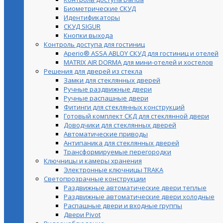
Биометрические СКУД
Идентификаторы
СКУД SIGUR
Кнопки выхода
Контроль доступа для гостиниц
Aperio® ASSA ABLOY СКУД для гостиниц и отелей
MATRIX AIR DORMA для мини-отелей и хостелов
Решения для дверей из стекла
Замки для стеклянных дверей
Ручные раздвижные двери
Ручные распашные двери
Фитинги для стеклянных конструкций
Готовый комплект СКД для стеклянной двери
Доводчики для стеклянных дверей
Автоматические приводы
Антипаника для стеклянных дверей
Трансформируемые перегородки
Ключницы и камеры хранения
Электронные ключницы TRAKA
Светопрозрачные конструкции
Раздвижные автоматические двери теплые
Раздвижные автоматические двери холодные
Распашные двери и входные группы
Двери Pivot