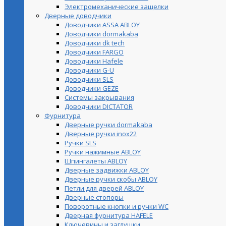
Электромеханические защелки
Дверные доводчики
Доводчики ASSA ABLOY
Доводчики dormakaba
Доводчики dk tech
Доводчики FARGO
Доводчики Hafele
Доводчики G-U
Доводчики SLS
Доводчики GEZE
Cистемы закрывания
Доводчики DICTATOR
Фурнитура
Дверные ручки dormakaba
Дверные ручки inox22
Ручки SLS
Ручки нажимные ABLOY
Шпингалеты ABLOY
Дверные задвижки ABLOY
Дверные ручки скобы ABLOY
Петли для дверей ABLOY
Дверные стопоры
Поворотные кнопки и ручки WC
Дверная фурнитура HAFELE
Ключевины и заглушки