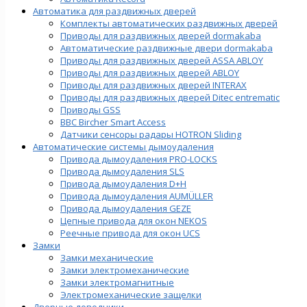
Автоматика для раздвижных дверей
Комплекты автоматических раздвижных дверей
Приводы для раздвижных дверей dormakaba
Автоматические раздвижные двери dormakaba
Приводы для раздвижных дверей ASSA ABLOY
Приводы для раздвижных дверей ABLOY
Приводы для раздвижных дверей INTERAX
Приводы для раздвижных дверей Ditec entrematic
Приводы GSS
BBC Bircher Smart Access
Датчики сенсоры радары HOTRON Sliding
Автоматические системы дымоудаления
Привода дымоудаления PRO-LOCKS
Привода дымоудаления SLS
Привода дымоудаления D+H
Привода дымоудаления AUMÜLLER
Привода дымоудаления GEZE
Цепные привода для окон NEKOS
Реечные привода для окон UСS
Замки
Замки механические
Замки электромеханические
Замки электромагнитные
Электромеханические защелки
Дверные доводчики