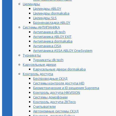
Цилиндры
Цилиндры ABLOY
Цилиндры dormakaba
Цилиндры SLS
Броненакладки ABLOY
Системы АНТИПАНИКА
Антипаника dk tech
Антипаника ABLOY EXIT
Антипаника dormakaba
Антипаника СISA
Антипаника ASSA ABLOY OneSystem
Турникеты
Турникеты dk tech
Карусельные двери
Карусельные двери dormakaba
Контроль доступа
Беспроводные СКУД
Системы контроля доступа HID
Биометрические и ID решения Suprema
Контроль доступа HIKVISION
Системы домофонии
Контроль доступа ZKTeco
Считыватели
Автономные системы СКУД
Контроль доступа Dahua