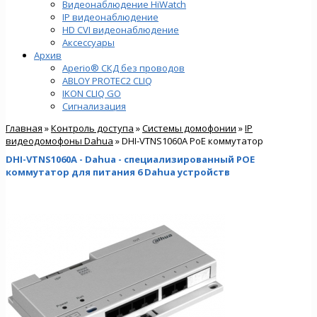
Видеонаблюдение HiWatch
IP видеонаблюдение
HD CVI видеонаблюдение
Аксессуары
Архив
Aperio® СКД без проводов
ABLOY PROTEC2 CLIQ
IKON CLIQ GO
Сигнализация
Главная
»
Контроль доступа
»
Системы домофонии
»
IP
видеодомофоны Dahua
» DHI-VTNS1060A PoE коммутатор
DHI-VTNS1060A - Dahua - специализированный POE
коммутатор для питания 6 Dahua устройств