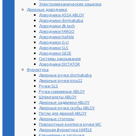
Электромеханические защелки
Дверные доводчики
Доводчики ASSA ABLOY
Доводчики dormakaba
Доводчики dk tech
Доводчики FARGO
Доводчики Hafele
Доводчики G-U
Доводчики SLS
Доводчики GEZE
Cистемы закрывания
Доводчики DICTATOR
Фурнитура
Дверные ручки dormakaba
Дверные ручки inox22
Ручки SLS
Ручки нажимные ABLOY
Шпингалеты ABLOY
Дверные задвижки ABLOY
Дверные ручки скобы ABLOY
Петли для дверей ABLOY
Дверные стопоры
Поворотные кнопки и ручки WC
Дверная фурнитура HAFELE
Ключевины и заглушки