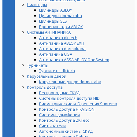
Цилиндры
Цилиндры ABLOY
Цилиндры dormakaba
Цилиндры SLS
Броненакладки ABLOY
Системы АНТИПАНИКА
Антипаника dk tech
Антипаника ABLOY EXIT
Антипаника dormakaba
Антипаника СISA
Антипаника ASSA ABLOY OneSystem
Турникеты
Турникеты dk tech
Карусельные двери
Карусельные двери dormakaba
Контроль доступа
Беспроводные СКУД
Системы контроля доступа HID
Биометрические и ID решения Suprema
Контроль доступа HIKVISION
Системы домофонии
Контроль доступа ZKTeco
Считыватели
Автономные системы СКУД
Контроль доступа Dahua