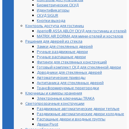
Биометрические СКУД
Идентификаторы
СКУД SIGUR
Кнопки выхода
Контроль доступа для гостиниц
Aperio® ASSA ABLOY СКУД для гостиниц и отелей
MATRIX AIR DORMA для мини-отелей и хостелов
Решения для дверей из стекла
Замки для стеклянных дверей
Ручные раздвижные двери
Ручные распашные двери
Фитинги для стеклянных конструкций
Готовый комплект СКД для стеклянной двери
Доводчики для стеклянных дверей
Автоматические приводы
Антипаника для стеклянных дверей
Трансформируемые перегородки
Ключницы и камеры хранения
Электронные ключницы TRAKA
Светопрозрачные конструкции
Раздвижные автоматические двери теплые
Раздвижные автоматические двери холодные
Распашные двери и входные группы
Двери Pivot