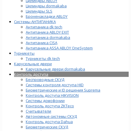
Цилиндры ABLOY
Цилиндры dormakaba
Цилиндры SLS
Броненакладки ABLOY
Системы АНТИПАНИКА
Антипаника dk tech
Антипаника ABLOY EXIT
Антипаника dormakaba
Антипаника СISA
Антипаника ASSA ABLOY OneSystem
Турникеты
Турникеты dk tech
Карусельные двери
Карусельные двери dormakaba
Контроль доступа
Беспроводные СКУД
Системы контроля доступа HID
Биометрические и ID решения Suprema
Контроль доступа HIKVISION
Системы домофонии
Контроль доступа ZKTeco
Считыватели
Автономные системы СКУД
Контроль доступа Dahua
Биометрические СКУД