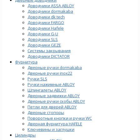
Доводчики ASSA ABLOY
Доводчики dormakaba
Доводчики dk tech
Доводчики FARGO
Доводчики Hafele
Доводчики G-U
Доводчики SLS
Доводчики GEZE
Cистемы закрывания
Доводчики DICTATOR
Фурнитура
Дверные ручки dormakaba
Дверные ручки inox22
Ручки SLS
Ручки нажимные ABLOY
Шпингалеты ABLOY
Дверные задвижки ABLOY
Дверные ручки скобы ABLOY
Петли для дверей ABLOY
Дверные стопоры
Поворотные кнопки и ручки WC
Дверная фурнитура HAFELE
Ключевины и заглушки
Цилиндры