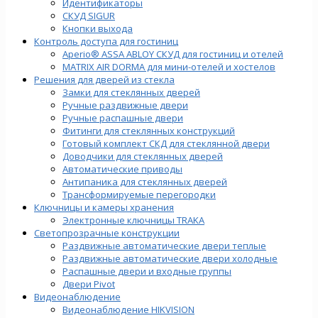
Идентификаторы
СКУД SIGUR
Кнопки выхода
Контроль доступа для гостиниц
Aperio® ASSA ABLOY СКУД для гостиниц и отелей
MATRIX AIR DORMA для мини-отелей и хостелов
Решения для дверей из стекла
Замки для стеклянных дверей
Ручные раздвижные двери
Ручные распашные двери
Фитинги для стеклянных конструкций
Готовый комплект СКД для стеклянной двери
Доводчики для стеклянных дверей
Автоматические приводы
Антипаника для стеклянных дверей
Трансформируемые перегородки
Ключницы и камеры хранения
Электронные ключницы TRAKA
Светопрозрачные конструкции
Раздвижные автоматические двери теплые
Раздвижные автоматические двери холодные
Распашные двери и входные группы
Двери Pivot
Видеонаблюдение
Видеонаблюдение HIKVISION