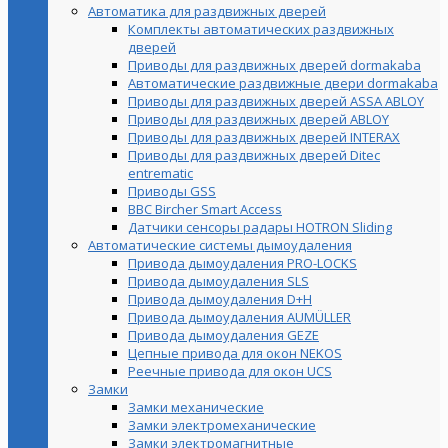
Автоматика для раздвижных дверей
Комплекты автоматических раздвижных
дверей
Приводы для раздвижных дверей dormakaba
Автоматические раздвижные двери dormakaba
Приводы для раздвижных дверей ASSA ABLOY
Приводы для раздвижных дверей ABLOY
Приводы для раздвижных дверей INTERAX
Приводы для раздвижных дверей Ditec
entrematic
Приводы GSS
BBC Bircher Smart Access
Датчики сенсоры радары HOTRON Sliding
Автоматические системы дымоудаления
Привода дымоудаления PRO-LOCKS
Привода дымоудаления SLS
Привода дымоудаления D+H
Привода дымоудаления AUMÜLLER
Привода дымоудаления GEZE
Цепные привода для окон NEKOS
Реечные привода для окон UСS
Замки
Замки механические
Замки электромеханические
Замки электромагнитные