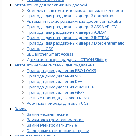
Автоматика для раздвижных дверей
Комплекты автоматических раздвижных дверей
Приводы для раздвижных дверей dormakaba
Автоматические раздвижные двери dormakaba
Приводы для раздвижных дверей ASSA ABLOY
Приводы для раздвижных дверей ABLOY
Приводы для раздвижных дверей INTERAX
Приводы для раздвижных дверей Ditec entrematic
Приводы GSS
BBC Bircher Smart Access
Датчики сенсоры радары HOTRON Sliding
Автоматические системы дымоудаления
Привода дымоудаления PRO-LOCKS
Привода дымоудаления SLS
Привода дымоудаления D+H
Привода дымоудаления AUMÜLLER
Привода дымоудаления GEZE
Цепные привода для окон NEKOS
Реечные привода для окон UСS
Замки
Замки механические
Замки электромеханические
Замки электромагнитные
Электромеханические защелки
Дверные доводчики