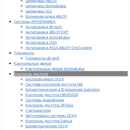
Цилиндры ABLOY
Цилиндры dormakaba
Цилиндры SLS
Броненакладки ABLOY
Системы АНТИПАНИКА
Антипаника dk tech
Антипаника ABLOY EXIT
Антипаника dormakaba
Антипаника СISA
Антипаника ASSA ABLOY OneSystem
Турникеты
Турникеты dk tech
Карусельные двери
Карусельные двери dormakaba
Контроль доступа
Беспроводные СКУД
Системы контроля доступа HID
Биометрические и ID решения Suprema
Контроль доступа HIKVISION
Системы домофонии
Контроль доступа ZKTeco
Считыватели
Автономные системы СКУД
Контроль доступа Dahua
Биометрические СКУД