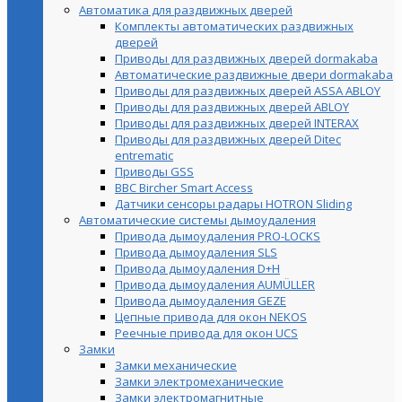
Автоматика для раздвижных дверей
Комплекты автоматических раздвижных
дверей
Приводы для раздвижных дверей dormakaba
Автоматические раздвижные двери dormakaba
Приводы для раздвижных дверей ASSA ABLOY
Приводы для раздвижных дверей ABLOY
Приводы для раздвижных дверей INTERAX
Приводы для раздвижных дверей Ditec
entrematic
Приводы GSS
BBC Bircher Smart Access
Датчики сенсоры радары HOTRON Sliding
Автоматические системы дымоудаления
Привода дымоудаления PRO-LOCKS
Привода дымоудаления SLS
Привода дымоудаления D+H
Привода дымоудаления AUMÜLLER
Привода дымоудаления GEZE
Цепные привода для окон NEKOS
Реечные привода для окон UСS
Замки
Замки механические
Замки электромеханические
Замки электромагнитные