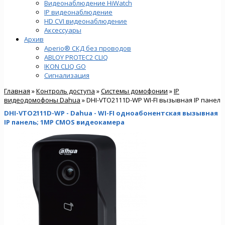
Видеонаблюдение HiWatch
IP видеонаблюдение
HD CVI видеонаблюдение
Аксессуары
Архив
Aperio® СКД без проводов
ABLOY PROTEC2 CLIQ
IKON CLIQ GO
Сигнализация
Главная
»
Контроль доступа
»
Системы домофонии
»
IP
видеодомофоны Dahua
» DHI-VTO2111D-WP WI-FI вызывная IP панел
DHI-VTO2111D-WP - Dahua - WI-FI одноабонентская вызывная
IP панель; 1MP CMOS видеокамера