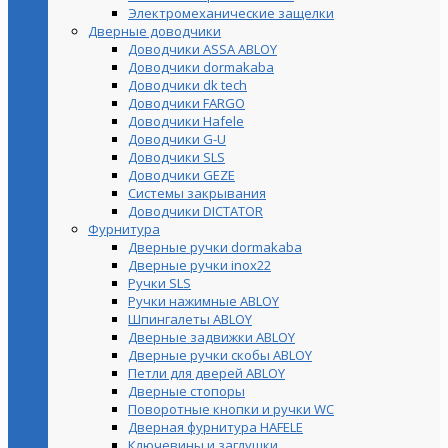
Электромеханические защелки
Дверные доводчики
Доводчики ASSA ABLOY
Доводчики dormakaba
Доводчики dk tech
Доводчики FARGO
Доводчики Hafele
Доводчики G-U
Доводчики SLS
Доводчики GEZE
Cистемы закрывания
Доводчики DICTATOR
Фурнитура
Дверные ручки dormakaba
Дверные ручки inox22
Ручки SLS
Ручки нажимные ABLOY
Шпингалеты ABLOY
Дверные задвижки ABLOY
Дверные ручки скобы ABLOY
Петли для дверей ABLOY
Дверные стопоры
Поворотные кнопки и ручки WC
Дверная фурнитура HAFELE
Ключевины и заглушки