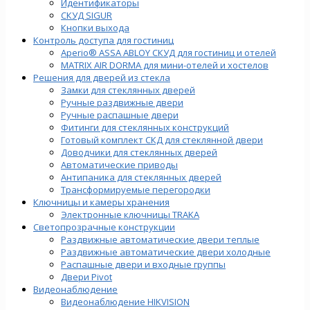
Идентификаторы
СКУД SIGUR
Кнопки выхода
Контроль доступа для гостиниц
Aperio® ASSA ABLOY СКУД для гостиниц и отелей
MATRIX AIR DORMA для мини-отелей и хостелов
Решения для дверей из стекла
Замки для стеклянных дверей
Ручные раздвижные двери
Ручные распашные двери
Фитинги для стеклянных конструкций
Готовый комплект СКД для стеклянной двери
Доводчики для стеклянных дверей
Автоматические приводы
Антипаника для стеклянных дверей
Трансформируемые перегородки
Ключницы и камеры хранения
Электронные ключницы TRAKA
Светопрозрачные конструкции
Раздвижные автоматические двери теплые
Раздвижные автоматические двери холодные
Распашные двери и входные группы
Двери Pivot
Видеонаблюдение
Видеонаблюдение HIKVISION