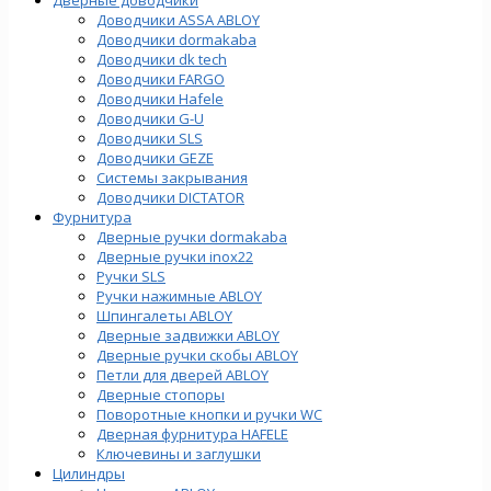
Доводчики ASSA ABLOY
Доводчики dormakaba
Доводчики dk tech
Доводчики FARGO
Доводчики Hafele
Доводчики G-U
Доводчики SLS
Доводчики GEZE
Cистемы закрывания
Доводчики DICTATOR
Фурнитура
Дверные ручки dormakaba
Дверные ручки inox22
Ручки SLS
Ручки нажимные ABLOY
Шпингалеты ABLOY
Дверные задвижки ABLOY
Дверные ручки скобы ABLOY
Петли для дверей ABLOY
Дверные стопоры
Поворотные кнопки и ручки WC
Дверная фурнитура HAFELE
Ключевины и заглушки
Цилиндры