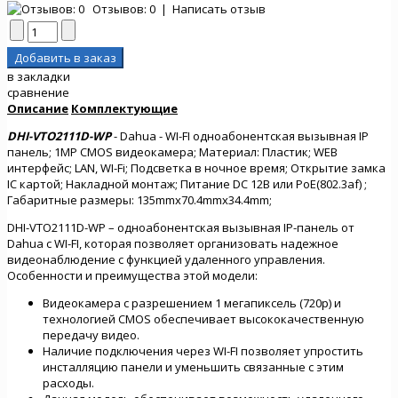
Отзывов: 0
|
Написать отзыв
в закладки
сравнение
Описание
Комплектующие
DHI-VTO2111D-WP
- Dahua - WI-FI одноабонентская вызывная IP
панель; 1MP CMOS видеокамера; Материал: Пластик; WEB
интерфейс; LAN, WI-Fi; Подсветка в ночное время; Открытие замка
IC картой; Накладной монтаж; Питание DC 12В или PoE(802.3af) ;
Габаритные размеры: 135mmх70.4mmх34.4mm;
DHI-VTO2111D-WP – одноабонентская вызывная IP-панель от
Dahua с WI-FI, которая позволяет организовать надежное
видеонаблюдение с функцией удаленного управления.
Особенности и преимущества этой модели:
Видеокамера с разрешением 1 мегапиксель (720p) и
технологией CMOS обеспечивает высококачественную
передачу видео.
Наличие подключения через WI-FI позволяет упростить
инсталляцию панели и уменьшить связанные с этим
расходы.