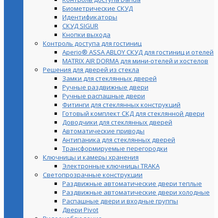
Биометрические СКУД
Идентификаторы
СКУД SIGUR
Кнопки выхода
Контроль доступа для гостиниц
Aperio® ASSA ABLOY СКУД для гостиниц и отелей
MATRIX AIR DORMA для мини-отелей и хостелов
Решения для дверей из стекла
Замки для стеклянных дверей
Ручные раздвижные двери
Ручные распашные двери
Фитинги для стеклянных конструкций
Готовый комплект СКД для стеклянной двери
Доводчики для стеклянных дверей
Автоматические приводы
Антипаника для стеклянных дверей
Трансформируемые перегородки
Ключницы и камеры хранения
Электронные ключницы TRAKA
Светопрозрачные конструкции
Раздвижные автоматические двери теплые
Раздвижные автоматические двери холодные
Распашные двери и входные группы
Двери Pivot