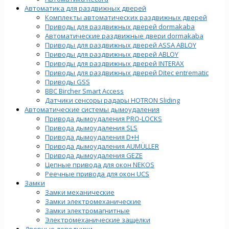
Автоматика для раздвижных дверей
Комплекты автоматических раздвижных дверей
Приводы для раздвижных дверей dormakaba
Автоматические раздвижные двери dormakaba
Приводы для раздвижных дверей ASSA ABLOY
Приводы для раздвижных дверей ABLOY
Приводы для раздвижных дверей INTERAX
Приводы для раздвижных дверей Ditec entrematic
Приводы GSS
BBC Bircher Smart Access
Датчики сенсоры радары HOTRON Sliding
Автоматические системы дымоудаления
Привода дымоудаления PRO-LOCKS
Привода дымоудаления SLS
Привода дымоудаления D+H
Привода дымоудаления AUMÜLLER
Привода дымоудаления GEZE
Цепные привода для окон NEKOS
Реечные привода для окон UСS
Замки
Замки механические
Замки электромеханические
Замки электромагнитные
Электромеханические защелки
Дверные доводчики