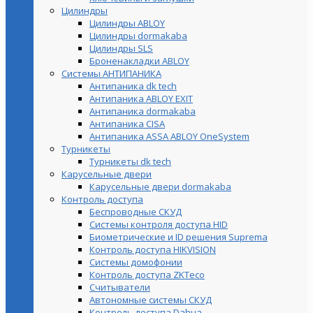
Цилиндры
Цилиндры ABLOY
Цилиндры dormakaba
Цилиндры SLS
Броненакладки ABLOY
Системы АНТИПАНИКА
Антипаника dk tech
Антипаника ABLOY EXIT
Антипаника dormakaba
Антипаника СISA
Антипаника ASSA ABLOY OneSystem
Турникеты
Турникеты dk tech
Карусельные двери
Карусельные двери dormakaba
Контроль доступа
Беспроводные СКУД
Системы контроля доступа HID
Биометрические и ID решения Suprema
Контроль доступа HIKVISION
Системы домофонии
Контроль доступа ZKTeco
Считыватели
Автономные системы СКУД
Контроль доступа Dahua