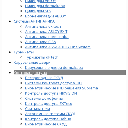
Цилиндры ABLOY
Цилиндры dormakaba
Цилиндры SLS
Броненакладки ABLOY
Системы АНТИПАНИКА
Антипаника dk tech
Антипаника ABLOY EXIT
Антипаника dormakaba
Антипаника СISA
Антипаника ASSA ABLOY OneSystem
Турникеты
Турникеты dk tech
Карусельные двери
Карусельные двери dormakaba
Контроль доступа
Беспроводные СКУД
Системы контроля доступа HID
Биометрические и ID решения Suprema
Контроль доступа HIKVISION
Системы домофонии
Контроль доступа ZKTeco
Считыватели
Автономные системы СКУД
Контроль доступа Dahua
Биометрические СКУД