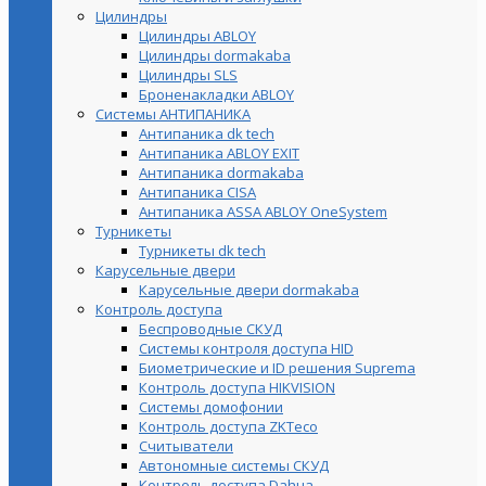
Цилиндры
Цилиндры ABLOY
Цилиндры dormakaba
Цилиндры SLS
Броненакладки ABLOY
Системы АНТИПАНИКА
Антипаника dk tech
Антипаника ABLOY EXIT
Антипаника dormakaba
Антипаника СISA
Антипаника ASSA ABLOY OneSystem
Турникеты
Турникеты dk tech
Карусельные двери
Карусельные двери dormakaba
Контроль доступа
Беспроводные СКУД
Системы контроля доступа HID
Биометрические и ID решения Suprema
Контроль доступа HIKVISION
Системы домофонии
Контроль доступа ZKTeco
Считыватели
Автономные системы СКУД
Контроль доступа Dahua