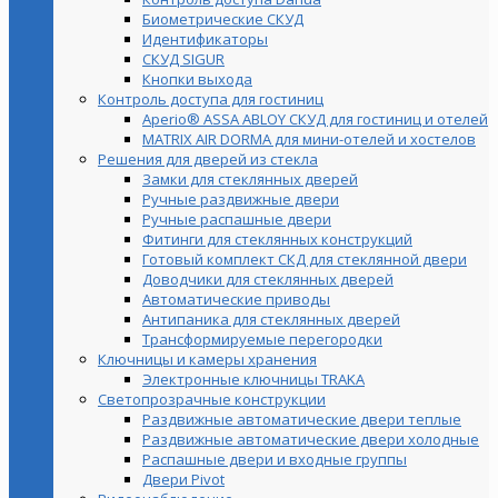
Биометрические СКУД
Идентификаторы
СКУД SIGUR
Кнопки выхода
Контроль доступа для гостиниц
Aperio® ASSA ABLOY СКУД для гостиниц и отелей
MATRIX AIR DORMA для мини-отелей и хостелов
Решения для дверей из стекла
Замки для стеклянных дверей
Ручные раздвижные двери
Ручные распашные двери
Фитинги для стеклянных конструкций
Готовый комплект СКД для стеклянной двери
Доводчики для стеклянных дверей
Автоматические приводы
Антипаника для стеклянных дверей
Трансформируемые перегородки
Ключницы и камеры хранения
Электронные ключницы TRAKA
Светопрозрачные конструкции
Раздвижные автоматические двери теплые
Раздвижные автоматические двери холодные
Распашные двери и входные группы
Двери Pivot