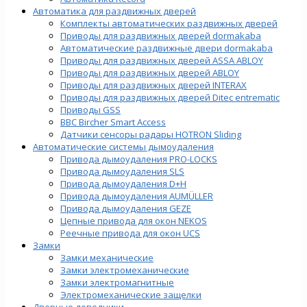
Автоматика для раздвижных дверей
Комплекты автоматических раздвижных дверей
Приводы для раздвижных дверей dormakaba
Автоматические раздвижные двери dormakaba
Приводы для раздвижных дверей ASSA ABLOY
Приводы для раздвижных дверей ABLOY
Приводы для раздвижных дверей INTERAX
Приводы для раздвижных дверей Ditec entrematic
Приводы GSS
BBC Bircher Smart Access
Датчики сенсоры радары HOTRON Sliding
Автоматические системы дымоудаления
Привода дымоудаления PRO-LOCKS
Привода дымоудаления SLS
Привода дымоудаления D+H
Привода дымоудаления AUMÜLLER
Привода дымоудаления GEZE
Цепные привода для окон NEKOS
Реечные привода для окон UСS
Замки
Замки механические
Замки электромеханические
Замки электромагнитные
Электромеханические защелки
Дверные доводчики