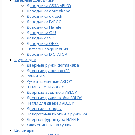
Доводчики ASSA ABLOY
Доводчики dormakaba
Доводчики dk tech
Доводчики FARGO
Доводчики Hafele
Доводчики G-U
Доводчики SLS
Доводчики GEZE
Cистемы закрывания
Доводчики DICTATOR
Фурнитура
Дверные ручки dormakaba
Дверные ручки inox22
Ручки SLS
Ручки нажимные ABLOY
Шпингалеты ABLOY
Дверные задвижки ABLOY
Дверные ручки скобы ABLOY
Петли для дверей ABLOY
Дверные стопоры
Поворотные кнопки и ручки WC
Дверная фурнитура HAFELE
Ключевины и заглушки
Цилиндры