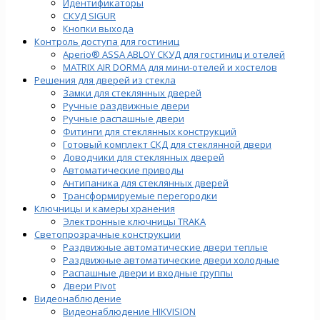
Идентификаторы
СКУД SIGUR
Кнопки выхода
Контроль доступа для гостиниц
Aperio® ASSA ABLOY СКУД для гостиниц и отелей
MATRIX AIR DORMA для мини-отелей и хостелов
Решения для дверей из стекла
Замки для стеклянных дверей
Ручные раздвижные двери
Ручные распашные двери
Фитинги для стеклянных конструкций
Готовый комплект СКД для стеклянной двери
Доводчики для стеклянных дверей
Автоматические приводы
Антипаника для стеклянных дверей
Трансформируемые перегородки
Ключницы и камеры хранения
Электронные ключницы TRAKA
Светопрозрачные конструкции
Раздвижные автоматические двери теплые
Раздвижные автоматические двери холодные
Распашные двери и входные группы
Двери Pivot
Видеонаблюдение
Видеонаблюдение HIKVISION