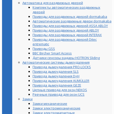
Автоматика для раздвижных дверей
Комплекты автоматических раздвижных
дверей
Приводы для раздвижных дверей dormakaba
Автоматические раздвижные двери dormakaba
Приводы для раздвижных дверей ASSA ABLOY
Приводы для раздвижных дверей ABLOY
Приводы для раздвижных дверей INTERAX
Приводы для раздвижных дверей Ditec
entrematic
Приводы GSS
BBC Bircher Smart Access
Датчики сенсоры радары HOTRON Sliding
Автоматические системы дымоудаления
Привода дымоудаления PRO-LOCKS
Привода дымоудаления SLS
Привода дымоудаления D+H
Привода дымоудаления AUMÜLLER
Привода дымоудаления GEZE
Цепные привода для окон NEKOS
Реечные привода для окон UСS
Замки
Замки механические
Замки электромеханические
Замки электромагнитные