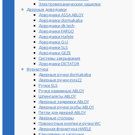
Электромеханические защелки
Дверные доводчики
Доводчики ASSA ABLOY
Доводчики dormakaba
Доводчики dk tech
Доводчики FARGO
Доводчики Hafele
Доводчики G-U
Доводчики SLS
Доводчики GEZE
Cистемы закрывания
Доводчики DICTATOR
Фурнитура
Дверные ручки dormakaba
Дверные ручки inox22
Ручки SLS
Ручки нажимные ABLOY
Шпингалеты ABLOY
Дверные задвижки ABLOY
Дверные ручки скобы ABLOY
Петли для дверей ABLOY
Дверные стопоры
Поворотные кнопки и ручки WC
Дверная фурнитура HAFELE
Ключевины и заглушки