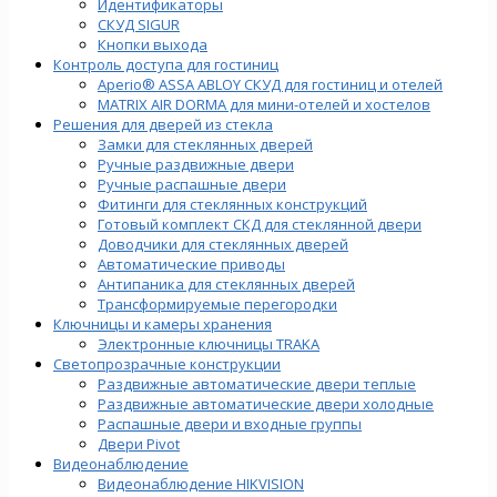
Идентификаторы
СКУД SIGUR
Кнопки выхода
Контроль доступа для гостиниц
Aperio® ASSA ABLOY СКУД для гостиниц и отелей
MATRIX AIR DORMA для мини-отелей и хостелов
Решения для дверей из стекла
Замки для стеклянных дверей
Ручные раздвижные двери
Ручные распашные двери
Фитинги для стеклянных конструкций
Готовый комплект СКД для стеклянной двери
Доводчики для стеклянных дверей
Автоматические приводы
Антипаника для стеклянных дверей
Трансформируемые перегородки
Ключницы и камеры хранения
Электронные ключницы TRAKA
Светопрозрачные конструкции
Раздвижные автоматические двери теплые
Раздвижные автоматические двери холодные
Распашные двери и входные группы
Двери Pivot
Видеонаблюдение
Видеонаблюдение HIKVISION