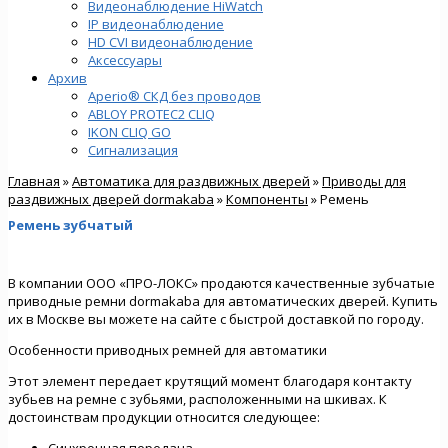
Видеонаблюдение HiWatch
IP видеонаблюдение
HD CVI видеонаблюдение
Аксессуары
Архив
Aperio® СКД без проводов
ABLOY PROTEC2 CLIQ
IKON CLIQ GO
Сигнализация
Главная
»
Автоматика для раздвижных дверей
»
Приводы для
раздвижных дверей dormakaba
»
Компоненты
» Ремень
Ремень зубчатый
В компании ООО «ПРО-ЛОКС» продаются качественные зубчатые
приводные ремни dormakaba для автоматических дверей. Купить
их в Москве вы можете на сайте с быстрой доставкой по городу.
Особенности приводных ремней для автоматики
Этот элемент передает крутящий момент благодаря контакту
зубьев на ремне с зубьями, расположенными на шкивах. К
достоинствам продукции относится следующее:
Синхронная передача.