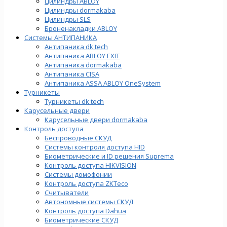
Цилиндры ABLOY
Цилиндры dormakaba
Цилиндры SLS
Броненакладки ABLOY
Системы АНТИПАНИКА
Антипаника dk tech
Антипаника ABLOY EXIT
Антипаника dormakaba
Антипаника СISA
Антипаника ASSA ABLOY OneSystem
Турникеты
Турникеты dk tech
Карусельные двери
Карусельные двери dormakaba
Контроль доступа
Беспроводные СКУД
Системы контроля доступа HID
Биометрические и ID решения Suprema
Контроль доступа HIKVISION
Системы домофонии
Контроль доступа ZKTeco
Считыватели
Автономные системы СКУД
Контроль доступа Dahua
Биометрические СКУД