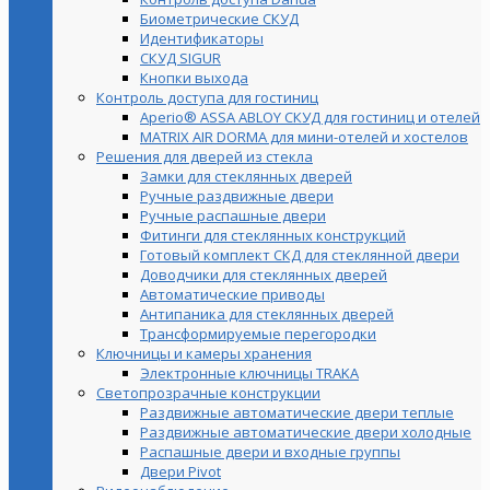
Биометрические СКУД
Идентификаторы
СКУД SIGUR
Кнопки выхода
Контроль доступа для гостиниц
Aperio® ASSA ABLOY СКУД для гостиниц и отелей
MATRIX AIR DORMA для мини-отелей и хостелов
Решения для дверей из стекла
Замки для стеклянных дверей
Ручные раздвижные двери
Ручные распашные двери
Фитинги для стеклянных конструкций
Готовый комплект СКД для стеклянной двери
Доводчики для стеклянных дверей
Автоматические приводы
Антипаника для стеклянных дверей
Трансформируемые перегородки
Ключницы и камеры хранения
Электронные ключницы TRAKA
Светопрозрачные конструкции
Раздвижные автоматические двери теплые
Раздвижные автоматические двери холодные
Распашные двери и входные группы
Двери Pivot