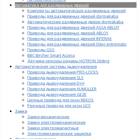
Автоматика для раздвижных дверей
Комплекты автоматических раздвижных дверей
Приводы для раздвижных дверей dormakaba
Автоматические раздвижные двери dormakaba
Приводы для раздвижных дверей ASSA ABLOY
Приводы для раздвижных дверей ABLOY
Приводы для раздвижных дверей INTERAX
Приводы для раздвижных дверей Ditec entrematic
Приводы GSS
BBC Bircher Smart Access
Датчики сенсоры радары HOTRON Sliding
Автоматические системы дымоудаления
Привода дымоудаления PRO-LOCKS
Привода дымоудаления SLS
Привода дымоудаления D+H
Привода дымоудаления AUMÜLLER
Привода дымоудаления GEZE
Цепные привода для окон NEKOS
Реечные привода для окон UСS
Замки
Замки механические
Замки электромеханические
Замки электромагнитные
Электромеханические защелки
Дверные доводчики