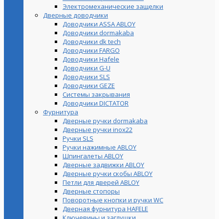
Электромеханические защелки
Дверные доводчики
Доводчики ASSA ABLOY
Доводчики dormakaba
Доводчики dk tech
Доводчики FARGO
Доводчики Hafele
Доводчики G-U
Доводчики SLS
Доводчики GEZE
Cистемы закрывания
Доводчики DICTATOR
Фурнитура
Дверные ручки dormakaba
Дверные ручки inox22
Ручки SLS
Ручки нажимные ABLOY
Шпингалеты ABLOY
Дверные задвижки ABLOY
Дверные ручки скобы ABLOY
Петли для дверей ABLOY
Дверные стопоры
Поворотные кнопки и ручки WC
Дверная фурнитура HAFELE
Ключевины и заглушки