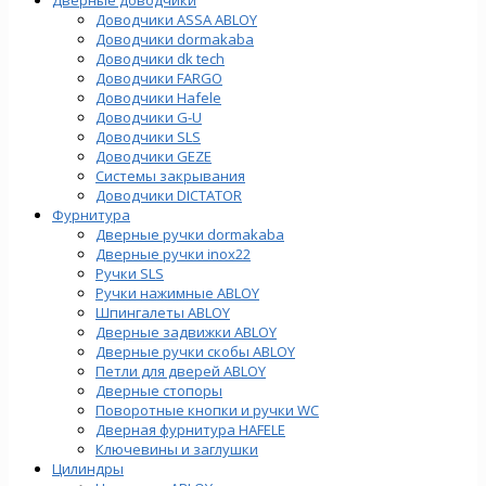
Доводчики ASSA ABLOY
Доводчики dormakaba
Доводчики dk tech
Доводчики FARGO
Доводчики Hafele
Доводчики G-U
Доводчики SLS
Доводчики GEZE
Cистемы закрывания
Доводчики DICTATOR
Фурнитура
Дверные ручки dormakaba
Дверные ручки inox22
Ручки SLS
Ручки нажимные ABLOY
Шпингалеты ABLOY
Дверные задвижки ABLOY
Дверные ручки скобы ABLOY
Петли для дверей ABLOY
Дверные стопоры
Поворотные кнопки и ручки WC
Дверная фурнитура HAFELE
Ключевины и заглушки
Цилиндры