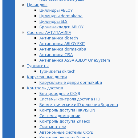
Цилиндры
Цилиндры ABLOY
Цилиндры dormakaba
Цилиндры SLS
Броненакладки ABLOY
Системы АНТИПАНИКА
Антипаника dk tech
Антипаника ABLOY EXIT
Антипаника dormakaba
Антипаника СISA
Антипаника ASSA ABLOY OneSystem
Турникеты
Турникеты dk tech
Карусельные двери
Карусельные двери dormakaba
Контроль доступа
Беспроводные СКУД
Системы контроля доступа HID
Биометрические и ID решения Suprema
Контроль доступа HIKVISION
Системы домофонии
Контроль доступа ZKTeco
Считыватели
Автономные системы СКУД
Контроль доступа Dahua