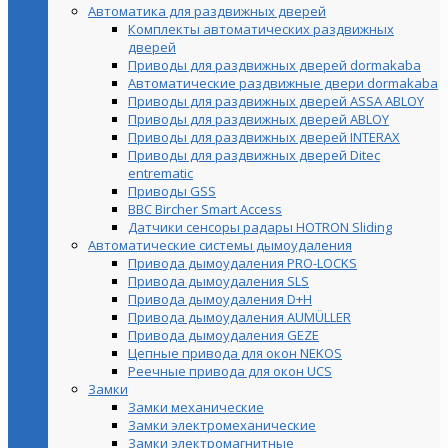
Автоматика для раздвижных дверей
Комплекты автоматических раздвижных
дверей
Приводы для раздвижных дверей dormakaba
Автоматические раздвижные двери dormakaba
Приводы для раздвижных дверей ASSA ABLOY
Приводы для раздвижных дверей ABLOY
Приводы для раздвижных дверей INTERAX
Приводы для раздвижных дверей Ditec
entrematic
Приводы GSS
BBC Bircher Smart Access
Датчики сенсоры радары HOTRON Sliding
Автоматические системы дымоудаления
Привода дымоудаления PRO-LOCKS
Привода дымоудаления SLS
Привода дымоудаления D+H
Привода дымоудаления AUMÜLLER
Привода дымоудаления GEZE
Цепные привода для окон NEKOS
Реечные привода для окон UСS
Замки
Замки механические
Замки электромеханические
Замки электромагнитные