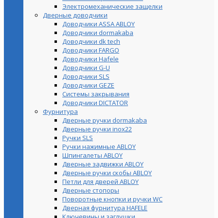
Электромеханические защелки
Дверные доводчики
Доводчики ASSA ABLOY
Доводчики dormakaba
Доводчики dk tech
Доводчики FARGO
Доводчики Hafele
Доводчики G-U
Доводчики SLS
Доводчики GEZE
Cистемы закрывания
Доводчики DICTATOR
Фурнитура
Дверные ручки dormakaba
Дверные ручки inox22
Ручки SLS
Ручки нажимные ABLOY
Шпингалеты ABLOY
Дверные задвижки ABLOY
Дверные ручки скобы ABLOY
Петли для дверей ABLOY
Дверные стопоры
Поворотные кнопки и ручки WC
Дверная фурнитура HAFELE
Ключевины и заглушки