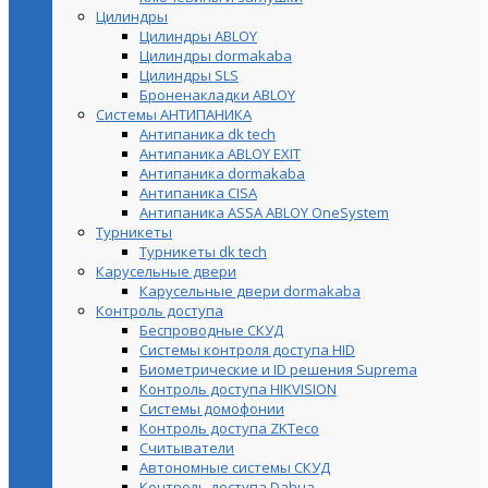
Цилиндры
Цилиндры ABLOY
Цилиндры dormakaba
Цилиндры SLS
Броненакладки ABLOY
Системы АНТИПАНИКА
Антипаника dk tech
Антипаника ABLOY EXIT
Антипаника dormakaba
Антипаника СISA
Антипаника ASSA ABLOY OneSystem
Турникеты
Турникеты dk tech
Карусельные двери
Карусельные двери dormakaba
Контроль доступа
Беспроводные СКУД
Системы контроля доступа HID
Биометрические и ID решения Suprema
Контроль доступа HIKVISION
Системы домофонии
Контроль доступа ZKTeco
Считыватели
Автономные системы СКУД
Контроль доступа Dahua