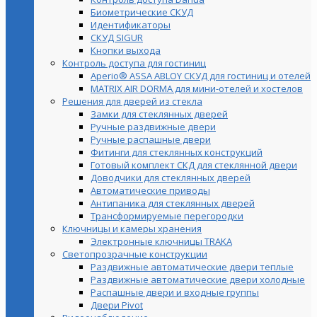
Биометрические СКУД
Идентификаторы
СКУД SIGUR
Кнопки выхода
Контроль доступа для гостиниц
Aperio® ASSA ABLOY СКУД для гостиниц и отелей
MATRIX AIR DORMA для мини-отелей и хостелов
Решения для дверей из стекла
Замки для стеклянных дверей
Ручные раздвижные двери
Ручные распашные двери
Фитинги для стеклянных конструкций
Готовый комплект СКД для стеклянной двери
Доводчики для стеклянных дверей
Автоматические приводы
Антипаника для стеклянных дверей
Трансформируемые перегородки
Ключницы и камеры хранения
Электронные ключницы TRAKA
Светопрозрачные конструкции
Раздвижные автоматические двери теплые
Раздвижные автоматические двери холодные
Распашные двери и входные группы
Двери Pivot