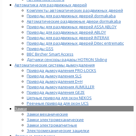
Автоматика для раздвижных дверей
Комплекты автоматических раздвижных дверей
Приводы для раздвижных дверей dormakaba
Автоматические раздвижные двери dormakaba
Приводы для раздвижных дверей ASSA ABLOY
Приводы для раздвижных дверей ABLOY
Приводы для раздвижных дверей INTERAX
Приводы для раздвижных дверей Ditec entrematic
Приводы GSS
BBC Bircher Smart Access
Датчики сенсоры радары HOTRON Sliding
Автоматические системы дымоудаления
Привода дымоудаления PRO-LOCKS
Привода дымоудаления SLS
Привода дымоудаления D+H
Привода дымоудаления AUMÜLLER
Привода дымоудаления GEZE
Цепные привода для окон NEKOS
Реечные привода для окон UСS
Замки
Замки механические
Замки электромеханические
Замки электромагнитные
Электромеханические защелки
Дверные доводчики