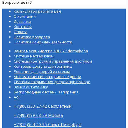
Вопрос-ответ (0)
Калькулятор расчета цен
О компании
Доставка
Контакты
Оплата
Политика возврата
Политика конфиденциальности
Замки механические ABLOY / dormakaba
Система мастер ключ
Системы контроля и управления доступом
Контроль доступа для гостиниц
Решения для дверей из стекла
Автоматические раздвижные двери
Системы закрывания дверей при пожаре
Замки антипаника
Беспроводные системы запирания
А-Я
+7(800)333-27-42 бесплатный
+7(495)199-08-29 Москва
+7(812)564-50-95 Санкт-Петербург