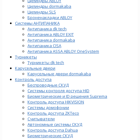
Цилиндры ABLOY
Цилиндры dormakaba
Цилиндры SLS
Броненакладки ABLOY
Системы АНТИПАНИКА
Антипаника dk tech
Антипаника ABLOY EXIT
Антипаника dormakaba
Антипаника СISA
Антипаника ASSA ABLOY OneSystem
Турникеты
Турникеты dk tech
Карусельные двери
Карусельные двери dormakaba
Контроль доступа
Беспроводные СКУД
Системы контроля доступа HID
Биометрические и ID решения Suprema
Контроль доступа HIKVISION
Системы домофонии
Контроль доступа ZKTeco
Считыватели
Автономные системы СКУД
Контроль доступа Dahua
Биометрические СКУД