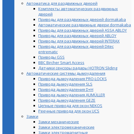
Автоматика для раздвижных дверей
Комплекты автоматических раздвижных
дверей
Приводы для раздвижных дверей dormakaba
Автоматические раздвижные двери dormakaba
Приводы для раздвижных дверей ASSA ABLOY
Приводы для раздвижных дверей ABLOY
Приводы для раздвижных дверей INTERAX
Приводы для раздвижных дверей Ditec
entrematic
Приводы GSS
BBC Bircher Smart Access
Датчики сенсоры радары HOTRON Sliding
Автоматические системы дымоудаления
Привода дымоудаления PRO-LOCKS
Привода дымоудаления SLS
Привода дымоудаления D+H
Привода дымоудаления AUMÜLLER
Привода дымоудаления GEZE
Цепные привода для окон NEKOS
Реечные привода для окон UСS
Замки
Замки механические
Замки электромеханические
Замки электромагнитные