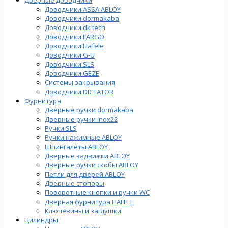
Доводчики ASSA ABLOY
Доводчики dormakaba
Доводчики dk tech
Доводчики FARGO
Доводчики Hafele
Доводчики G-U
Доводчики SLS
Доводчики GEZE
Cистемы закрывания
Доводчики DICTATOR
Фурнитура
Дверные ручки dormakaba
Дверные ручки inox22
Ручки SLS
Ручки нажимные ABLOY
Шпингалеты ABLOY
Дверные задвижки ABLOY
Дверные ручки скобы ABLOY
Петли для дверей ABLOY
Дверные стопоры
Поворотные кнопки и ручки WC
Дверная фурнитура HAFELE
Ключевины и заглушки
Цилиндры