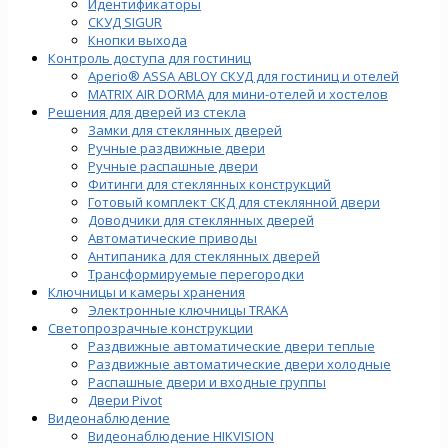
Идентификаторы
СКУД SIGUR
Кнопки выхода
Контроль доступа для гостиниц
Aperio® ASSA ABLOY СКУД для гостиниц и отелей
MATRIX AIR DORMA для мини-отелей и хостелов
Решения для дверей из стекла
Замки для стеклянных дверей
Ручные раздвижные двери
Ручные распашные двери
Фитинги для стеклянных конструкций
Готовый комплект СКД для стеклянной двери
Доводчики для стеклянных дверей
Автоматические приводы
Антипаника для стеклянных дверей
Трансформируемые перегородки
Ключницы и камеры хранения
Электронные ключницы TRAKA
Светопрозрачные конструкции
Раздвижные автоматические двери теплые
Раздвижные автоматические двери холодные
Распашные двери и входные группы
Двери Pivot
Видеонаблюдение
Видеонаблюдение HIKVISION