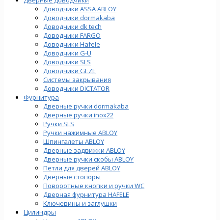
Доводчики ASSA ABLOY
Доводчики dormakaba
Доводчики dk tech
Доводчики FARGO
Доводчики Hafele
Доводчики G-U
Доводчики SLS
Доводчики GEZE
Cистемы закрывания
Доводчики DICTATOR
Фурнитура
Дверные ручки dormakaba
Дверные ручки inox22
Ручки SLS
Ручки нажимные ABLOY
Шпингалеты ABLOY
Дверные задвижки ABLOY
Дверные ручки скобы ABLOY
Петли для дверей ABLOY
Дверные стопоры
Поворотные кнопки и ручки WC
Дверная фурнитура HAFELE
Ключевины и заглушки
Цилиндры