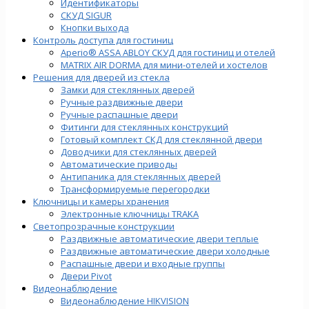
Идентификаторы
СКУД SIGUR
Кнопки выхода
Контроль доступа для гостиниц
Aperio® ASSA ABLOY СКУД для гостиниц и отелей
MATRIX AIR DORMA для мини-отелей и хостелов
Решения для дверей из стекла
Замки для стеклянных дверей
Ручные раздвижные двери
Ручные распашные двери
Фитинги для стеклянных конструкций
Готовый комплект СКД для стеклянной двери
Доводчики для стеклянных дверей
Автоматические приводы
Антипаника для стеклянных дверей
Трансформируемые перегородки
Ключницы и камеры хранения
Электронные ключницы TRAKA
Светопрозрачные конструкции
Раздвижные автоматические двери теплые
Раздвижные автоматические двери холодные
Распашные двери и входные группы
Двери Pivot
Видеонаблюдение
Видеонаблюдение HIKVISION