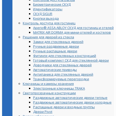
Биометрические СКУД
Идентификаторы
СКУД SIGUR
Кнопки выхода
Контроль доступа для гостиниц
Aperio® ASSA ABLOY СКУД для гостиниц и отелей
MATRIX AIR DORMA для мини-отелей и хостелов
Решения для дверей из стекла
Замки для стеклянных дверей
Ручные раздвижные двери
Ручные распашные двери
Фитинги для стеклянных конструкций
Готовый комплект СКД для стеклянной двери
Доводчики для стеклянных дверей
Автоматические приводы
Антипаника для стеклянных дверей
Трансформируемые перегородки
Ключницы и камеры хранения
Электронные ключницы TRAKA
Светопрозрачные конструкции
Раздвижные автоматические двери теплые
Раздвижные автоматические двери холодные
Распашные двери и входные группы
Двери Pivot