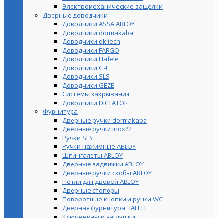
Электромеханические защелки
Дверные доводчики
Доводчики ASSA ABLOY
Доводчики dormakaba
Доводчики dk tech
Доводчики FARGO
Доводчики Hafele
Доводчики G-U
Доводчики SLS
Доводчики GEZE
Cистемы закрывания
Доводчики DICTATOR
Фурнитура
Дверные ручки dormakaba
Дверные ручки inox22
Ручки SLS
Ручки нажимные ABLOY
Шпингалеты ABLOY
Дверные задвижки ABLOY
Дверные ручки скобы ABLOY
Петли для дверей ABLOY
Дверные стопоры
Поворотные кнопки и ручки WC
Дверная фурнитура HAFELE
Ключевины и заглушки