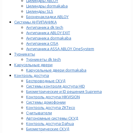
Цилиндры ABLOY
Цилиндры dormakaba
Цилиндры SLS
Броненакладки ABLOY
Системы АНТИПАНИКА
Антипаника dk tech
Антипаника ABLOY EXIT
Антипаника dormakaba
Антипаника СISA
Антипаника ASSA ABLOY OneSystem
Турникеты
Турникеты dk tech
Карусельные двери
Карусельные двери dormakaba
Контроль доступа
Беспроводные СКУД
Системы контроля доступа HID
Биометрические и ID решения Suprema
Контроль доступа HIKVISION
Системы домофонии
Контроль доступа ZKTeco
Считыватели
Автономные системы СКУД
Контроль доступа Dahua
Биометрические СКУД