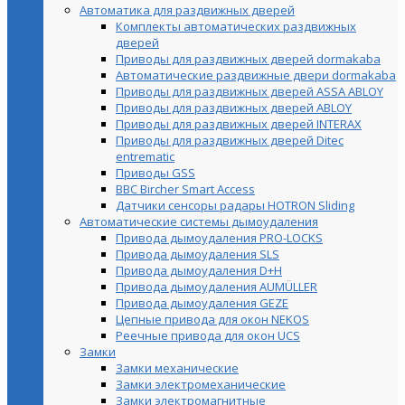
Автоматика для раздвижных дверей
Комплекты автоматических раздвижных
дверей
Приводы для раздвижных дверей dormakaba
Автоматические раздвижные двери dormakaba
Приводы для раздвижных дверей ASSA ABLOY
Приводы для раздвижных дверей ABLOY
Приводы для раздвижных дверей INTERAX
Приводы для раздвижных дверей Ditec
entrematic
Приводы GSS
BBC Bircher Smart Access
Датчики сенсоры радары HOTRON Sliding
Автоматические системы дымоудаления
Привода дымоудаления PRO-LOCKS
Привода дымоудаления SLS
Привода дымоудаления D+H
Привода дымоудаления AUMÜLLER
Привода дымоудаления GEZE
Цепные привода для окон NEKOS
Реечные привода для окон UСS
Замки
Замки механические
Замки электромеханические
Замки электромагнитные