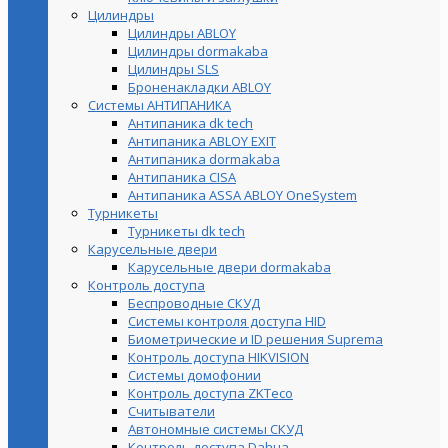
Цилиндры
Цилиндры ABLOY
Цилиндры dormakaba
Цилиндры SLS
Броненакладки ABLOY
Системы АНТИПАНИКА
Антипаника dk tech
Антипаника ABLOY EXIT
Антипаника dormakaba
Антипаника СISA
Антипаника ASSA ABLOY OneSystem
Турникеты
Турникеты dk tech
Карусельные двери
Карусельные двери dormakaba
Контроль доступа
Беспроводные СКУД
Системы контроля доступа HID
Биометрические и ID решения Suprema
Контроль доступа HIKVISION
Системы домофонии
Контроль доступа ZKTeco
Считыватели
Автономные системы СКУД
Контроль доступа Dahua