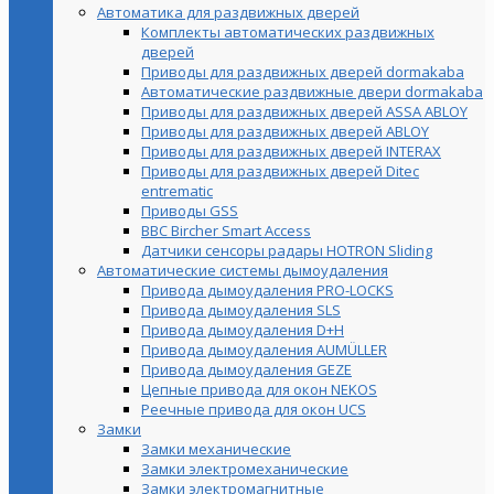
Автоматика для раздвижных дверей
Комплекты автоматических раздвижных
дверей
Приводы для раздвижных дверей dormakaba
Автоматические раздвижные двери dormakaba
Приводы для раздвижных дверей ASSA ABLOY
Приводы для раздвижных дверей ABLOY
Приводы для раздвижных дверей INTERAX
Приводы для раздвижных дверей Ditec
entrematic
Приводы GSS
BBC Bircher Smart Access
Датчики сенсоры радары HOTRON Sliding
Автоматические системы дымоудаления
Привода дымоудаления PRO-LOCKS
Привода дымоудаления SLS
Привода дымоудаления D+H
Привода дымоудаления AUMÜLLER
Привода дымоудаления GEZE
Цепные привода для окон NEKOS
Реечные привода для окон UСS
Замки
Замки механические
Замки электромеханические
Замки электромагнитные