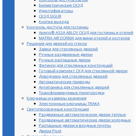
Биометрические СКУД
Идентификаторы
СКУД SIGUR
Кнопки выхода
Контроль доступа для гостиниц
Aperio® ASSA ABLOY СКУД для гостиниц и отелей
MATRIX AIR DORMA для мини-отелей и хостелов
Решения для дверей из стекла
Замки для стеклянных дверей
Ручные раздвижные двери
Ручные распашные двери
Фитинги для стеклянных конструкций
Готовый комплект СКД для стеклянной двери
Доводчики для стеклянных дверей
Автоматические приводы
Антипаника для стеклянных дверей
Трансформируемые перегородки
Ключницы и камеры хранения
Электронные ключницы TRAKA
Светопрозрачные конструкции
Раздвижные автоматические двери теплые
Раздвижные автоматические двери холодные
Распашные двери и входные группы
Двери Pivot