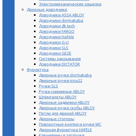
Электромеханические защелки
Дверные доводчики
Доводчики ASSA ABLOY
Доводчики dormakaba
Доводчики dk tech
Доводчики FARGO
Доводчики Hafele
Доводчики G-U
Доводчики SLS
Доводчики GEZE
Cистемы закрывания
Доводчики DICTATOR
Фурнитура
Дверные ручки dormakaba
Дверные ручки inox22
Ручки SLS
Ручки нажимные ABLOY
Шпингалеты ABLOY
Дверные задвижки ABLOY
Дверные ручки скобы ABLOY
Петли для дверей ABLOY
Дверные стопоры
Поворотные кнопки и ручки WC
Дверная фурнитура HAFELE
Ключевины и заглушки