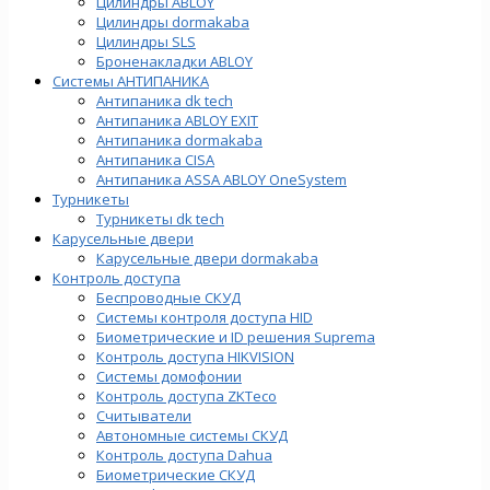
Цилиндры ABLOY
Цилиндры dormakaba
Цилиндры SLS
Броненакладки ABLOY
Системы АНТИПАНИКА
Антипаника dk tech
Антипаника ABLOY EXIT
Антипаника dormakaba
Антипаника СISA
Антипаника ASSA ABLOY OneSystem
Турникеты
Турникеты dk tech
Карусельные двери
Карусельные двери dormakaba
Контроль доступа
Беспроводные СКУД
Системы контроля доступа HID
Биометрические и ID решения Suprema
Контроль доступа HIKVISION
Системы домофонии
Контроль доступа ZKTeco
Считыватели
Автономные системы СКУД
Контроль доступа Dahua
Биометрические СКУД