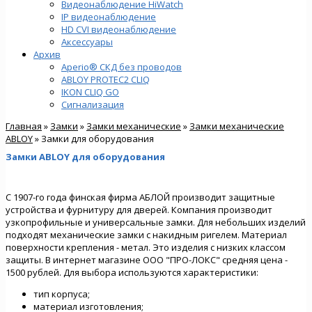
Видеонаблюдение HiWatch
IP видеонаблюдение
HD CVI видеонаблюдение
Аксессуары
Архив
Aperio® СКД без проводов
ABLOY PROTEC2 CLIQ
IKON CLIQ GO
Сигнализация
Главная
»
Замки
»
Замки механические
»
Замки механические
ABLOY
» Замки для оборудования
Замки ABLOY для оборудования
С 1907-го года финская фирма АБЛОЙ производит защитные
устройства и фурнитуру для дверей. Компания производит
узкопрофильные и универсальные замки. Для небольших изделий
подходят механические замки с накидным ригелем. Материал
поверхности крепления - метал. Это изделия с низких классом
защиты. В интернет магазине ООО "ПРО-ЛОКС" средняя цена -
1500 рублей. Для выбора используются характеристики:
тип корпуса;
материал изготовления;