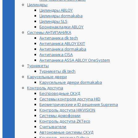
Цилиндры
Цилиндры ABLOY
Цилиндры dormakaba
Цилиндры SLS
Броненакладки ABLOY
Системы АНТИПАНИКА
Антипаника dk tech
Антипаника ABLOY EXIT
Антипаника dormakaba
Антипаника СISA
Антипаника ASSA ABLOY OneSystem
Турникеты
Турникеты dk tech
Карусельные двери
Карусельные двери dormakaba
Контроль доступа
Беспроводные СКУД
Системы контроля доступа HID
Биометрические и ID решения Suprema
Контроль доступа HIKVISION
Системы домофонии
Контроль доступа ZKTeco
Считыватели
Автономные системы СКУД
Контроль доступа Dahua