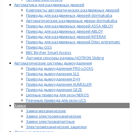
Автоматика для раздвижных дверей
Комплекты автоматических раздвижных дверей
Приводы для раздвижных дверей dormakaba
Автоматические раздвижные двери dormakaba
Приводы для раздвижных дверей ASSA ABLOY
Приводы для раздвижных дверей ABLOY
Приводы для раздвижных дверей INTERAX
Приводы для раздвижных дверей Ditec entrematic
Приводы GSS
BBC Bircher Smart Access
Датчики сенсоры радары HOTRON Sliding
Автоматические системы дымоудаления
Привода дымоудаления PRO-LOCKS
Привода дымоудаления SLS
Привода дымоудаления D+H
Привода дымоудаления AUMÜLLER
Привода дымоудаления GEZE
Цепные привода для окон NEKOS
Реечные привода для окон UСS
Замки
Замки механические
Замки электромеханические
Замки электромагнитные
Электромеханические защелки
Дверные доводчики