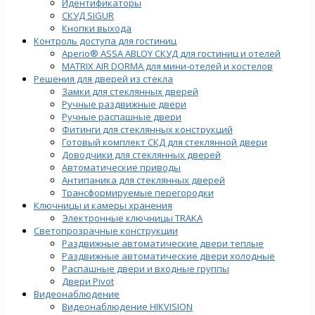
Идентификаторы
СКУД SIGUR
Кнопки выхода
Контроль доступа для гостиниц
Aperio® ASSA ABLOY СКУД для гостиниц и отелей
MATRIX AIR DORMA для мини-отелей и хостелов
Решения для дверей из стекла
Замки для стеклянных дверей
Ручные раздвижные двери
Ручные распашные двери
Фитинги для стеклянных конструкций
Готовый комплект СКД для стеклянной двери
Доводчики для стеклянных дверей
Автоматические приводы
Антипаника для стеклянных дверей
Трансформируемые перегородки
Ключницы и камеры хранения
Электронные ключницы TRAKA
Светопрозрачные конструкции
Раздвижные автоматические двери теплые
Раздвижные автоматические двери холодные
Распашные двери и входные группы
Двери Pivot
Видеонаблюдение
Видеонаблюдение HIKVISION