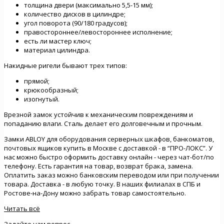
толщина двери (максимально 5,5-15 мм);
количество дисков в цилиндре;
угол поворота (90/180 градусов);
правостороннее/левостороннее исполнение;
есть ли мастер ключ;
материал цилиндра.
Накидные ригели бывают трех типов:
прямой;
крюкообразный;
изогнутый.
Врезной замок устойчив к механическим повреждениям и
попаданию влаги. Сталь делает его долговечным и прочным.
Замки ABLOY для оборудования серверных шкафов, банкоматов,
почтовых ящиков купить в Москве с доставкой - в “ПРО-ЛОКС”. У
нас можно быстро оформить доставку онлайн - через чат-бот/по
телефону. Есть гарантия на товар, возврат брака, замена.
Оплатить заказ можно банковским переводом или при получении
товара. Доставка - в любую точку. В наших филиалах в СПБ и
Ростове-на-Дону можно забрать товар самостоятельно.
Читать всё
Задайте нам вопрос