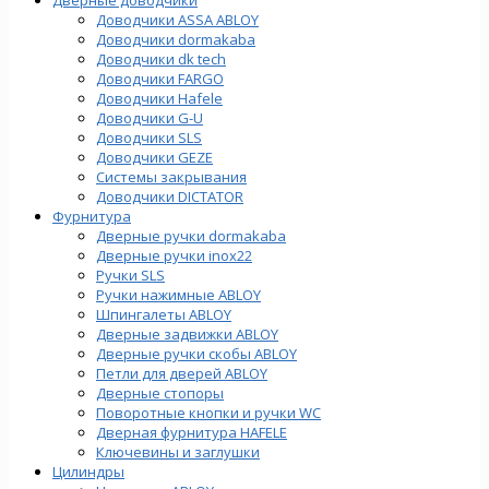
Доводчики ASSA ABLOY
Доводчики dormakaba
Доводчики dk tech
Доводчики FARGO
Доводчики Hafele
Доводчики G-U
Доводчики SLS
Доводчики GEZE
Cистемы закрывания
Доводчики DICTATOR
Фурнитура
Дверные ручки dormakaba
Дверные ручки inox22
Ручки SLS
Ручки нажимные ABLOY
Шпингалеты ABLOY
Дверные задвижки ABLOY
Дверные ручки скобы ABLOY
Петли для дверей ABLOY
Дверные стопоры
Поворотные кнопки и ручки WC
Дверная фурнитура HAFELE
Ключевины и заглушки
Цилиндры