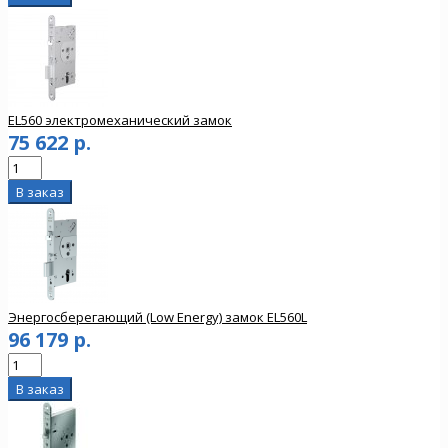
EL560 электромеханический замок
75 622 р.
Энергосберегающий (Low Energy) замок EL560L
96 179 р.