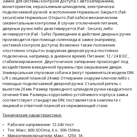
Замок для системы контроля доступа с автозапиранием,
мониторингом, неразъемным шпинделем, электрически
подключаемой ручкой в исполнении Нормально Закрыто (fail-
secure) или Нормально Открыто (fail-safe) и механическим
секвентальным контролем. В случае отключения питания,
дверные ручки либо деактивируется (Fail - Secure), либо
активируется (Fail - Safe). Приведение в действие дверных ручек
производится при помощи соленоида в замке (например,
системой контроля доступа). Возможно также положение
«постоянно открыто» (наружная дверная ручка постоянно
подключена, например, в дневное время). Питание: 12 / 24 В DC ,
стабилизированное. Двухточечное запирание происходит под
воздействием взведенной пружины при закрывании двери.
Универсальная спусковая собачка (могут применяться модели DIN
L/R с лицевой планкой 24 мм). Отпирание снаружи ключом либо с
помощью подключаемой дверной ручки. Стальной ригель с
вылетом 20 мм. Размер приводного шпинделя ручки квадратного
сечения 9 мм. Размеры коррозийно-устойчивого корпуса замка
соответствуют стандартам DIN; поставляется в комплекте с
лицевой и ответной планкой из нержавеющей стали.
Технические характеристики:
• Рабочее напряжение: 12-24V пост
• Ток: Макс. 600-ЗООmа, Х.х.: 300-150ma
• Микропереключатели: Макс .. 125V, 1А