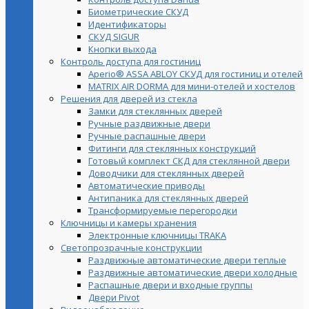
Биометрические СКУД
Идентификаторы
СКУД SIGUR
Кнопки выхода
Контроль доступа для гостиниц
Aperio® ASSA ABLOY СКУД для гостиниц и отелей
MATRIX AIR DORMA для мини-отелей и хостелов
Решения для дверей из стекла
Замки для стеклянных дверей
Ручные раздвижные двери
Ручные распашные двери
Фитинги для стеклянных конструкций
Готовый комплект СКД для стеклянной двери
Доводчики для стеклянных дверей
Автоматические приводы
Антипаника для стеклянных дверей
Трансформируемые перегородки
Ключницы и камеры хранения
Электронные ключницы TRAKA
Светопрозрачные конструкции
Раздвижные автоматические двери теплые
Раздвижные автоматические двери холодные
Распашные двери и входные группы
Двери Pivot