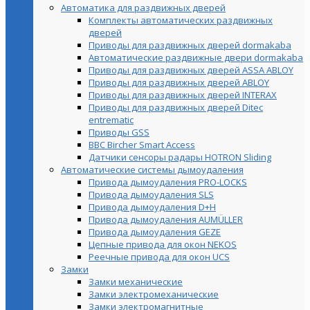
Автоматика для раздвижных дверей
Комплекты автоматических раздвижных
дверей
Приводы для раздвижных дверей dormakaba
Автоматические раздвижные двери dormakaba
Приводы для раздвижных дверей ASSA ABLOY
Приводы для раздвижных дверей ABLOY
Приводы для раздвижных дверей INTERAX
Приводы для раздвижных дверей Ditec
entrematic
Приводы GSS
BBC Bircher Smart Access
Датчики сенсоры радары HOTRON Sliding
Автоматические системы дымоудаления
Привода дымоудаления PRO-LOCKS
Привода дымоудаления SLS
Привода дымоудаления D+H
Привода дымоудаления AUMÜLLER
Привода дымоудаления GEZE
Цепные привода для окон NEKOS
Реечные привода для окон UСS
Замки
Замки механические
Замки электромеханические
Замки электромагнитные