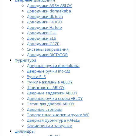
Доводчики ASSA ABLOY
Доводчики dormakaba
Доводчики dk tech
Доводчики FARGO
Доводчики Hafele
Доводчики G-U
Доводчики SLS
Доводчики GEZE
Cистемы закрывания
Доводчики DICTATOR
Фурнитура
Дверные ручки dormakaba
Дверные ручки inox22
Ручки SLS
Ручки нажимные ABLOY
Шпингалеты ABLOY
Дверные задвижки ABLOY
Дверные ручки скобы ABLOY
Петли для дверей ABLOY
Дверные стопоры
Поворотные кнопки и ручки WC
Дверная фурнитура HAFELE
Ключевины и заглушки
Цилиндры