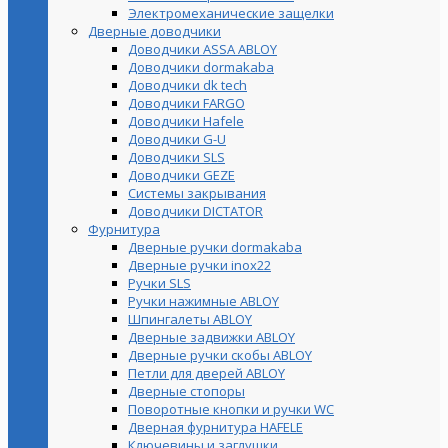
Электромеханические защелки
Дверные доводчики
Доводчики ASSA ABLOY
Доводчики dormakaba
Доводчики dk tech
Доводчики FARGO
Доводчики Hafele
Доводчики G-U
Доводчики SLS
Доводчики GEZE
Cистемы закрывания
Доводчики DICTATOR
Фурнитура
Дверные ручки dormakaba
Дверные ручки inox22
Ручки SLS
Ручки нажимные ABLOY
Шпингалеты ABLOY
Дверные задвижки ABLOY
Дверные ручки скобы ABLOY
Петли для дверей ABLOY
Дверные стопоры
Поворотные кнопки и ручки WC
Дверная фурнитура HAFELE
Ключевины и заглушки