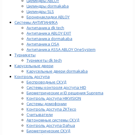
Цилиндры ABLOY
Цилиндры dormakaba
Цилиндры SLS
Броненакладки ABLOY
Системы АНТИПАНИКА
Антипаника dk tech
Антипаника ABLOY EXIT
Антипаника dormakaba
Антипаника СISA
Антипаника ASSA ABLOY OneSystem
Турникеты
Турникеты dk tech
Карусельные двери
Карусельные двери dormakaba
Контроль доступа
Беспроводные СКУД
Системы контроля доступа HID
Биометрические и ID решения Suprema
Контроль доступа HIKVISION
Системы домофонии
Контроль доступа ZKTeco
Считыватели
Автономные системы СКУД
Контроль доступа Dahua
Биометрические СКУД