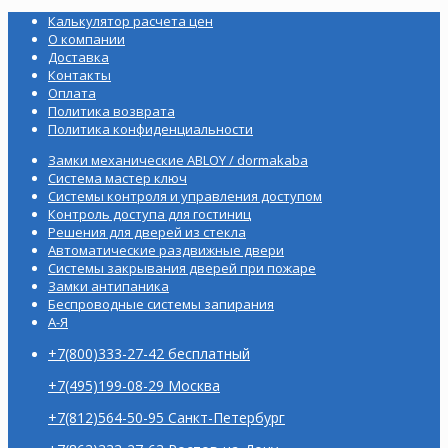
Калькулятор расчета цен
О компании
Доставка
Контакты
Оплата
Политика возврата
Политика конфиденциальности
Замки механические ABLOY / dormakaba
Система мастер ключ
Системы контроля и управления доступом
Контроль доступа для гостиниц
Решения для дверей из стекла
Автоматические раздвижные двери
Системы закрывания дверей при пожаре
Замки антипаника
Беспроводные системы запирания
А-Я
+7(800)333-27-42 бесплатный
+7(495)199-08-29 Москва
+7(812)564-50-95 Санкт-Петербург