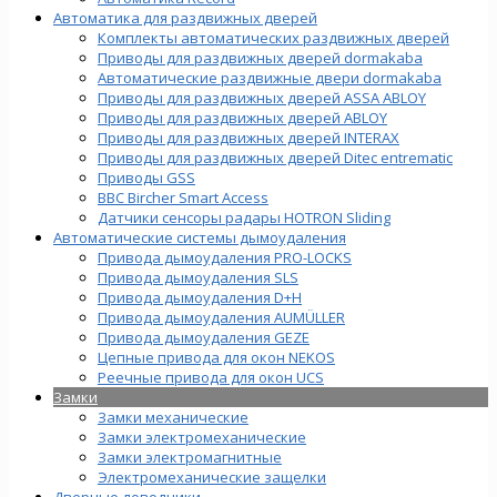
Автоматика для раздвижных дверей
Комплекты автоматических раздвижных дверей
Приводы для раздвижных дверей dormakaba
Автоматические раздвижные двери dormakaba
Приводы для раздвижных дверей ASSA ABLOY
Приводы для раздвижных дверей ABLOY
Приводы для раздвижных дверей INTERAX
Приводы для раздвижных дверей Ditec entrematic
Приводы GSS
BBC Bircher Smart Access
Датчики сенсоры радары HOTRON Sliding
Автоматические системы дымоудаления
Привода дымоудаления PRO-LOCKS
Привода дымоудаления SLS
Привода дымоудаления D+H
Привода дымоудаления AUMÜLLER
Привода дымоудаления GEZE
Цепные привода для окон NEKOS
Реечные привода для окон UСS
Замки
Замки механические
Замки электромеханические
Замки электромагнитные
Электромеханические защелки
Дверные доводчики