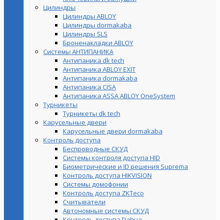
Цилиндры
Цилиндры ABLOY
Цилиндры dormakaba
Цилиндры SLS
Броненакладки ABLOY
Системы АНТИПАНИКА
Антипаника dk tech
Антипаника ABLOY EXIT
Антипаника dormakaba
Антипаника СISA
Антипаника ASSA ABLOY OneSystem
Турникеты
Турникеты dk tech
Карусельные двери
Карусельные двери dormakaba
Контроль доступа
Беспроводные СКУД
Системы контроля доступа HID
Биометрические и ID решения Suprema
Контроль доступа HIKVISION
Системы домофонии
Контроль доступа ZKTeco
Считыватели
Автономные системы СКУД
Контроль доступа Dahua