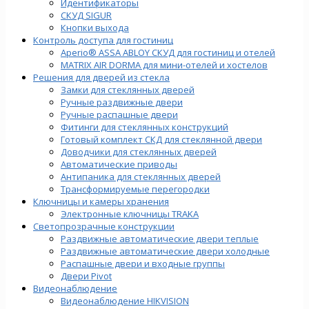
Идентификаторы
СКУД SIGUR
Кнопки выхода
Контроль доступа для гостиниц
Aperio® ASSA ABLOY СКУД для гостиниц и отелей
MATRIX AIR DORMA для мини-отелей и хостелов
Решения для дверей из стекла
Замки для стеклянных дверей
Ручные раздвижные двери
Ручные распашные двери
Фитинги для стеклянных конструкций
Готовый комплект СКД для стеклянной двери
Доводчики для стеклянных дверей
Автоматические приводы
Антипаника для стеклянных дверей
Трансформируемые перегородки
Ключницы и камеры хранения
Электронные ключницы TRAKA
Светопрозрачные конструкции
Раздвижные автоматические двери теплые
Раздвижные автоматические двери холодные
Распашные двери и входные группы
Двери Pivot
Видеонаблюдение
Видеонаблюдение HIKVISION