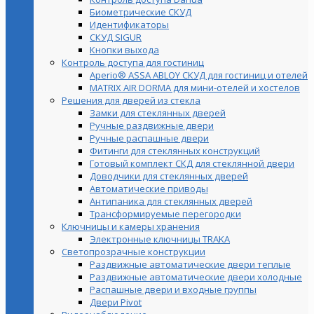
Биометрические СКУД
Идентификаторы
СКУД SIGUR
Кнопки выхода
Контроль доступа для гостиниц
Aperio® ASSA ABLOY СКУД для гостиниц и отелей
MATRIX AIR DORMA для мини-отелей и хостелов
Решения для дверей из стекла
Замки для стеклянных дверей
Ручные раздвижные двери
Ручные распашные двери
Фитинги для стеклянных конструкций
Готовый комплект СКД для стеклянной двери
Доводчики для стеклянных дверей
Автоматические приводы
Антипаника для стеклянных дверей
Трансформируемые перегородки
Ключницы и камеры хранения
Электронные ключницы TRAKA
Светопрозрачные конструкции
Раздвижные автоматические двери теплые
Раздвижные автоматические двери холодные
Распашные двери и входные группы
Двери Pivot