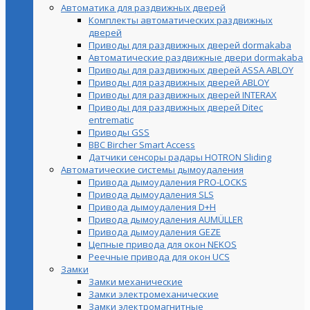
Автоматика для раздвижных дверей
Комплекты автоматических раздвижных
дверей
Приводы для раздвижных дверей dormakaba
Автоматические раздвижные двери dormakaba
Приводы для раздвижных дверей ASSA ABLOY
Приводы для раздвижных дверей ABLOY
Приводы для раздвижных дверей INTERAX
Приводы для раздвижных дверей Ditec
entrematic
Приводы GSS
BBC Bircher Smart Access
Датчики сенсоры радары HOTRON Sliding
Автоматические системы дымоудаления
Привода дымоудаления PRO-LOCKS
Привода дымоудаления SLS
Привода дымоудаления D+H
Привода дымоудаления AUMÜLLER
Привода дымоудаления GEZE
Цепные привода для окон NEKOS
Реечные привода для окон UСS
Замки
Замки механические
Замки электромеханические
Замки электромагнитные