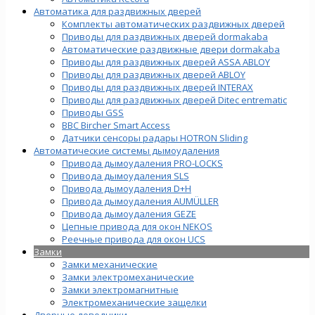
Автоматика для раздвижных дверей
Комплекты автоматических раздвижных дверей
Приводы для раздвижных дверей dormakaba
Автоматические раздвижные двери dormakaba
Приводы для раздвижных дверей ASSA ABLOY
Приводы для раздвижных дверей ABLOY
Приводы для раздвижных дверей INTERAX
Приводы для раздвижных дверей Ditec entrematic
Приводы GSS
BBC Bircher Smart Access
Датчики сенсоры радары HOTRON Sliding
Автоматические системы дымоудаления
Привода дымоудаления PRO-LOCKS
Привода дымоудаления SLS
Привода дымоудаления D+H
Привода дымоудаления AUMÜLLER
Привода дымоудаления GEZE
Цепные привода для окон NEKOS
Реечные привода для окон UСS
Замки
Замки механические
Замки электромеханические
Замки электромагнитные
Электромеханические защелки
Дверные доводчики