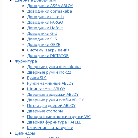
Доводчики ASSA ABLOY
Доводчики dormakaba
Доводчики dk tech
Доводчики FARGO
Доводчики Hafele
Доводчики G-U
Доводчики SLS
Доводчики GEZE
Cистемы закрывания
Доводчики DICTATOR
Фурнитура
Дверные ручки dormakaba
Дверные ручки inox22
Ручки SLS
Ручки нажимные ABLOY
Шпингалеты ABLOY
Дверные задвижки ABLOY
Дверные ручки скобы ABLOY
Петли для дверей ABLOY
Дверные стопоры
Поворотные кнопки и ручки WC
Дверная фурнитура HAFELE
Ключевины и заглушки
Цилиндры