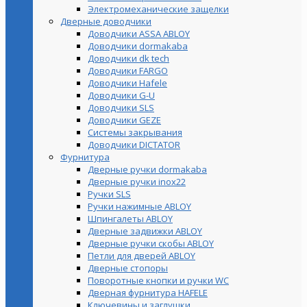
Электромеханические защелки
Дверные доводчики
Доводчики ASSA ABLOY
Доводчики dormakaba
Доводчики dk tech
Доводчики FARGO
Доводчики Hafele
Доводчики G-U
Доводчики SLS
Доводчики GEZE
Cистемы закрывания
Доводчики DICTATOR
Фурнитура
Дверные ручки dormakaba
Дверные ручки inox22
Ручки SLS
Ручки нажимные ABLOY
Шпингалеты ABLOY
Дверные задвижки ABLOY
Дверные ручки скобы ABLOY
Петли для дверей ABLOY
Дверные стопоры
Поворотные кнопки и ручки WC
Дверная фурнитура HAFELE
Ключевины и заглушки