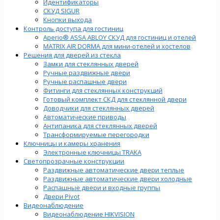
Идентификаторы
СКУД SIGUR
Кнопки выхода
Контроль доступа для гостиниц
Aperio® ASSA ABLOY СКУД для гостиниц и отелей
MATRIX AIR DORMA для мини-отелей и хостелов
Решения для дверей из стекла
Замки для стеклянных дверей
Ручные раздвижные двери
Ручные распашные двери
Фитинги для стеклянных конструкций
Готовый комплект СКД для стеклянной двери
Доводчики для стеклянных дверей
Автоматические приводы
Антипаника для стеклянных дверей
Трансформируемые перегородки
Ключницы и камеры хранения
Электронные ключницы TRAKA
Светопрозрачные конструкции
Раздвижные автоматические двери теплые
Раздвижные автоматические двери холодные
Распашные двери и входные группы
Двери Pivot
Видеонаблюдение
Видеонаблюдение HIKVISION