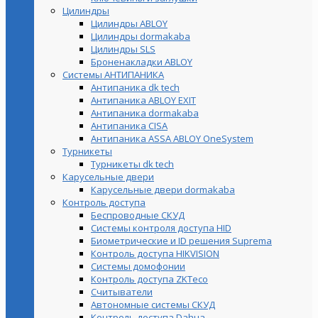
Цилиндры
Цилиндры ABLOY
Цилиндры dormakaba
Цилиндры SLS
Броненакладки ABLOY
Системы АНТИПАНИКА
Антипаника dk tech
Антипаника ABLOY EXIT
Антипаника dormakaba
Антипаника СISA
Антипаника ASSA ABLOY OneSystem
Турникеты
Турникеты dk tech
Карусельные двери
Карусельные двери dormakaba
Контроль доступа
Беспроводные СКУД
Системы контроля доступа HID
Биометрические и ID решения Suprema
Контроль доступа HIKVISION
Системы домофонии
Контроль доступа ZKTeco
Считыватели
Автономные системы СКУД
Контроль доступа Dahua