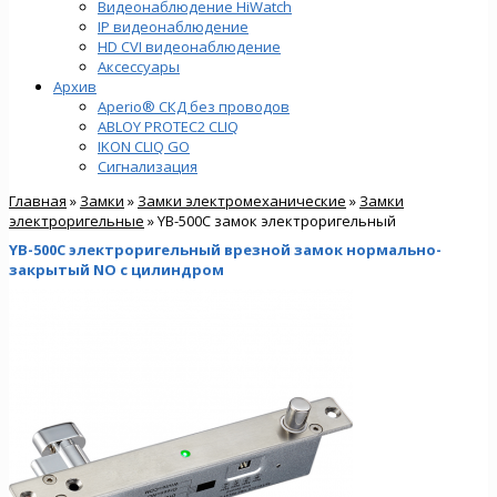
Видеонаблюдение HiWatch
IP видеонаблюдение
HD CVI видеонаблюдение
Аксессуары
Архив
Aperio® СКД без проводов
ABLOY PROTEC2 CLIQ
IKON CLIQ GO
Сигнализация
Главная
»
Замки
»
Замки электромеханические
»
Замки
электроригельные
» YB-500C замок электроригельный
YB-500C электроригельный врезной замок нормально-
закрытый NO с цилиндром