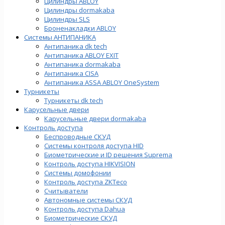
Цилиндры ABLOY
Цилиндры dormakaba
Цилиндры SLS
Броненакладки ABLOY
Системы АНТИПАНИКА
Антипаника dk tech
Антипаника ABLOY EXIT
Антипаника dormakaba
Антипаника СISA
Антипаника ASSA ABLOY OneSystem
Турникеты
Турникеты dk tech
Карусельные двери
Карусельные двери dormakaba
Контроль доступа
Беспроводные СКУД
Системы контроля доступа HID
Биометрические и ID решения Suprema
Контроль доступа HIKVISION
Системы домофонии
Контроль доступа ZKTeco
Считыватели
Автономные системы СКУД
Контроль доступа Dahua
Биометрические СКУД