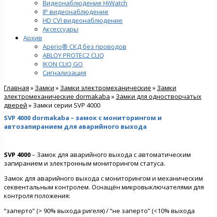
Видеонаблюдение HiWatch
IP видеонаблюдение
HD CVI видеонаблюдение
Аксессуары
Архив
Aperio® СКД без проводов
ABLOY PROTEC2 CLIQ
IKON CLIQ GO
Сигнализация
Главная
»
Замки
»
Замки электромеханические
»
Замки
электромеханические dormakaba
»
Замки для одностворчатых
дверей
» Замки серии SVP 4000
SVP 4000 dormakaba – замок с мониторингом и
автозапиранием для аварийного выхода
SVP 4000
– Замок для аварийного выхода с автоматическим
запиранием и электронным мониторингом статуса.
Замок для аварийного выхода с мониторингом и механическим
секвентальным контролем. Оснащён микровыключателями для
контроля положения:
“заперто” (> 90% выхода ригеля) / “не заперто” (<10% выхода