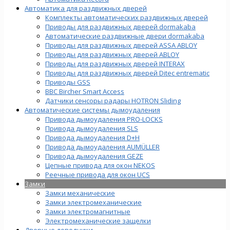
Автоматика для раздвижных дверей
Комплекты автоматических раздвижных дверей
Приводы для раздвижных дверей dormakaba
Автоматические раздвижные двери dormakaba
Приводы для раздвижных дверей ASSA ABLOY
Приводы для раздвижных дверей ABLOY
Приводы для раздвижных дверей INTERAX
Приводы для раздвижных дверей Ditec entrematic
Приводы GSS
BBC Bircher Smart Access
Датчики сенсоры радары HOTRON Sliding
Автоматические системы дымоудаления
Привода дымоудаления PRO-LOCKS
Привода дымоудаления SLS
Привода дымоудаления D+H
Привода дымоудаления AUMÜLLER
Привода дымоудаления GEZE
Цепные привода для окон NEKOS
Реечные привода для окон UСS
Замки
Замки механические
Замки электромеханические
Замки электромагнитные
Электромеханические защелки
Дверные доводчики