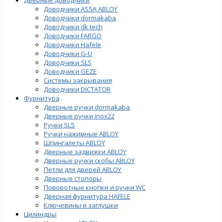
Доводчики ASSA ABLOY
Доводчики dormakaba
Доводчики dk tech
Доводчики FARGO
Доводчики Hafele
Доводчики G-U
Доводчики SLS
Доводчики GEZE
Cистемы закрывания
Доводчики DICTATOR
Фурнитура
Дверные ручки dormakaba
Дверные ручки inox22
Ручки SLS
Ручки нажимные ABLOY
Шпингалеты ABLOY
Дверные задвижки ABLOY
Дверные ручки скобы ABLOY
Петли для дверей ABLOY
Дверные стопоры
Поворотные кнопки и ручки WC
Дверная фурнитура HAFELE
Ключевины и заглушки
Цилиндры