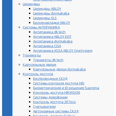
Цилиндры
Цилиндры ABLOY
Цилиндры dormakaba
Цилиндры SLS
Броненакладки ABLOY
Системы АНТИПАНИКА
Антипаника dk tech
Антипаника ABLOY EXIT
Антипаника dormakaba
Антипаника СISA
Антипаника ASSA ABLOY OneSystem
Турникеты
Турникеты dk tech
Карусельные двери
Карусельные двери dormakaba
Контроль доступа
Беспроводные СКУД
Системы контроля доступа HID
Биометрические и ID решения Suprema
Контроль доступа HIKVISION
Системы домофонии
Контроль доступа ZKTeco
Считыватели
Автономные системы СКУД
Контроль доступа Dahua