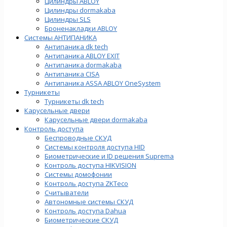
Цилиндры ABLOY
Цилиндры dormakaba
Цилиндры SLS
Броненакладки ABLOY
Системы АНТИПАНИКА
Антипаника dk tech
Антипаника ABLOY EXIT
Антипаника dormakaba
Антипаника СISA
Антипаника ASSA ABLOY OneSystem
Турникеты
Турникеты dk tech
Карусельные двери
Карусельные двери dormakaba
Контроль доступа
Беспроводные СКУД
Системы контроля доступа HID
Биометрические и ID решения Suprema
Контроль доступа HIKVISION
Системы домофонии
Контроль доступа ZKTeco
Считыватели
Автономные системы СКУД
Контроль доступа Dahua
Биометрические СКУД