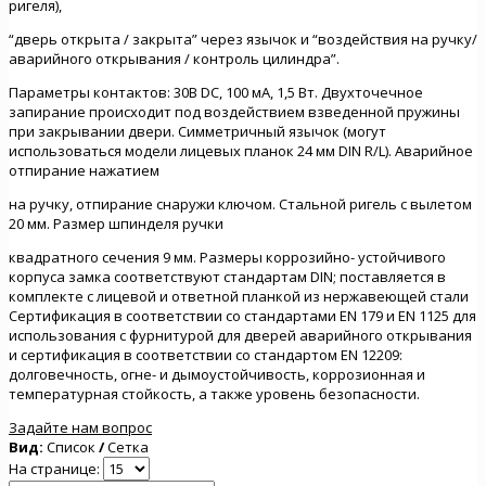
ригеля),
“дверь открыта / закрыта” через язычок и “воздействия на ручку/
аварийного открывания / контроль цилиндра”.
Параметры контактов: 30В DC, 100 мА, 1,5 Вт. Двухточечное
запирание происходит под воздействием взведенной пружины
при закрывании двери. Симметричный язычок (могут
использоваться модели лицевых планок 24 мм DIN R/L). Аварийное
отпирание нажатием
на ручку, отпирание снаружи ключом. Стальной ригель с вылетом
20 мм. Размер шпинделя ручки
квадратного сечения 9 мм. Размеры коррозийно- устойчивого
корпуса замка соответствуют стандартам DIN; поставляется в
комплекте с лицевой и ответной планкой из нержавеющей стали
Сертификация в соответствии со стандартами EN 179 и EN 1125 для
использования с фурнитурой для дверей аварийного открывания
и сертификация в соответствии со стандартом EN 12209:
долговечность, огне- и дымоустойчивость, коррозионная и
температурная стойкость, а также уровень безопасности.
Задайте нам вопрос
Вид:
Список
/
Сетка
На странице: