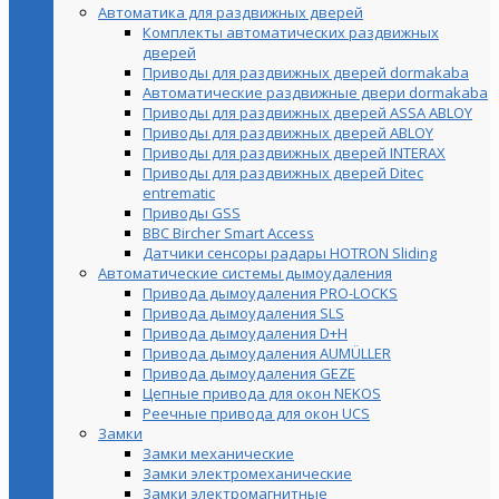
Автоматика для раздвижных дверей
Комплекты автоматических раздвижных
дверей
Приводы для раздвижных дверей dormakaba
Автоматические раздвижные двери dormakaba
Приводы для раздвижных дверей ASSA ABLOY
Приводы для раздвижных дверей ABLOY
Приводы для раздвижных дверей INTERAX
Приводы для раздвижных дверей Ditec
entrematic
Приводы GSS
BBC Bircher Smart Access
Датчики сенсоры радары HOTRON Sliding
Автоматические системы дымоудаления
Привода дымоудаления PRO-LOCKS
Привода дымоудаления SLS
Привода дымоудаления D+H
Привода дымоудаления AUMÜLLER
Привода дымоудаления GEZE
Цепные привода для окон NEKOS
Реечные привода для окон UСS
Замки
Замки механические
Замки электромеханические
Замки электромагнитные