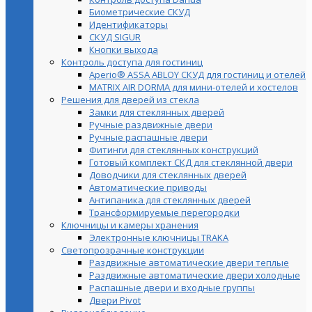
Биометрические СКУД
Идентификаторы
СКУД SIGUR
Кнопки выхода
Контроль доступа для гостиниц
Aperio® ASSA ABLOY СКУД для гостиниц и отелей
MATRIX AIR DORMA для мини-отелей и хостелов
Решения для дверей из стекла
Замки для стеклянных дверей
Ручные раздвижные двери
Ручные распашные двери
Фитинги для стеклянных конструкций
Готовый комплект СКД для стеклянной двери
Доводчики для стеклянных дверей
Автоматические приводы
Антипаника для стеклянных дверей
Трансформируемые перегородки
Ключницы и камеры хранения
Электронные ключницы TRAKA
Светопрозрачные конструкции
Раздвижные автоматические двери теплые
Раздвижные автоматические двери холодные
Распашные двери и входные группы
Двери Pivot