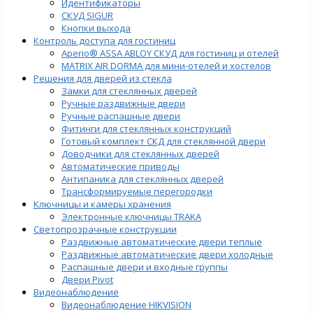
Идентификаторы
СКУД SIGUR
Кнопки выхода
Контроль доступа для гостиниц
Aperio® ASSA ABLOY СКУД для гостиниц и отелей
MATRIX AIR DORMA для мини-отелей и хостелов
Решения для дверей из стекла
Замки для стеклянных дверей
Ручные раздвижные двери
Ручные распашные двери
Фитинги для стеклянных конструкций
Готовый комплект СКД для стеклянной двери
Доводчики для стеклянных дверей
Автоматические приводы
Антипаника для стеклянных дверей
Трансформируемые перегородки
Ключницы и камеры хранения
Электронные ключницы TRAKA
Светопрозрачные конструкции
Раздвижные автоматические двери теплые
Раздвижные автоматические двери холодные
Распашные двери и входные группы
Двери Pivot
Видеонаблюдение
Видеонаблюдение HIKVISION