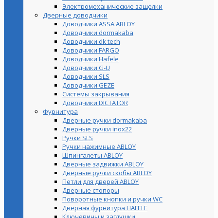
Электромеханические защелки
Дверные доводчики
Доводчики ASSA ABLOY
Доводчики dormakaba
Доводчики dk tech
Доводчики FARGO
Доводчики Hafele
Доводчики G-U
Доводчики SLS
Доводчики GEZE
Cистемы закрывания
Доводчики DICTATOR
Фурнитура
Дверные ручки dormakaba
Дверные ручки inox22
Ручки SLS
Ручки нажимные ABLOY
Шпингалеты ABLOY
Дверные задвижки ABLOY
Дверные ручки скобы ABLOY
Петли для дверей ABLOY
Дверные стопоры
Поворотные кнопки и ручки WC
Дверная фурнитура HAFELE
Ключевины и заглушки