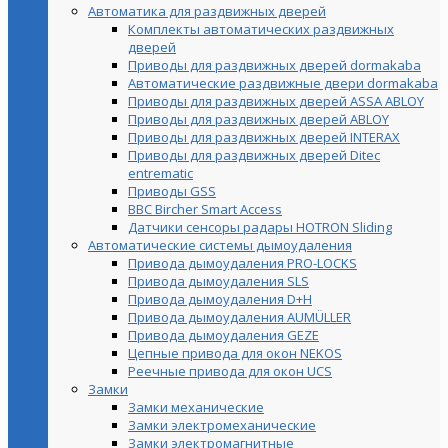
Автоматика для раздвижных дверей
Комплекты автоматических раздвижных
дверей
Приводы для раздвижных дверей dormakaba
Автоматические раздвижные двери dormakaba
Приводы для раздвижных дверей ASSA ABLOY
Приводы для раздвижных дверей ABLOY
Приводы для раздвижных дверей INTERAX
Приводы для раздвижных дверей Ditec
entrematic
Приводы GSS
BBC Bircher Smart Access
Датчики сенсоры радары HOTRON Sliding
Автоматические системы дымоудаления
Привода дымоудаления PRO-LOCKS
Привода дымоудаления SLS
Привода дымоудаления D+H
Привода дымоудаления AUMÜLLER
Привода дымоудаления GEZE
Цепные привода для окон NEKOS
Реечные привода для окон UСS
Замки
Замки механические
Замки электромеханические
Замки электромагнитные