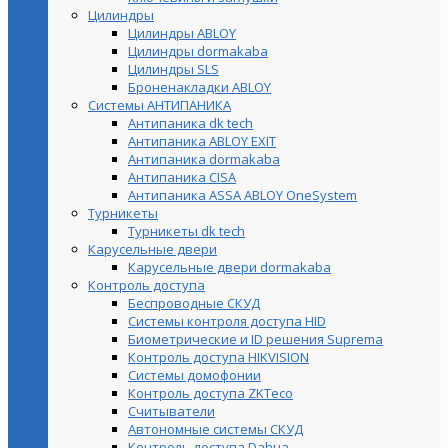
Цилиндры
Цилиндры ABLOY
Цилиндры dormakaba
Цилиндры SLS
Броненакладки ABLOY
Системы АНТИПАНИКА
Антипаника dk tech
Антипаника ABLOY EXIT
Антипаника dormakaba
Антипаника СISA
Антипаника ASSA ABLOY OneSystem
Турникеты
Турникеты dk tech
Карусельные двери
Карусельные двери dormakaba
Контроль доступа
Беспроводные СКУД
Системы контроля доступа HID
Биометрические и ID решения Suprema
Контроль доступа HIKVISION
Системы домофонии
Контроль доступа ZKTeco
Считыватели
Автономные системы СКУД
Контроль доступа Dahua