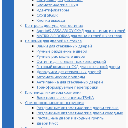
Биометрические СКУД
Идентификаторы
СКУД SIGUR
Кнопки выхода
Контроль доступа для гостиниц
Aperio® ASSA ABLOY СКУД для гостиниц и отелей
MATRIX AIR DORMA для мини-отелей и хостелов
Решения для дверей из стекла
Замки для стеклянных дверей
Ручные раздвижные двери
Ручные распашные двери
Фитинги для стеклянных конструкций
Готовый комплект СКД для стеклянной двери
Доводчики для стеклянных дверей
Автоматические приводы
Антипаника для стеклянных дверей
Трансформируемые перегородки
Ключницы и камеры хранения
Электронные ключницы TRAKA
Светопрозрачные конструкции
Раздвижные автоматические двери теплые
Раздвижные автоматические двери холодные
Распашные двери и входные группы
Двери Pivot