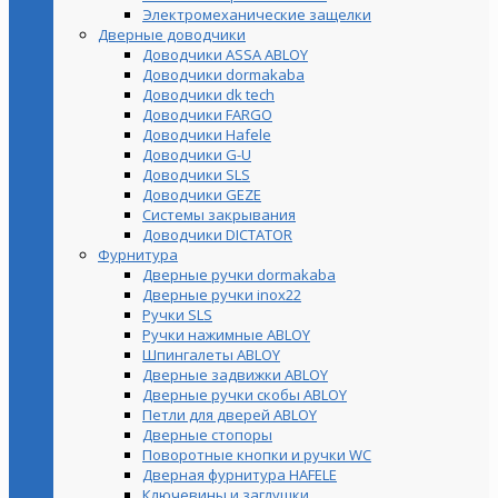
Электромеханические защелки
Дверные доводчики
Доводчики ASSA ABLOY
Доводчики dormakaba
Доводчики dk tech
Доводчики FARGO
Доводчики Hafele
Доводчики G-U
Доводчики SLS
Доводчики GEZE
Cистемы закрывания
Доводчики DICTATOR
Фурнитура
Дверные ручки dormakaba
Дверные ручки inox22
Ручки SLS
Ручки нажимные ABLOY
Шпингалеты ABLOY
Дверные задвижки ABLOY
Дверные ручки скобы ABLOY
Петли для дверей ABLOY
Дверные стопоры
Поворотные кнопки и ручки WC
Дверная фурнитура HAFELE
Ключевины и заглушки