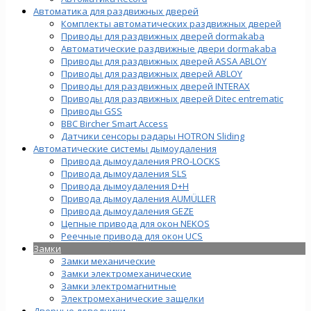
Автоматика для раздвижных дверей
Комплекты автоматических раздвижных дверей
Приводы для раздвижных дверей dormakaba
Автоматические раздвижные двери dormakaba
Приводы для раздвижных дверей ASSA ABLOY
Приводы для раздвижных дверей ABLOY
Приводы для раздвижных дверей INTERAX
Приводы для раздвижных дверей Ditec entrematic
Приводы GSS
BBC Bircher Smart Access
Датчики сенсоры радары HOTRON Sliding
Автоматические системы дымоудаления
Привода дымоудаления PRO-LOCKS
Привода дымоудаления SLS
Привода дымоудаления D+H
Привода дымоудаления AUMÜLLER
Привода дымоудаления GEZE
Цепные привода для окон NEKOS
Реечные привода для окон UСS
Замки
Замки механические
Замки электромеханические
Замки электромагнитные
Электромеханические защелки
Дверные доводчики