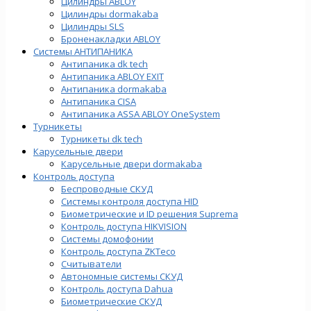
Цилиндры ABLOY
Цилиндры dormakaba
Цилиндры SLS
Броненакладки ABLOY
Системы АНТИПАНИКА
Антипаника dk tech
Антипаника ABLOY EXIT
Антипаника dormakaba
Антипаника СISA
Антипаника ASSA ABLOY OneSystem
Турникеты
Турникеты dk tech
Карусельные двери
Карусельные двери dormakaba
Контроль доступа
Беспроводные СКУД
Системы контроля доступа HID
Биометрические и ID решения Suprema
Контроль доступа HIKVISION
Системы домофонии
Контроль доступа ZKTeco
Считыватели
Автономные системы СКУД
Контроль доступа Dahua
Биометрические СКУД