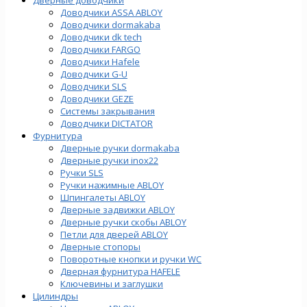
Доводчики ASSA ABLOY
Доводчики dormakaba
Доводчики dk tech
Доводчики FARGO
Доводчики Hafele
Доводчики G-U
Доводчики SLS
Доводчики GEZE
Cистемы закрывания
Доводчики DICTATOR
Фурнитура
Дверные ручки dormakaba
Дверные ручки inox22
Ручки SLS
Ручки нажимные ABLOY
Шпингалеты ABLOY
Дверные задвижки ABLOY
Дверные ручки скобы ABLOY
Петли для дверей ABLOY
Дверные стопоры
Поворотные кнопки и ручки WC
Дверная фурнитура HAFELE
Ключевины и заглушки
Цилиндры