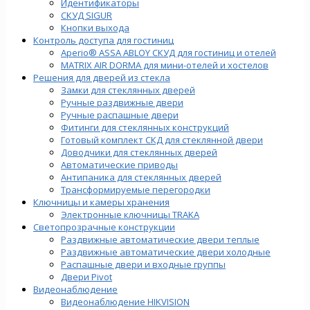
Идентификаторы
СКУД SIGUR
Кнопки выхода
Контроль доступа для гостиниц
Aperio® ASSA ABLOY СКУД для гостиниц и отелей
MATRIX AIR DORMA для мини-отелей и хостелов
Решения для дверей из стекла
Замки для стеклянных дверей
Ручные раздвижные двери
Ручные распашные двери
Фитинги для стеклянных конструкций
Готовый комплект СКД для стеклянной двери
Доводчики для стеклянных дверей
Автоматические приводы
Антипаника для стеклянных дверей
Трансформируемые перегородки
Ключницы и камеры хранения
Электронные ключницы TRAKA
Светопрозрачные конструкции
Раздвижные автоматические двери теплые
Раздвижные автоматические двери холодные
Распашные двери и входные группы
Двери Pivot
Видеонаблюдение
Видеонаблюдение HIKVISION