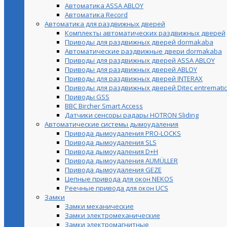
Автоматика ASSA ABLOY
Автоматика Record
Автоматика для раздвижных дверей
Комплекты автоматических раздвижных дверей
Приводы для раздвижных дверей dormakaba
Автоматические раздвижные двери dormakaba
Приводы для раздвижных дверей ASSA ABLOY
Приводы для раздвижных дверей ABLOY
Приводы для раздвижных дверей INTERAX
Приводы для раздвижных дверей Ditec entrematic
Приводы GSS
BBC Bircher Smart Access
Датчики сенсоры радары HOTRON Sliding
Автоматические системы дымоудаления
Привода дымоудаления PRO-LOCKS
Привода дымоудаления SLS
Привода дымоудаления D+H
Привода дымоудаления AUMÜLLER
Привода дымоудаления GEZE
Цепные привода для окон NEKOS
Реечные привода для окон UСS
Замки
Замки механические
Замки электромеханические
Замки электромагнитные