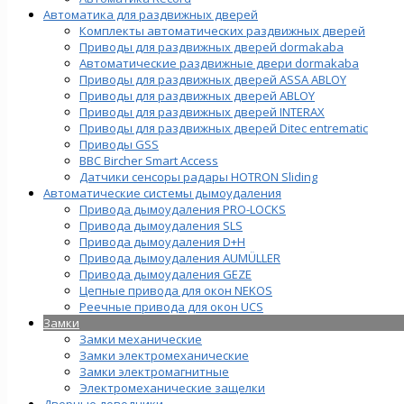
Автоматика для раздвижных дверей
Комплекты автоматических раздвижных дверей
Приводы для раздвижных дверей dormakaba
Автоматические раздвижные двери dormakaba
Приводы для раздвижных дверей ASSA ABLOY
Приводы для раздвижных дверей ABLOY
Приводы для раздвижных дверей INTERAX
Приводы для раздвижных дверей Ditec entrematic
Приводы GSS
BBC Bircher Smart Access
Датчики сенсоры радары HOTRON Sliding
Автоматические системы дымоудаления
Привода дымоудаления PRO-LOCKS
Привода дымоудаления SLS
Привода дымоудаления D+H
Привода дымоудаления AUMÜLLER
Привода дымоудаления GEZE
Цепные привода для окон NEKOS
Реечные привода для окон UСS
Замки
Замки механические
Замки электромеханические
Замки электромагнитные
Электромеханические защелки
Дверные доводчики