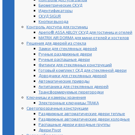
Биометрические СКУД
Идентификаторы
СКУД SIGUR
Кнопки выхода
Контроль доступа для гостиниц
Aperio® ASSA ABLOY СКУД для гостиниц и отелей
MATRIX AIR DORMA для мини-отелей и хостелов
Решения для дверей из стекла
Замки для стеклянных дверей
Ручные раздвижные двери
Ручные распашные двери
Фитинги для стеклянных конструкций
Готовый комплект СКД для стеклянной двери
Доводчики для стеклянных дверей
Автоматические приводы
Антипаника для стеклянных дверей
Трансформируемые перегородки
Ключницы и камеры хранения
Электронные ключницы TRAKA
Светопрозрачные конструкции
Раздвижные автоматические двери теплые
Раздвижные автоматические двери холодные
Распашные двери и входные группы
Двери Pivot