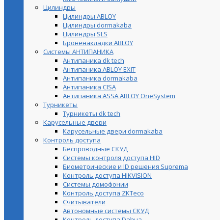
Цилиндры
Цилиндры ABLOY
Цилиндры dormakaba
Цилиндры SLS
Броненакладки ABLOY
Системы АНТИПАНИКА
Антипаника dk tech
Антипаника ABLOY EXIT
Антипаника dormakaba
Антипаника СISA
Антипаника ASSA ABLOY OneSystem
Турникеты
Турникеты dk tech
Карусельные двери
Карусельные двери dormakaba
Контроль доступа
Беспроводные СКУД
Системы контроля доступа HID
Биометрические и ID решения Suprema
Контроль доступа HIKVISION
Системы домофонии
Контроль доступа ZKTeco
Считыватели
Автономные системы СКУД
Контроль доступа Dahua