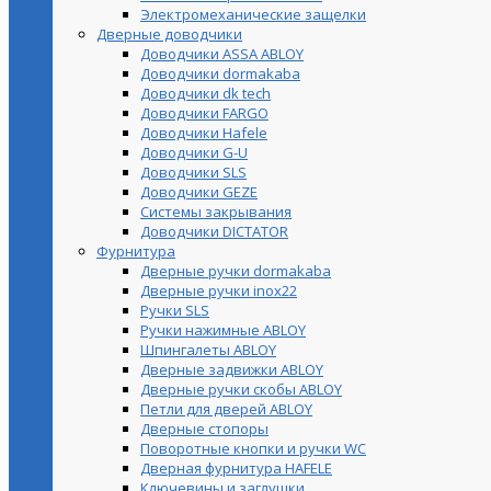
Электромеханические защелки
Дверные доводчики
Доводчики ASSA ABLOY
Доводчики dormakaba
Доводчики dk tech
Доводчики FARGO
Доводчики Hafele
Доводчики G-U
Доводчики SLS
Доводчики GEZE
Cистемы закрывания
Доводчики DICTATOR
Фурнитура
Дверные ручки dormakaba
Дверные ручки inox22
Ручки SLS
Ручки нажимные ABLOY
Шпингалеты ABLOY
Дверные задвижки ABLOY
Дверные ручки скобы ABLOY
Петли для дверей ABLOY
Дверные стопоры
Поворотные кнопки и ручки WC
Дверная фурнитура HAFELE
Ключевины и заглушки