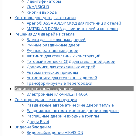
Идентификаторы
СКУД SIGUR
Кнопки выхода
Контроль доступа для гостиниц
Aperio® ASSA ABLOY СКУД для гостиниц и отелей
MATRIX AIR DORMA для мини-отелей и хостелов
Решения для дверей из стекла
Замки для стеклянных дверей
Ручные раздвижные двери
Ручные распашные двери
Фитинги для стеклянных конструкций
Готовый комплект СКД для стеклянной двери
Доводчики для стеклянных дверей
Автоматические приводы
Антипаника для стеклянных дверей
Трансформируемые перегородки
Ключницы и камеры хранения
Электронные ключницы TRAKA
Светопрозрачные конструкции
Раздвижные автоматические двери теплые
Раздвижные автоматические двери холодные
Распашные двери и входные группы
Двери Pivot
Видеонаблюдение
Видеонаблюдение HIKVISION