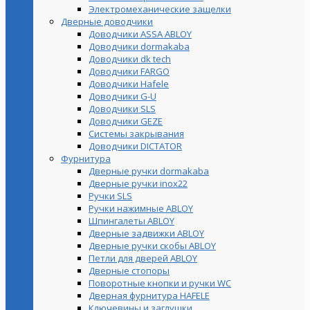
Электромеханические защелки
Дверные доводчики
Доводчики ASSA ABLOY
Доводчики dormakaba
Доводчики dk tech
Доводчики FARGO
Доводчики Hafele
Доводчики G-U
Доводчики SLS
Доводчики GEZE
Cистемы закрывания
Доводчики DICTATOR
Фурнитура
Дверные ручки dormakaba
Дверные ручки inox22
Ручки SLS
Ручки нажимные ABLOY
Шпингалеты ABLOY
Дверные задвижки ABLOY
Дверные ручки скобы ABLOY
Петли для дверей ABLOY
Дверные стопоры
Поворотные кнопки и ручки WC
Дверная фурнитура HAFELE
Ключевины и заглушки