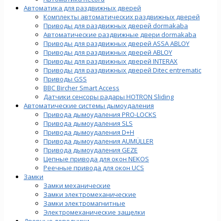
Автоматика для раздвижных дверей
Комплекты автоматических раздвижных дверей
Приводы для раздвижных дверей dormakaba
Автоматические раздвижные двери dormakaba
Приводы для раздвижных дверей ASSA ABLOY
Приводы для раздвижных дверей ABLOY
Приводы для раздвижных дверей INTERAX
Приводы для раздвижных дверей Ditec entrematic
Приводы GSS
BBC Bircher Smart Access
Датчики сенсоры радары HOTRON Sliding
Автоматические системы дымоудаления
Привода дымоудаления PRO-LOCKS
Привода дымоудаления SLS
Привода дымоудаления D+H
Привода дымоудаления AUMÜLLER
Привода дымоудаления GEZE
Цепные привода для окон NEKOS
Реечные привода для окон UСS
Замки
Замки механические
Замки электромеханические
Замки электромагнитные
Электромеханические защелки
Дверные доводчики