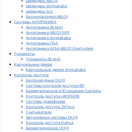
Цилиндры ABLOY
Цилиндры dormakaba
Цилиндры SLS
Броненакладки ABLOY
Системы АНТИПАНИКА
Антипаника dk tech
Антипаника ABLOY EXIT
Антипаника dormakaba
Антипаника СISA
Антипаника ASSA ABLOY OneSystem
Турникеты
Турникеты dk tech
Карусельные двери
Карусельные двери dormakaba
Контроль доступа
Беспроводные СКУД
Системы контроля доступа HID
Биометрические и ID решения Suprema
Контроль доступа HIKVISION
Системы домофонии
Контроль доступа ZKTeco
Считыватели
Автономные системы СКУД
Контроль доступа Dahua
Биометрические СКУД