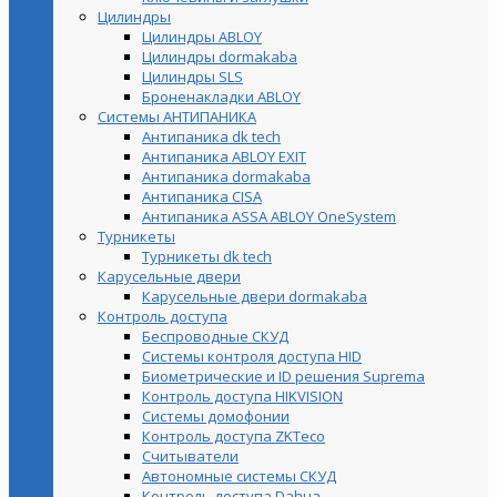
Цилиндры
Цилиндры ABLOY
Цилиндры dormakaba
Цилиндры SLS
Броненакладки ABLOY
Системы АНТИПАНИКА
Антипаника dk tech
Антипаника ABLOY EXIT
Антипаника dormakaba
Антипаника СISA
Антипаника ASSA ABLOY OneSystem
Турникеты
Турникеты dk tech
Карусельные двери
Карусельные двери dormakaba
Контроль доступа
Беспроводные СКУД
Системы контроля доступа HID
Биометрические и ID решения Suprema
Контроль доступа HIKVISION
Системы домофонии
Контроль доступа ZKTeco
Считыватели
Автономные системы СКУД
Контроль доступа Dahua