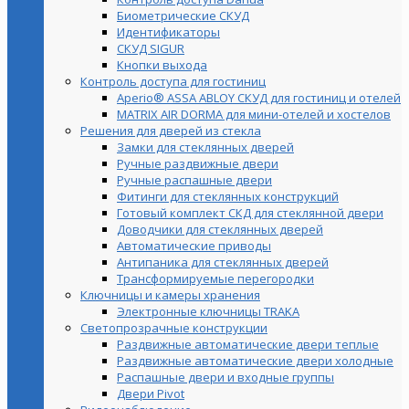
Биометрические СКУД
Идентификаторы
СКУД SIGUR
Кнопки выхода
Контроль доступа для гостиниц
Aperio® ASSA ABLOY СКУД для гостиниц и отелей
MATRIX AIR DORMA для мини-отелей и хостелов
Решения для дверей из стекла
Замки для стеклянных дверей
Ручные раздвижные двери
Ручные распашные двери
Фитинги для стеклянных конструкций
Готовый комплект СКД для стеклянной двери
Доводчики для стеклянных дверей
Автоматические приводы
Антипаника для стеклянных дверей
Трансформируемые перегородки
Ключницы и камеры хранения
Электронные ключницы TRAKA
Светопрозрачные конструкции
Раздвижные автоматические двери теплые
Раздвижные автоматические двери холодные
Распашные двери и входные группы
Двери Pivot