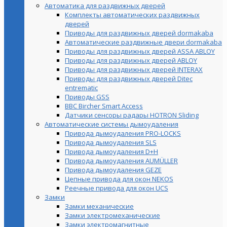
Автоматика для раздвижных дверей
Комплекты автоматических раздвижных
дверей
Приводы для раздвижных дверей dormakaba
Автоматические раздвижные двери dormakaba
Приводы для раздвижных дверей ASSA ABLOY
Приводы для раздвижных дверей ABLOY
Приводы для раздвижных дверей INTERAX
Приводы для раздвижных дверей Ditec
entrematic
Приводы GSS
BBC Bircher Smart Access
Датчики сенсоры радары HOTRON Sliding
Автоматические системы дымоудаления
Привода дымоудаления PRO-LOCKS
Привода дымоудаления SLS
Привода дымоудаления D+H
Привода дымоудаления AUMÜLLER
Привода дымоудаления GEZE
Цепные привода для окон NEKOS
Реечные привода для окон UСS
Замки
Замки механические
Замки электромеханические
Замки электромагнитные