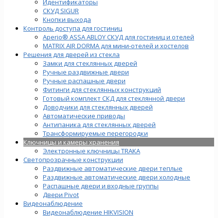
Идентификаторы
СКУД SIGUR
Кнопки выхода
Контроль доступа для гостиниц
Aperio® ASSA ABLOY СКУД для гостиниц и отелей
MATRIX AIR DORMA для мини-отелей и хостелов
Решения для дверей из стекла
Замки для стеклянных дверей
Ручные раздвижные двери
Ручные распашные двери
Фитинги для стеклянных конструкций
Готовый комплект СКД для стеклянной двери
Доводчики для стеклянных дверей
Автоматические приводы
Антипаника для стеклянных дверей
Трансформируемые перегородки
Ключницы и камеры хранения
Электронные ключницы TRAKA
Светопрозрачные конструкции
Раздвижные автоматические двери теплые
Раздвижные автоматические двери холодные
Распашные двери и входные группы
Двери Pivot
Видеонаблюдение
Видеонаблюдение HIKVISION