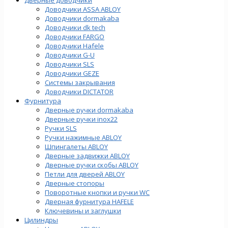
Доводчики ASSA ABLOY
Доводчики dormakaba
Доводчики dk tech
Доводчики FARGO
Доводчики Hafele
Доводчики G-U
Доводчики SLS
Доводчики GEZE
Cистемы закрывания
Доводчики DICTATOR
Фурнитура
Дверные ручки dormakaba
Дверные ручки inox22
Ручки SLS
Ручки нажимные ABLOY
Шпингалеты ABLOY
Дверные задвижки ABLOY
Дверные ручки скобы ABLOY
Петли для дверей ABLOY
Дверные стопоры
Поворотные кнопки и ручки WC
Дверная фурнитура HAFELE
Ключевины и заглушки
Цилиндры