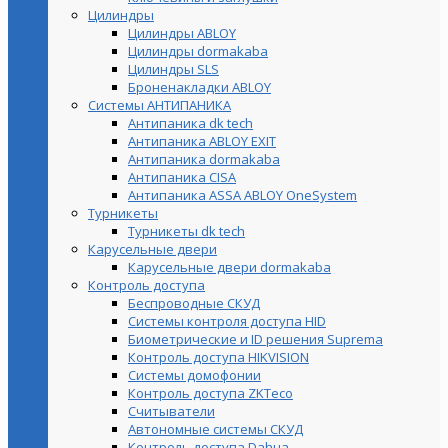
Цилиндры
Цилиндры ABLOY
Цилиндры dormakaba
Цилиндры SLS
Броненакладки ABLOY
Системы АНТИПАНИКА
Антипаника dk tech
Антипаника ABLOY EXIT
Антипаника dormakaba
Антипаника СISA
Антипаника ASSA ABLOY OneSystem
Турникеты
Турникеты dk tech
Карусельные двери
Карусельные двери dormakaba
Контроль доступа
Беспроводные СКУД
Системы контроля доступа HID
Биометрические и ID решения Suprema
Контроль доступа HIKVISION
Системы домофонии
Контроль доступа ZKTeco
Считыватели
Автономные системы СКУД
Контроль доступа Dahua