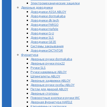
Электромеханические защелки
Дверные доводчики
Доводчики ASSA ABLOY
Доводчики dormakaba
Доводчики dk tech
Доводчики FARGO
Доводчики Hafele
Доводчики G-U
Доводчики SLS
Доводчики GEZE
Cистемы закрывания
Доводчики DICTATOR
Фурнитура
Дверные ручки dormakaba
Дверные ручки inox22
Ручки SLS
Ручки нажимные ABLOY
Шпингалеты ABLOY
Дверные задвижки ABLOY
Дверные ручки скобы ABLOY
Петли для дверей ABLOY
Дверные стопоры
Поворотные кнопки и ручки WC
Дверная фурнитура HAFELE
Ключевины и заглушки