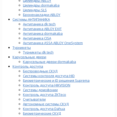
Цилиндры ABLOY
Цилиндры dormakaba
Цилиндры SLS
Броненакладки ABLOY
Системы АНТИПАНИКА
Антипаника dk tech
Антипаника ABLOY EXIT
Антипаника dormakaba
Антипаника СISA
Антипаника ASSA ABLOY OneSystem
Турникеты
Турникеты dk tech
Карусельные двери
Карусельные двери dormakaba
Контроль доступа
Беспроводные СКУД
Системы контроля доступа HID
Биометрические и ID решения Suprema
Контроль доступа HIKVISION
Системы домофонии
Контроль доступа ZKTeco
Считыватели
Автономные системы СКУД
Контроль доступа Dahua
Биометрические СКУД