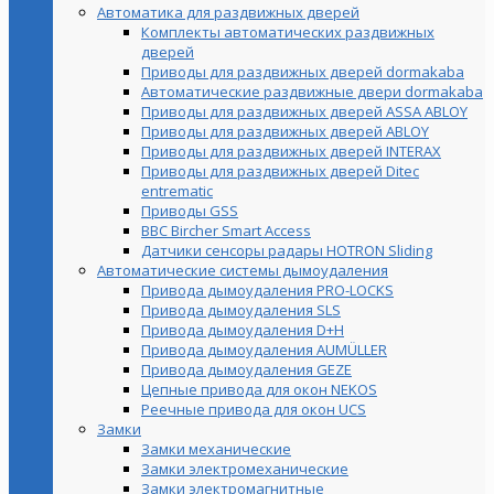
Автоматика для раздвижных дверей
Комплекты автоматических раздвижных
дверей
Приводы для раздвижных дверей dormakaba
Автоматические раздвижные двери dormakaba
Приводы для раздвижных дверей ASSA ABLOY
Приводы для раздвижных дверей ABLOY
Приводы для раздвижных дверей INTERAX
Приводы для раздвижных дверей Ditec
entrematic
Приводы GSS
BBC Bircher Smart Access
Датчики сенсоры радары HOTRON Sliding
Автоматические системы дымоудаления
Привода дымоудаления PRO-LOCKS
Привода дымоудаления SLS
Привода дымоудаления D+H
Привода дымоудаления AUMÜLLER
Привода дымоудаления GEZE
Цепные привода для окон NEKOS
Реечные привода для окон UСS
Замки
Замки механические
Замки электромеханические
Замки электромагнитные