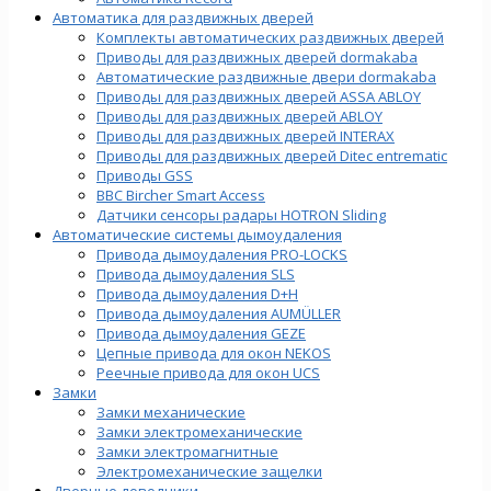
Автоматика для раздвижных дверей
Комплекты автоматических раздвижных дверей
Приводы для раздвижных дверей dormakaba
Автоматические раздвижные двери dormakaba
Приводы для раздвижных дверей ASSA ABLOY
Приводы для раздвижных дверей ABLOY
Приводы для раздвижных дверей INTERAX
Приводы для раздвижных дверей Ditec entrematic
Приводы GSS
BBC Bircher Smart Access
Датчики сенсоры радары HOTRON Sliding
Автоматические системы дымоудаления
Привода дымоудаления PRO-LOCKS
Привода дымоудаления SLS
Привода дымоудаления D+H
Привода дымоудаления AUMÜLLER
Привода дымоудаления GEZE
Цепные привода для окон NEKOS
Реечные привода для окон UСS
Замки
Замки механические
Замки электромеханические
Замки электромагнитные
Электромеханические защелки
Дверные доводчики