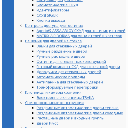
Биометрические СКУД
Идентификаторы
СКУД SIGUR
Кнопки выхода
Контроль доступа для гостиниц
Aperio® ASSA ABLOY СКУД для гостиниц и отелей
MATRIX AIR DORMA для мини-отелей и хостелов
Решения для дверей из стекла
Замки для стеклянных дверей
Ручные раздвижные двери
Ручные распашные двери
Фитинги для стеклянных конструкций
Готовый комплект СКД для стеклянной двери
Доводчики для стеклянных дверей
Автоматические приводы
Антипаника для стеклянных дверей
Трансформируемые перегородки
Ключницы и камеры хранения
Электронные ключницы TRAKA
Светопрозрачные конструкции
Раздвижные автоматические двери теплые
Раздвижные автоматические двери холодные
Распашные двери и входные группы
Двери Pivot