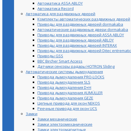
Автоматика ASSA ABLOY
Автоматика Record
Автоматика для раздвижных дверей
Комплекты автоматических раздвижных дверей
Приводы для раздвижных дверей dormakaba
Автоматические раздвижные двери dormakaba
Приводы для раздвижных дверей ASSA ABLOY
Приводы для раздвижных дверей ABLOY
Приводы для раздвижных дверей INTERAX
Приводы для раздвижных дверей Ditec entrematic
Приводы GSS
BBC Bircher Smart Access
Датчики сенсоры радары HOTRON Sliding
Автоматические системы дымоудаления
Привода дымоудаления PRO-LOCKS
Привода дымоудаления SLS
Привода дымоудаления D+H
Привода дымоудаления AUMÜLLER
Привода дымоудаления GEZE
Цепные привода для окон NEKOS
Реечные привода для окон UСS
Замки
Замки механические
Замки электромеханические
Замки электромагнитные