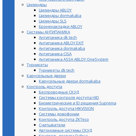
Цилиндры
Цилиндры ABLOY
Цилиндры dormakaba
Цилиндры SLS
Броненакладки ABLOY
Системы АНТИПАНИКА
Антипаника dk tech
Антипаника ABLOY EXIT
Антипаника dormakaba
Антипаника СISA
Антипаника ASSA ABLOY OneSystem
Турникеты
Турникеты dk tech
Карусельные двери
Карусельные двери dormakaba
Контроль доступа
Беспроводные СКУД
Системы контроля доступа HID
Биометрические и ID решения Suprema
Контроль доступа HIKVISION
Системы домофонии
Контроль доступа ZKTeco
Считыватели
Автономные системы СКУД
Контроль доступа Dahua