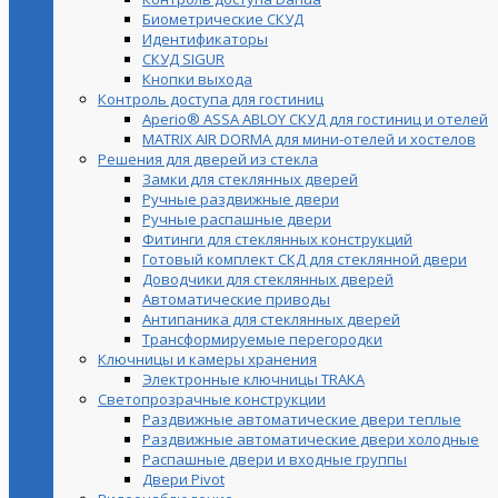
Биометрические СКУД
Идентификаторы
СКУД SIGUR
Кнопки выхода
Контроль доступа для гостиниц
Aperio® ASSA ABLOY СКУД для гостиниц и отелей
MATRIX AIR DORMA для мини-отелей и хостелов
Решения для дверей из стекла
Замки для стеклянных дверей
Ручные раздвижные двери
Ручные распашные двери
Фитинги для стеклянных конструкций
Готовый комплект СКД для стеклянной двери
Доводчики для стеклянных дверей
Автоматические приводы
Антипаника для стеклянных дверей
Трансформируемые перегородки
Ключницы и камеры хранения
Электронные ключницы TRAKA
Светопрозрачные конструкции
Раздвижные автоматические двери теплые
Раздвижные автоматические двери холодные
Распашные двери и входные группы
Двери Pivot