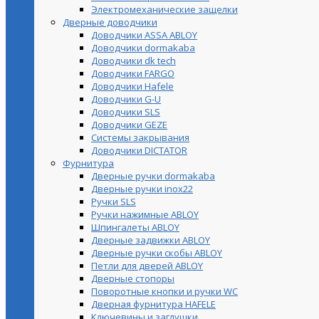
Электромеханические защелки
Дверные доводчики
Доводчики ASSA ABLOY
Доводчики dormakaba
Доводчики dk tech
Доводчики FARGO
Доводчики Hafele
Доводчики G-U
Доводчики SLS
Доводчики GEZE
Cистемы закрывания
Доводчики DICTATOR
Фурнитура
Дверные ручки dormakaba
Дверные ручки inox22
Ручки SLS
Ручки нажимные ABLOY
Шпингалеты ABLOY
Дверные задвижки ABLOY
Дверные ручки скобы ABLOY
Петли для дверей ABLOY
Дверные стопоры
Поворотные кнопки и ручки WC
Дверная фурнитура HAFELE
Ключевины и заглушки