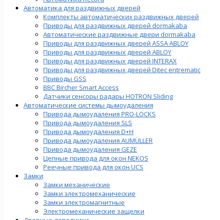
Автоматика для раздвижных дверей
Комплекты автоматических раздвижных дверей
Приводы для раздвижных дверей dormakaba
Автоматические раздвижные двери dormakaba
Приводы для раздвижных дверей ASSA ABLOY
Приводы для раздвижных дверей ABLOY
Приводы для раздвижных дверей INTERAX
Приводы для раздвижных дверей Ditec entrematic
Приводы GSS
BBC Bircher Smart Access
Датчики сенсоры радары HOTRON Sliding
Автоматические системы дымоудаления
Привода дымоудаления PRO-LOCKS
Привода дымоудаления SLS
Привода дымоудаления D+H
Привода дымоудаления AUMÜLLER
Привода дымоудаления GEZE
Цепные привода для окон NEKOS
Реечные привода для окон UСS
Замки
Замки механические
Замки электромеханические
Замки электромагнитные
Электромеханические защелки
Дверные доводчики