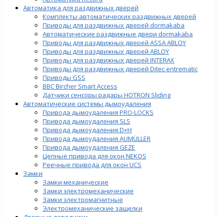
Автоматика для раздвижных дверей
Комплекты автоматических раздвижных дверей
Приводы для раздвижных дверей dormakaba
Автоматические раздвижные двери dormakaba
Приводы для раздвижных дверей ASSA ABLOY
Приводы для раздвижных дверей ABLOY
Приводы для раздвижных дверей INTERAX
Приводы для раздвижных дверей Ditec entrematic
Приводы GSS
BBC Bircher Smart Access
Датчики сенсоры радары HOTRON Sliding
Автоматические системы дымоудаления
Привода дымоудаления PRO-LOCKS
Привода дымоудаления SLS
Привода дымоудаления D+H
Привода дымоудаления AUMÜLLER
Привода дымоудаления GEZE
Цепные привода для окон NEKOS
Реечные привода для окон UСS
Замки
Замки механические
Замки электромеханические
Замки электромагнитные
Электромеханические защелки
Дверные доводчики