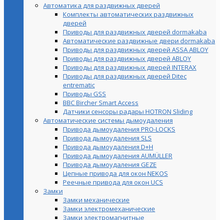
Автоматика для раздвижных дверей
Комплекты автоматических раздвижных
дверей
Приводы для раздвижных дверей dormakaba
Автоматические раздвижные двери dormakaba
Приводы для раздвижных дверей ASSA ABLOY
Приводы для раздвижных дверей ABLOY
Приводы для раздвижных дверей INTERAX
Приводы для раздвижных дверей Ditec
entrematic
Приводы GSS
BBC Bircher Smart Access
Датчики сенсоры радары HOTRON Sliding
Автоматические системы дымоудаления
Привода дымоудаления PRO-LOCKS
Привода дымоудаления SLS
Привода дымоудаления D+H
Привода дымоудаления AUMÜLLER
Привода дымоудаления GEZE
Цепные привода для окон NEKOS
Реечные привода для окон UСS
Замки
Замки механические
Замки электромеханические
Замки электромагнитные