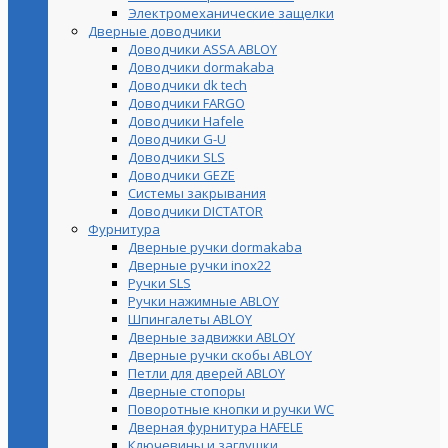
Электромеханические защелки
Дверные доводчики
Доводчики ASSA ABLOY
Доводчики dormakaba
Доводчики dk tech
Доводчики FARGO
Доводчики Hafele
Доводчики G-U
Доводчики SLS
Доводчики GEZE
Cистемы закрывания
Доводчики DICTATOR
Фурнитура
Дверные ручки dormakaba
Дверные ручки inox22
Ручки SLS
Ручки нажимные ABLOY
Шпингалеты ABLOY
Дверные задвижки ABLOY
Дверные ручки скобы ABLOY
Петли для дверей ABLOY
Дверные стопоры
Поворотные кнопки и ручки WC
Дверная фурнитура HAFELE
Ключевины и заглушки