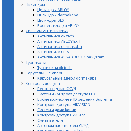
Цилиндры
Цилиндры ABLOY
Цилиндры dormakaba
Цилиндры SLS
Броненакладки ABLOY
Системы АНТИПАНИКА
Антипаника dk tech
Антипаника ABLOY EXIT
Антипаника dormakaba
Антипаника СISA
Антипаника ASSA ABLOY OneSystem
Турникеты
Турникеты dk tech
Карусельные двери
Карусельные двери dormakaba
Контроль доступа
Беспроводные СКУД
Системы контроля доступа HID
Биометрические и ID решения Suprema
Контроль доступа HIKVISION
Системы домофонии
Контроль доступа ZKTeco
Считыватели
Автономные системы СКУД
Контроль доступа Dahua