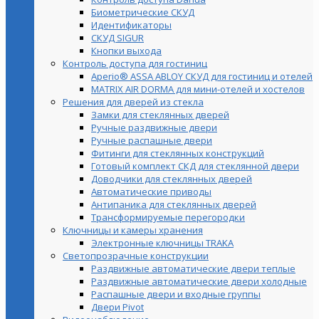
Биометрические СКУД
Идентификаторы
СКУД SIGUR
Кнопки выхода
Контроль доступа для гостиниц
Aperio® ASSA ABLOY СКУД для гостиниц и отелей
MATRIX AIR DORMA для мини-отелей и хостелов
Решения для дверей из стекла
Замки для стеклянных дверей
Ручные раздвижные двери
Ручные распашные двери
Фитинги для стеклянных конструкций
Готовый комплект СКД для стеклянной двери
Доводчики для стеклянных дверей
Автоматические приводы
Антипаника для стеклянных дверей
Трансформируемые перегородки
Ключницы и камеры хранения
Электронные ключницы TRAKA
Светопрозрачные конструкции
Раздвижные автоматические двери теплые
Раздвижные автоматические двери холодные
Распашные двери и входные группы
Двери Pivot