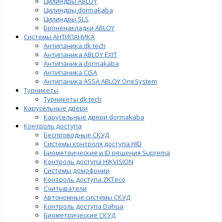
Цилиндры ABLOY
Цилиндры dormakaba
Цилиндры SLS
Броненакладки ABLOY
Системы АНТИПАНИКА
Антипаника dk tech
Антипаника ABLOY EXIT
Антипаника dormakaba
Антипаника СISA
Антипаника ASSA ABLOY OneSystem
Турникеты
Турникеты dk tech
Карусельные двери
Карусельные двери dormakaba
Контроль доступа
Беспроводные СКУД
Системы контроля доступа HID
Биометрические и ID решения Suprema
Контроль доступа HIKVISION
Системы домофонии
Контроль доступа ZKTeco
Считыватели
Автономные системы СКУД
Контроль доступа Dahua
Биометрические СКУД