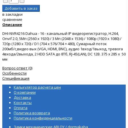
в закладки
сравнение
Описание
DHI-NVR4216 Dahua - 16 - канальный IP видеорегистратор, Н.264,
Onvif 2.0, 5Мп (2560 х 1920) / 3 Мп (2048 х 1536) / 1080p (1920 х 1080) /
720p (1280 х 720) / D1 (704 х 576/704 × 480), Сумарный поток
200мб/c,видео вых (VGA, HDMI, BNC), аудио 1вход/1выход, тревога
4входа/2выхода, 2 HDD SATA до 8Тб, RJ-45(LAN), DC 12В. 375 x 285 x 50
мм
Вопрос-ответ (0)
Особенности
Спецификация
Калькулятор расчета цен
О компании
Доставка
Контакты
Оплата
Политика возврата
Политика конфиденциальности
Замки механические ABLOY / dormakaba