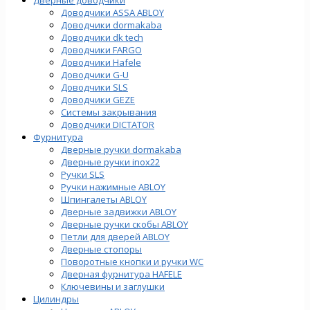
Доводчики ASSA ABLOY
Доводчики dormakaba
Доводчики dk tech
Доводчики FARGO
Доводчики Hafele
Доводчики G-U
Доводчики SLS
Доводчики GEZE
Cистемы закрывания
Доводчики DICTATOR
Фурнитура
Дверные ручки dormakaba
Дверные ручки inox22
Ручки SLS
Ручки нажимные ABLOY
Шпингалеты ABLOY
Дверные задвижки ABLOY
Дверные ручки скобы ABLOY
Петли для дверей ABLOY
Дверные стопоры
Поворотные кнопки и ручки WC
Дверная фурнитура HAFELE
Ключевины и заглушки
Цилиндры