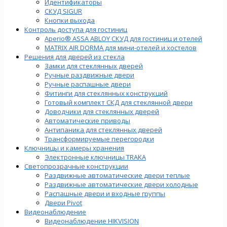
Идентификаторы
СКУД SIGUR
Кнопки выхода
Контроль доступа для гостиниц
Aperio® ASSA ABLOY СКУД для гостиниц и отелей
MATRIX AIR DORMA для мини-отелей и хостелов
Решения для дверей из стекла
Замки для стеклянных дверей
Ручные раздвижные двери
Ручные распашные двери
Фитинги для стеклянных конструкций
Готовый комплект СКД для стеклянной двери
Доводчики для стеклянных дверей
Автоматические приводы
Антипаника для стеклянных дверей
Трансформируемые перегородки
Ключницы и камеры хранения
Электронные ключницы TRAKA
Светопрозрачные конструкции
Раздвижные автоматические двери теплые
Раздвижные автоматические двери холодные
Распашные двери и входные группы
Двери Pivot
Видеонаблюдение
Видеонаблюдение HIKVISION