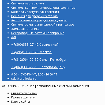
Система мастер ключ
Системы контроля и управления доступом
Контроль доступа для гостиниц
Решения для дверей из стекла
Автоматические раздвижные двери
Системы закрывания дверей при пожаре
Замки антипаника
Беспроводные системы запирания
А-Я
+7(800)333-27-42 бесплатный
+7(495)199-08-29 Москва
+7(812)564-50-95 Санкт-Петербург
+7(863)333-27-63 Ростов-на-Дону
9:00 - 17:00 ПН-ЧТ, 8:00 - 16:00 ПТ
sda@pro-locks.ru
ООО "ПРО-ЛОКС" Профессиональные системы запирания
Связаться с нами
Производители
Карта сайта