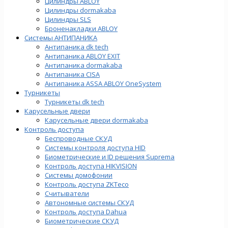
Цилиндры ABLOY
Цилиндры dormakaba
Цилиндры SLS
Броненакладки ABLOY
Системы АНТИПАНИКА
Антипаника dk tech
Антипаника ABLOY EXIT
Антипаника dormakaba
Антипаника СISA
Антипаника ASSA ABLOY OneSystem
Турникеты
Турникеты dk tech
Карусельные двери
Карусельные двери dormakaba
Контроль доступа
Беспроводные СКУД
Системы контроля доступа HID
Биометрические и ID решения Suprema
Контроль доступа HIKVISION
Системы домофонии
Контроль доступа ZKTeco
Считыватели
Автономные системы СКУД
Контроль доступа Dahua
Биометрические СКУД