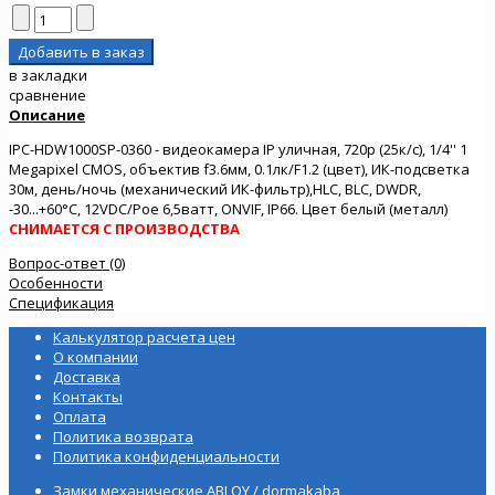
в закладки
сравнение
Описание
IPC-HDW1000SP-0360 - видеокамера IP уличная, 720p (25к/с), 1/4'' 1
Megapixel CMOS, объектив f3.6мм, 0.1лк/F1.2 (цвет), ИК-подсветка
30м, день/ночь (механический ИК-фильтр),HLC, BLC, DWDR,
-30...+60°C, 12VDC/Poe 6,5ватт, ONVIF, IP66. Цвет белый (металл)
СНИМАЕТСЯ С ПРОИЗВОДСТВА
Вопрос-ответ (0)
Особенности
Спецификация
Калькулятор расчета цен
О компании
Доставка
Контакты
Оплата
Политика возврата
Политика конфиденциальности
Замки механические ABLOY / dormakaba