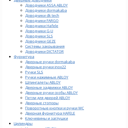
Доводчики ASSA ABLOY
Доводчики dormakaba
Доводчики dk tech
Доводчики FARGO
Доводчики Hafele
Доводчики G-U
Доводчики SLS
Доводчики GEZE
Cистемы закрывания
Доводчики DICTATOR
Фурнитура
Дверные ручки dormakaba
Дверные ручки inox22
Ручки SLS
Ручки нажимные ABLOY
Шпингалеты ABLOY
Дверные задвижки ABLOY
Дверные ручки скобы ABLOY
Петли для дверей ABLOY
Дверные стопоры
Поворотные кнопки и ручки WC
Дверная фурнитура HAFELE
Ключевины и заглушки
Цилиндры