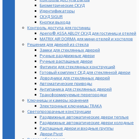
Биометрические СКУД
Идентификаторы
СКУД SIGUR
Кнопки выхода
Контроль доступа для гостиниц
Aperio® ASSA ABLOY СКУД для гостиниц и отелей
MATRIX AIR DORMA для мини-отелей и хостелов
Решения для дверей из стекла
Замки для стеклянных дверей
Ручные раздвижные двери
Ручные распашные двери
Фитинги для стеклянных конструкций
Готовый комплект СКД для стеклянной двери
Доводчики для стеклянных дверей
Автоматические приводы
Антипаника для стеклянных дверей
Трансформируемые перегородки
Ключницы и камеры хранения
Электронные ключницы TRAKA
Светопрозрачные конструкции
Раздвижные автоматические двери теплые
Раздвижные автоматические двери холодные
Распашные двери и входные группы
Двери Pivot