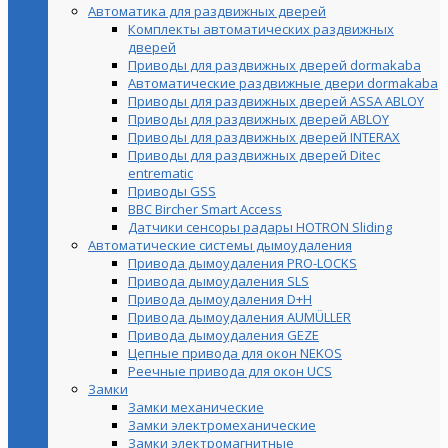
Автоматика для раздвижных дверей
Комплекты автоматических раздвижных
дверей
Приводы для раздвижных дверей dormakaba
Автоматические раздвижные двери dormakaba
Приводы для раздвижных дверей ASSA ABLOY
Приводы для раздвижных дверей ABLOY
Приводы для раздвижных дверей INTERAX
Приводы для раздвижных дверей Ditec
entrematic
Приводы GSS
BBC Bircher Smart Access
Датчики сенсоры радары HOTRON Sliding
Автоматические системы дымоудаления
Привода дымоудаления PRO-LOCKS
Привода дымоудаления SLS
Привода дымоудаления D+H
Привода дымоудаления AUMÜLLER
Привода дымоудаления GEZE
Цепные привода для окон NEKOS
Реечные привода для окон UСS
Замки
Замки механические
Замки электромеханические
Замки электромагнитные