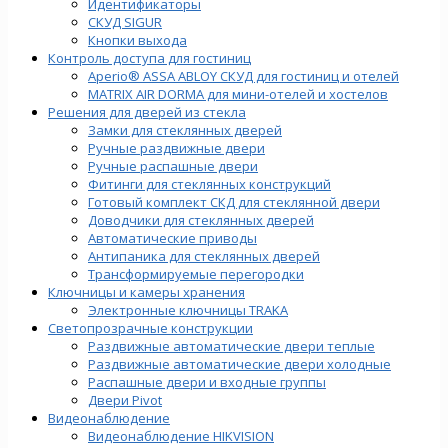
Идентификаторы
СКУД SIGUR
Кнопки выхода
Контроль доступа для гостиниц
Aperio® ASSA ABLOY СКУД для гостиниц и отелей
MATRIX AIR DORMA для мини-отелей и хостелов
Решения для дверей из стекла
Замки для стеклянных дверей
Ручные раздвижные двери
Ручные распашные двери
Фитинги для стеклянных конструкций
Готовый комплект СКД для стеклянной двери
Доводчики для стеклянных дверей
Автоматические приводы
Антипаника для стеклянных дверей
Трансформируемые перегородки
Ключницы и камеры хранения
Электронные ключницы TRAKA
Светопрозрачные конструкции
Раздвижные автоматические двери теплые
Раздвижные автоматические двери холодные
Распашные двери и входные группы
Двери Pivot
Видеонаблюдение
Видеонаблюдение HIKVISION