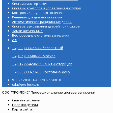
Система мастер ключ
Системы контроля и управления доступом
Контроль доступа для гостиниц
Решения для дверей из стекла
Автоматические раздвижные двери
Системы закрывания дверей при пожаре
Замки антипаника
Беспроводные системы запирания
А-Я
+7(800)333-27-42 бесплатный
+7(495)199-08-29 Москва
+7(812)564-50-95 Санкт-Петербург
+7(863)333-27-63 Ростов-на-Дону
9:00 - 17:00 ПН-ЧТ, 8:00 - 16:00 ПТ
sda@pro-locks.ru
ООО "ПРО-ЛОКС" Профессиональные системы запирания
Связаться с нами
Производители
Карта сайта