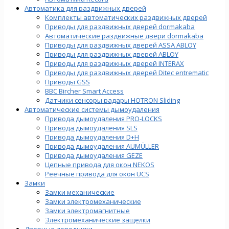
Автоматика для раздвижных дверей
Комплекты автоматических раздвижных дверей
Приводы для раздвижных дверей dormakaba
Автоматические раздвижные двери dormakaba
Приводы для раздвижных дверей ASSA ABLOY
Приводы для раздвижных дверей ABLOY
Приводы для раздвижных дверей INTERAX
Приводы для раздвижных дверей Ditec entrematic
Приводы GSS
BBC Bircher Smart Access
Датчики сенсоры радары HOTRON Sliding
Автоматические системы дымоудаления
Привода дымоудаления PRO-LOCKS
Привода дымоудаления SLS
Привода дымоудаления D+H
Привода дымоудаления AUMÜLLER
Привода дымоудаления GEZE
Цепные привода для окон NEKOS
Реечные привода для окон UСS
Замки
Замки механические
Замки электромеханические
Замки электромагнитные
Электромеханические защелки
Дверные доводчики