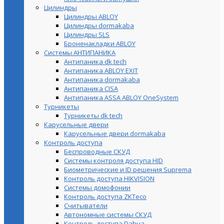
Цилиндры
Цилиндры ABLOY
Цилиндры dormakaba
Цилиндры SLS
Броненакладки ABLOY
Системы АНТИПАНИКА
Антипаника dk tech
Антипаника ABLOY EXIT
Антипаника dormakaba
Антипаника СISA
Антипаника ASSA ABLOY OneSystem
Турникеты
Турникеты dk tech
Карусельные двери
Карусельные двери dormakaba
Контроль доступа
Беспроводные СКУД
Системы контроля доступа HID
Биометрические и ID решения Suprema
Контроль доступа HIKVISION
Системы домофонии
Контроль доступа ZKTeco
Считыватели
Автономные системы СКУД
Контроль доступа Dahua