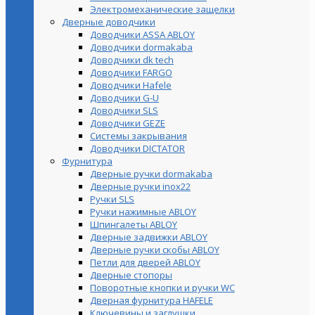
Электромеханические защелки
Дверные доводчики
Доводчики ASSA ABLOY
Доводчики dormakaba
Доводчики dk tech
Доводчики FARGO
Доводчики Hafele
Доводчики G-U
Доводчики SLS
Доводчики GEZE
Cистемы закрывания
Доводчики DICTATOR
Фурнитура
Дверные ручки dormakaba
Дверные ручки inox22
Ручки SLS
Ручки нажимные ABLOY
Шпингалеты ABLOY
Дверные задвижки ABLOY
Дверные ручки скобы ABLOY
Петли для дверей ABLOY
Дверные стопоры
Поворотные кнопки и ручки WC
Дверная фурнитура HAFELE
Ключевины и заглушки