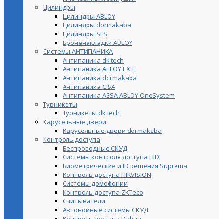
Цилиндры
Цилиндры ABLOY
Цилиндры dormakaba
Цилиндры SLS
Броненакладки ABLOY
Системы АНТИПАНИКА
Антипаника dk tech
Антипаника ABLOY EXIT
Антипаника dormakaba
Антипаника СISA
Антипаника ASSA ABLOY OneSystem
Турникеты
Турникеты dk tech
Карусельные двери
Карусельные двери dormakaba
Контроль доступа
Беспроводные СКУД
Системы контроля доступа HID
Биометрические и ID решения Suprema
Контроль доступа HIKVISION
Системы домофонии
Контроль доступа ZKTeco
Считыватели
Автономные системы СКУД
Контроль доступа Dahua