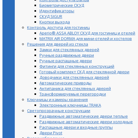
Биометрические СКУД
Идентификаторы
СКУД SIGUR
Кнопки выхода
Контроль доступа для гостиниц
Aperio® ASSA ABLOY СКУД для гостиниц и отелей
MATRIX AIR DORMA для мини-отелей и хостелов
Решения для дверей из стекла
Замки для стеклянных дверей
Ручные раздвижные двери
Ручные распашные двери
Фитинги для стеклянных конструкций
Готовый комплект СКД для стеклянной двери
Доводчики для стеклянных дверей
Автоматические приводы
Антипаника для стеклянных дверей
Трансформируемые перегородки
Ключницы и камеры хранения
Электронные ключницы TRAKA
Светопрозрачные конструкции
Раздвижные автоматические двери теплые
Раздвижные автоматические двери холодные
Распашные двери и входные группы
Двери Pivot