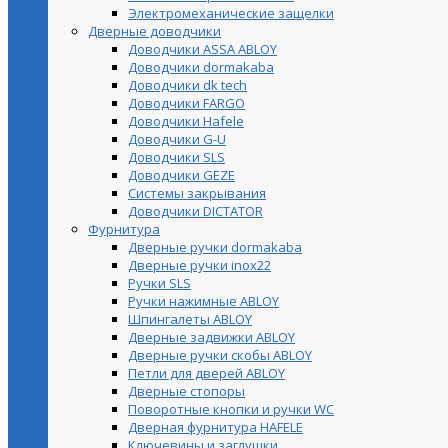
Электромеханические защелки
Дверные доводчики
Доводчики ASSA ABLOY
Доводчики dormakaba
Доводчики dk tech
Доводчики FARGO
Доводчики Hafele
Доводчики G-U
Доводчики SLS
Доводчики GEZE
Cистемы закрывания
Доводчики DICTATOR
Фурнитура
Дверные ручки dormakaba
Дверные ручки inox22
Ручки SLS
Ручки нажимные ABLOY
Шпингалеты ABLOY
Дверные задвижки ABLOY
Дверные ручки скобы ABLOY
Петли для дверей ABLOY
Дверные стопоры
Поворотные кнопки и ручки WC
Дверная фурнитура HAFELE
Ключевины и заглушки