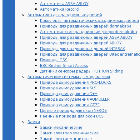
Автоматика ASSA ABLOY
Автоматика Record
Автоматика для раздвижных дверей
Комплекты автоматических раздвижных дверей
Приводы для раздвижных дверей dormakaba
Автоматические раздвижные двери dormakaba
Приводы для раздвижных дверей ASSA ABLOY
Приводы для раздвижных дверей ABLOY
Приводы для раздвижных дверей INTERAX
Приводы для раздвижных дверей Ditec entrematic
Приводы GSS
BBC Bircher Smart Access
Датчики сенсоры радары HOTRON Sliding
Автоматические системы дымоудаления
Привода дымоудаления PRO-LOCKS
Привода дымоудаления SLS
Привода дымоудаления D+H
Привода дымоудаления AUMÜLLER
Привода дымоудаления GEZE
Цепные привода для окон NEKOS
Реечные привода для окон UСS
Замки
Замки механические
Замки электромеханические
Замки электромагнитные