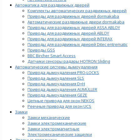
Автоматика для раздвижных дверей
Комплекты автоматических раздвижных дверей
Приводы для раздвижных дверей dormakaba
Автоматические раздвижные двери dormakaba
Приводы для раздвижных дверей ASSA ABLOY
Приводы для раздвижных дверей ABLOY
Приводы для раздвижных дверей INTERAX
Приводы для раздвижных дверей Ditec entrematic
Приводы GSS
BBC Bircher Smart Access
Датчики сенсоры радары HOTRON Sliding
Автоматические системы дымоудаления
Привода дымоудаления PRO-LOCKS
Привода дымоудаления SLS
Привода дымоудаления D+H
Привода дымоудаления AUMÜLLER
Привода дымоудаления GEZE
Цепные привода для окон NEKOS
Реечные привода для окон UСS
Замки
Замки механические
Замки электромеханические
Замки электромагнитные
Электромеханические защелки
Дверные доводчики