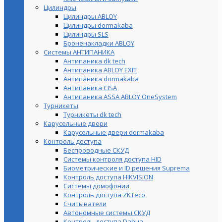
Цилиндры
Цилиндры ABLOY
Цилиндры dormakaba
Цилиндры SLS
Броненакладки ABLOY
Системы АНТИПАНИКА
Антипаника dk tech
Антипаника ABLOY EXIT
Антипаника dormakaba
Антипаника СISA
Антипаника ASSA ABLOY OneSystem
Турникеты
Турникеты dk tech
Карусельные двери
Карусельные двери dormakaba
Контроль доступа
Беспроводные СКУД
Системы контроля доступа HID
Биометрические и ID решения Suprema
Контроль доступа HIKVISION
Системы домофонии
Контроль доступа ZKTeco
Считыватели
Автономные системы СКУД
Контроль доступа Dahua