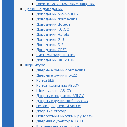
Электромеханические защелки
Дверные доводчики
Доводчики ASSA ABLOY
Доводчики dormakaba
Доводчики dk tech
Доводчики FARGO
Доводчики Hafele
Доводчики G-U
Доводчики SLS
Доводчики GEZE
Cистемы закрывания
Доводчики DICTATOR
Фурнитура
Дверные ручки dormakaba
Дверные ручки inox22
Ручки SLS
Ручки нажимные ABLOY
Шпингалеты ABLOY
Дверные задвижки ABLOY
Дверные ручки скобы ABLOY
Петли для дверей ABLOY
Дверные стопоры
Поворотные кнопки и ручки WC
Дверная фурнитура HAFELE
Ключевины и заглушки