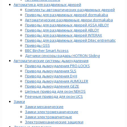
Автоматика для раздвижных дверей
Комплекты автоматических раздвижных дверей
Приводы для раздвижных дверей dormakaba
Автоматические раздвижные двери dormakaba
Приводы для раздвижных дверей ASSA ABLOY
Приводы для раздвижных дверей ABLOY
Приводы для раздвижных дверей INTERAX
Приводы для раздвижных дверей Ditec entrematic
Приводы GSS
BBC Bircher Smart Access
Датчики сенсоры радары HOTRON Sliding
Автоматические системы дымоудаления
Привода дымоудаления PRO-LOCKS
Привода дымоудаления SLS
Привода дымоудаления D+H
Привода дымоудаления AUMÜLLER
Привода дымоудаления GEZE
Цепные привода для окон NEKOS
Реечные привода для окон UСS
Замки
Замки механические
Замки электромеханические
Замки электромагнитные
Электромеханические защелки
Дверные доводчики