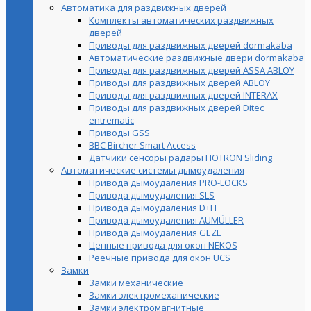
Автоматика для раздвижных дверей
Комплекты автоматических раздвижных
дверей
Приводы для раздвижных дверей dormakaba
Автоматические раздвижные двери dormakaba
Приводы для раздвижных дверей ASSA ABLOY
Приводы для раздвижных дверей ABLOY
Приводы для раздвижных дверей INTERAX
Приводы для раздвижных дверей Ditec
entrematic
Приводы GSS
BBC Bircher Smart Access
Датчики сенсоры радары HOTRON Sliding
Автоматические системы дымоудаления
Привода дымоудаления PRO-LOCKS
Привода дымоудаления SLS
Привода дымоудаления D+H
Привода дымоудаления AUMÜLLER
Привода дымоудаления GEZE
Цепные привода для окон NEKOS
Реечные привода для окон UСS
Замки
Замки механические
Замки электромеханические
Замки электромагнитные