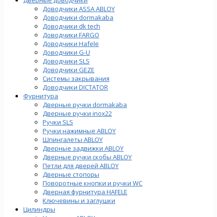
Доводчики ASSA ABLOY
Доводчики dormakaba
Доводчики dk tech
Доводчики FARGO
Доводчики Hafele
Доводчики G-U
Доводчики SLS
Доводчики GEZE
Cистемы закрывания
Доводчики DICTATOR
Фурнитура
Дверные ручки dormakaba
Дверные ручки inox22
Ручки SLS
Ручки нажимные ABLOY
Шпингалеты ABLOY
Дверные задвижки ABLOY
Дверные ручки скобы ABLOY
Петли для дверей ABLOY
Дверные стопоры
Поворотные кнопки и ручки WC
Дверная фурнитура HAFELE
Ключевины и заглушки
Цилиндры