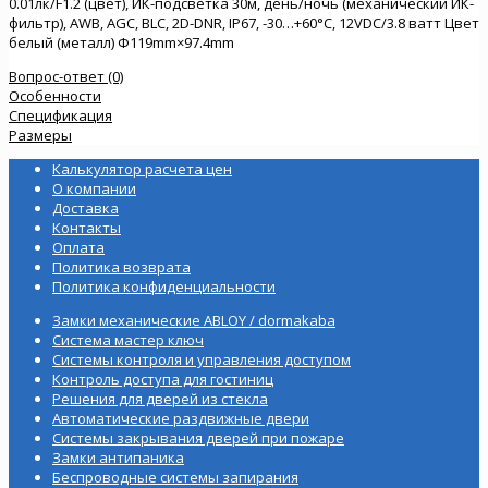
0.01лк/F1.2 (цвет), ИК-подсветка 30м, день/ночь (механический ИК-
фильтр), AWB, AGC, BLC, 2D-DNR, IP67, -30…+60°C, 12VDC/3.8 ватт Цвет
белый (металл) Φ119mm×97.4mm
Вопрос-ответ (0)
Особенности
Спецификация
Размеры
Калькулятор расчета цен
О компании
Доставка
Контакты
Оплата
Политика возврата
Политика конфиденциальности
Замки механические ABLOY / dormakaba
Система мастер ключ
Системы контроля и управления доступом
Контроль доступа для гостиниц
Решения для дверей из стекла
Автоматические раздвижные двери
Системы закрывания дверей при пожаре
Замки антипаника
Беспроводные системы запирания