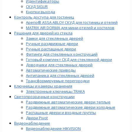
Идентификаторы
СКУД SIGUR
Кнопки выхода
Контроль доступа для гостиниц
Aperio® ASSA ABLOY СКУД для гостиниц и отелей
MATRIX AIR DORMA для мини-отелей и хостелов
Решения для дверей из стекла
Замки для стеклянных дверей
Ручные раздвижные двери
Ручные распашные двери
Фитинги для стеклянных конструкций
Готовый комплект СКД для стеклянной двери
Доводчики для стеклянных дверей
Автоматические приводы
Антипаника для стеклянных дверей
Трансформируемые перегородки
Ключницы и камеры хранения
Электронные ключницы TRAKA
Светопрозрачные конструкции
Раздвижные автоматические двери теплые
Раздвижные автоматические двери холодные
Распашные двери и входные группы
Двери Pivot
Видеонаблюдение
Видеонаблюдение HIKVISION