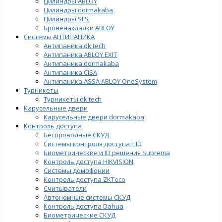
Цилиндры ABLOY
Цилиндры dormakaba
Цилиндры SLS
Броненакладки ABLOY
Системы АНТИПАНИКА
Антипаника dk tech
Антипаника ABLOY EXIT
Антипаника dormakaba
Антипаника СISA
Антипаника ASSA ABLOY OneSystem
Турникеты
Турникеты dk tech
Карусельные двери
Карусельные двери dormakaba
Контроль доступа
Беспроводные СКУД
Системы контроля доступа HID
Биометрические и ID решения Suprema
Контроль доступа HIKVISION
Системы домофонии
Контроль доступа ZKTeco
Считыватели
Автономные системы СКУД
Контроль доступа Dahua
Биометрические СКУД