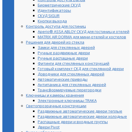
Биометрические СКУД
Идентификаторы
СКУД SIGUR
Кнопки выхода
Контроль доступа для гостиниц
Aperio® ASSA ABLOY СКУД для гостиниц и отелей
MATRIX AIR DORMA для мини-отелей и хостелов
Решения для дверей из стекла
Замки для стеклянных дверей
Ручные раздвижные двери
Ручные распашные двери
Фитинги для стеклянных конструкций
Готовый комплект СКД для стеклянной двери
Доводчики для стеклянных дверей
Автоматические приводы
Антипаника для стеклянных дверей
Трансформируемые перегородки
Ключницы и камеры хранения
Электронные ключницы TRAKA
Светопрозрачные конструкции
Раздвижные автоматические двери теплые
Раздвижные автоматические двери холодные
Распашные двери и входные группы
Двери Pivot