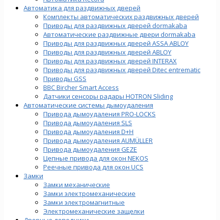
Автоматика для раздвижных дверей
Комплекты автоматических раздвижных дверей
Приводы для раздвижных дверей dormakaba
Автоматические раздвижные двери dormakaba
Приводы для раздвижных дверей ASSA ABLOY
Приводы для раздвижных дверей ABLOY
Приводы для раздвижных дверей INTERAX
Приводы для раздвижных дверей Ditec entrematic
Приводы GSS
BBC Bircher Smart Access
Датчики сенсоры радары HOTRON Sliding
Автоматические системы дымоудаления
Привода дымоудаления PRO-LOCKS
Привода дымоудаления SLS
Привода дымоудаления D+H
Привода дымоудаления AUMÜLLER
Привода дымоудаления GEZE
Цепные привода для окон NEKOS
Реечные привода для окон UСS
Замки
Замки механические
Замки электромеханические
Замки электромагнитные
Электромеханические защелки
Дверные доводчики