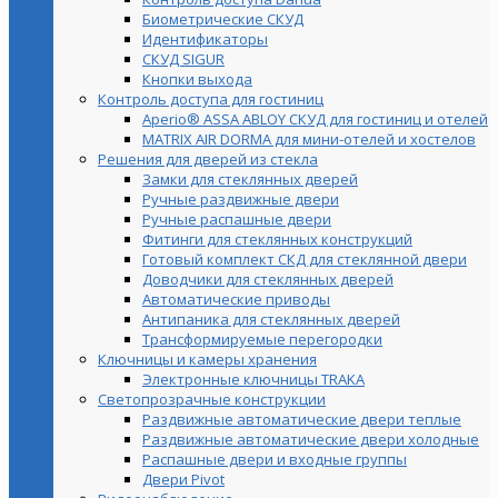
Биометрические СКУД
Идентификаторы
СКУД SIGUR
Кнопки выхода
Контроль доступа для гостиниц
Aperio® ASSA ABLOY СКУД для гостиниц и отелей
MATRIX AIR DORMA для мини-отелей и хостелов
Решения для дверей из стекла
Замки для стеклянных дверей
Ручные раздвижные двери
Ручные распашные двери
Фитинги для стеклянных конструкций
Готовый комплект СКД для стеклянной двери
Доводчики для стеклянных дверей
Автоматические приводы
Антипаника для стеклянных дверей
Трансформируемые перегородки
Ключницы и камеры хранения
Электронные ключницы TRAKA
Светопрозрачные конструкции
Раздвижные автоматические двери теплые
Раздвижные автоматические двери холодные
Распашные двери и входные группы
Двери Pivot