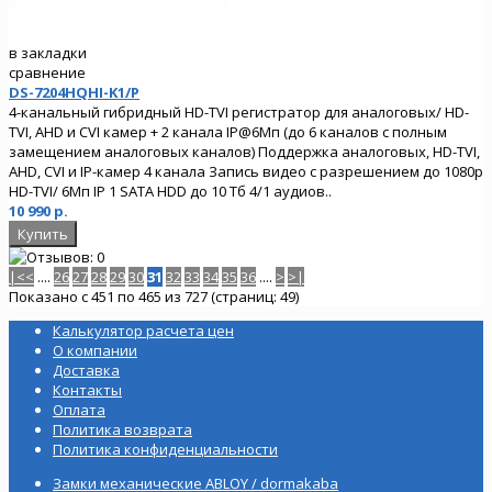
в закладки
сравнение
DS-7204HQHI-K1/P
4-канальный гибридный HD-TVI регистратор для аналоговых/ HD-
TVI, AHD и CVI камер + 2 канала IP@6Мп (до 6 каналов с полным
замещением аналоговых каналов) Поддержка аналоговых, HD-TVI,
AHD, CVI и IP-камер 4 канала Запись видео с разрешением до 1080p
HD-TVI/ 6Мп IP 1 SATA HDD до 10 Тб 4/1 аудиов..
10 990 р.
|<
<
....
26
27
28
29
30
31
32
33
34
35
36
....
>
>|
Показано с 451 по 465 из 727 (страниц: 49)
Калькулятор расчета цен
О компании
Доставка
Контакты
Оплата
Политика возврата
Политика конфиденциальности
Замки механические ABLOY / dormakaba