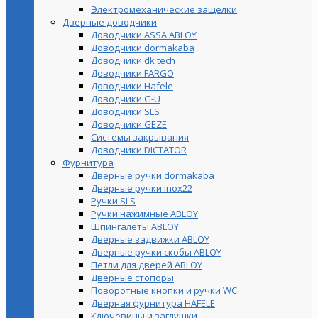
Электромеханические защелки
Дверные доводчики
Доводчики ASSA ABLOY
Доводчики dormakaba
Доводчики dk tech
Доводчики FARGO
Доводчики Hafele
Доводчики G-U
Доводчики SLS
Доводчики GEZE
Cистемы закрывания
Доводчики DICTATOR
Фурнитура
Дверные ручки dormakaba
Дверные ручки inox22
Ручки SLS
Ручки нажимные ABLOY
Шпингалеты ABLOY
Дверные задвижки ABLOY
Дверные ручки скобы ABLOY
Петли для дверей ABLOY
Дверные стопоры
Поворотные кнопки и ручки WC
Дверная фурнитура HAFELE
Ключевины и заглушки