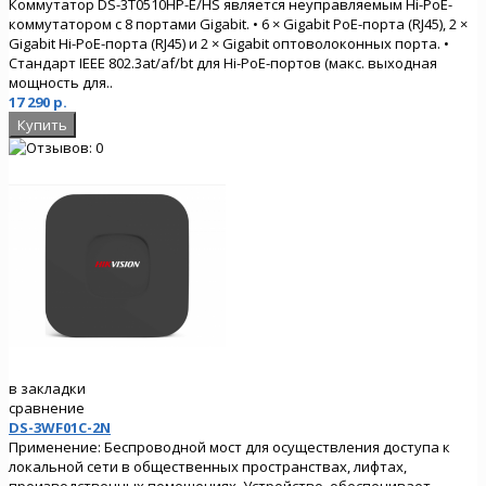
Коммутатор DS-3T0510HP-E/HS является неуправляемым Hi-PoE-
коммутатором с 8 портами Gigabit. • 6 × Gigabit PoE-порта (RJ45), 2 ×
Gigabit Hi-PoE-порта (RJ45) и 2 × Gigabit оптоволоконных порта. •
Стандарт IEEE 802.3at/af/bt для Hi-PoE-портов (макс. выходная
мощность для..
17 290 р.
в закладки
сравнение
DS-3WF01C-2N
Применение: Беспроводной мост для осуществления доступа к
локальной сети в общественных пространствах, лифтах,
производственных помещениях. Устройство обеспечивает