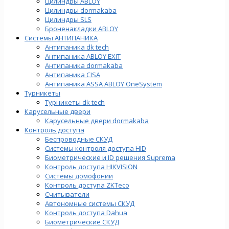
Цилиндры ABLOY
Цилиндры dormakaba
Цилиндры SLS
Броненакладки ABLOY
Системы АНТИПАНИКА
Антипаника dk tech
Антипаника ABLOY EXIT
Антипаника dormakaba
Антипаника СISA
Антипаника ASSA ABLOY OneSystem
Турникеты
Турникеты dk tech
Карусельные двери
Карусельные двери dormakaba
Контроль доступа
Беспроводные СКУД
Системы контроля доступа HID
Биометрические и ID решения Suprema
Контроль доступа HIKVISION
Системы домофонии
Контроль доступа ZKTeco
Считыватели
Автономные системы СКУД
Контроль доступа Dahua
Биометрические СКУД