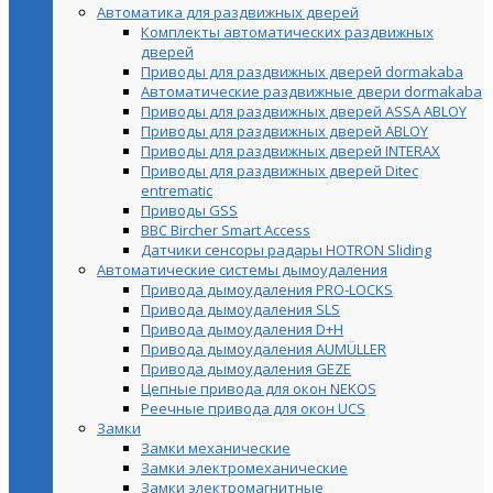
Автоматика для раздвижных дверей
Комплекты автоматических раздвижных
дверей
Приводы для раздвижных дверей dormakaba
Автоматические раздвижные двери dormakaba
Приводы для раздвижных дверей ASSA ABLOY
Приводы для раздвижных дверей ABLOY
Приводы для раздвижных дверей INTERAX
Приводы для раздвижных дверей Ditec
entrematic
Приводы GSS
BBC Bircher Smart Access
Датчики сенсоры радары HOTRON Sliding
Автоматические системы дымоудаления
Привода дымоудаления PRO-LOCKS
Привода дымоудаления SLS
Привода дымоудаления D+H
Привода дымоудаления AUMÜLLER
Привода дымоудаления GEZE
Цепные привода для окон NEKOS
Реечные привода для окон UСS
Замки
Замки механические
Замки электромеханические
Замки электромагнитные