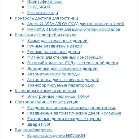
Идентификаторы
СКУД SIGUR
Кнопки выхода
Контроль доступа для гостиниц
Aperio® ASSA ABLOY СКУД для гостиниц и отелей
MATRIX AIR DORMA для мини-отелей и хостелов
Решения для дверей из стекла
Замки для стеклянных дверей
Ручные раздвижные двери
Ручные распашные двери
Фитинги для стеклянных конструкций
Готовый комплект СКД для стеклянной двери
Доводчики для стеклянных дверей
Автоматические приводы
Антипаника для стеклянных дверей
Трансформируемые перегородки
Ключницы и камеры хранения
Электронные ключницы TRAKA
Светопрозрачные конструкции
Раздвижные автоматические двери теплые
Раздвижные автоматические двери холодные
Распашные двери и входные группы
Двери Pivot
Видеонаблюдение
Видеонаблюдение HIKVISION