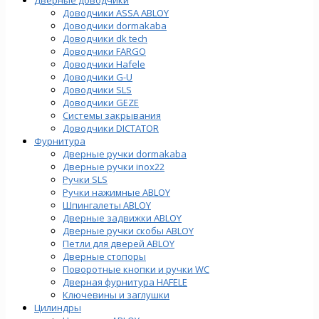
Доводчики ASSA ABLOY
Доводчики dormakaba
Доводчики dk tech
Доводчики FARGO
Доводчики Hafele
Доводчики G-U
Доводчики SLS
Доводчики GEZE
Cистемы закрывания
Доводчики DICTATOR
Фурнитура
Дверные ручки dormakaba
Дверные ручки inox22
Ручки SLS
Ручки нажимные ABLOY
Шпингалеты ABLOY
Дверные задвижки ABLOY
Дверные ручки скобы ABLOY
Петли для дверей ABLOY
Дверные стопоры
Поворотные кнопки и ручки WC
Дверная фурнитура HAFELE
Ключевины и заглушки
Цилиндры