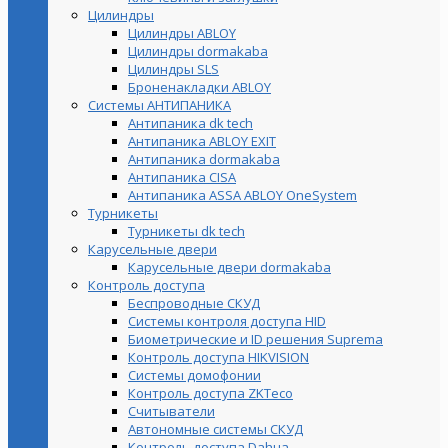
Цилиндры
Цилиндры ABLOY
Цилиндры dormakaba
Цилиндры SLS
Броненакладки ABLOY
Системы АНТИПАНИКА
Антипаника dk tech
Антипаника ABLOY EXIT
Антипаника dormakaba
Антипаника СISA
Антипаника ASSA ABLOY OneSystem
Турникеты
Турникеты dk tech
Карусельные двери
Карусельные двери dormakaba
Контроль доступа
Беспроводные СКУД
Системы контроля доступа HID
Биометрические и ID решения Suprema
Контроль доступа HIKVISION
Системы домофонии
Контроль доступа ZKTeco
Считыватели
Автономные системы СКУД
Контроль доступа Dahua