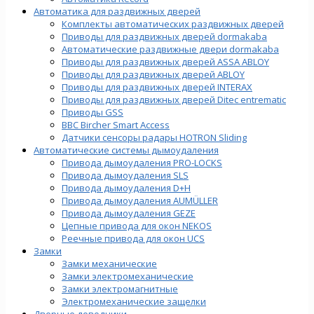
Автоматика для раздвижных дверей
Комплекты автоматических раздвижных дверей
Приводы для раздвижных дверей dormakaba
Автоматические раздвижные двери dormakaba
Приводы для раздвижных дверей ASSA ABLOY
Приводы для раздвижных дверей ABLOY
Приводы для раздвижных дверей INTERAX
Приводы для раздвижных дверей Ditec entrematic
Приводы GSS
BBC Bircher Smart Access
Датчики сенсоры радары HOTRON Sliding
Автоматические системы дымоудаления
Привода дымоудаления PRO-LOCKS
Привода дымоудаления SLS
Привода дымоудаления D+H
Привода дымоудаления AUMÜLLER
Привода дымоудаления GEZE
Цепные привода для окон NEKOS
Реечные привода для окон UСS
Замки
Замки механические
Замки электромеханические
Замки электромагнитные
Электромеханические защелки
Дверные доводчики