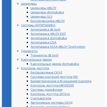
Цилиндры
Цилиндры ABLOY
Цилиндры dormakaba
Цилиндры SLS
Броненакладки ABLOY
Системы АНТИПАНИКА
Антипаника dk tech
Антипаника ABLOY EXIT
Антипаника dormakaba
Антипаника СISA
Антипаника ASSA ABLOY OneSystem
Турникеты
Турникеты dk tech
Карусельные двери
Карусельные двери dormakaba
Контроль доступа
Беспроводные СКУД
Системы контроля доступа HID
Биометрические и ID решения Suprema
Контроль доступа HIKVISION
Системы домофонии
Контроль доступа ZKTeco
Считыватели
Автономные системы СКУД
Контроль доступа Dahua