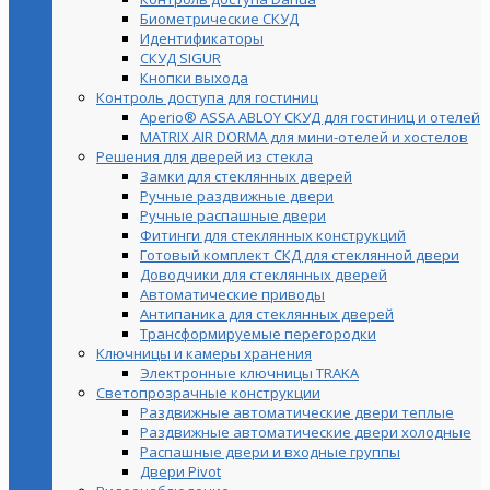
Биометрические СКУД
Идентификаторы
СКУД SIGUR
Кнопки выхода
Контроль доступа для гостиниц
Aperio® ASSA ABLOY СКУД для гостиниц и отелей
MATRIX AIR DORMA для мини-отелей и хостелов
Решения для дверей из стекла
Замки для стеклянных дверей
Ручные раздвижные двери
Ручные распашные двери
Фитинги для стеклянных конструкций
Готовый комплект СКД для стеклянной двери
Доводчики для стеклянных дверей
Автоматические приводы
Антипаника для стеклянных дверей
Трансформируемые перегородки
Ключницы и камеры хранения
Электронные ключницы TRAKA
Светопрозрачные конструкции
Раздвижные автоматические двери теплые
Раздвижные автоматические двери холодные
Распашные двери и входные группы
Двери Pivot