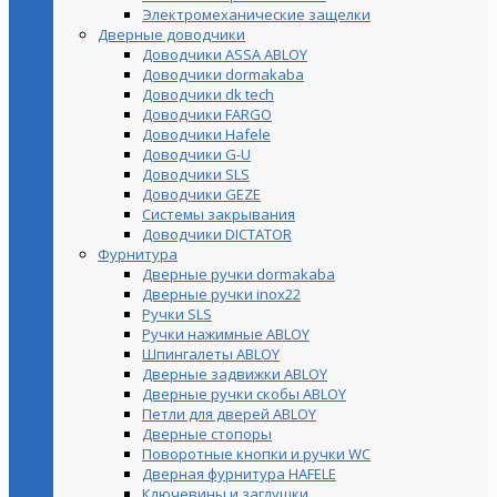
Электромеханические защелки
Дверные доводчики
Доводчики ASSA ABLOY
Доводчики dormakaba
Доводчики dk tech
Доводчики FARGO
Доводчики Hafele
Доводчики G-U
Доводчики SLS
Доводчики GEZE
Cистемы закрывания
Доводчики DICTATOR
Фурнитура
Дверные ручки dormakaba
Дверные ручки inox22
Ручки SLS
Ручки нажимные ABLOY
Шпингалеты ABLOY
Дверные задвижки ABLOY
Дверные ручки скобы ABLOY
Петли для дверей ABLOY
Дверные стопоры
Поворотные кнопки и ручки WC
Дверная фурнитура HAFELE
Ключевины и заглушки