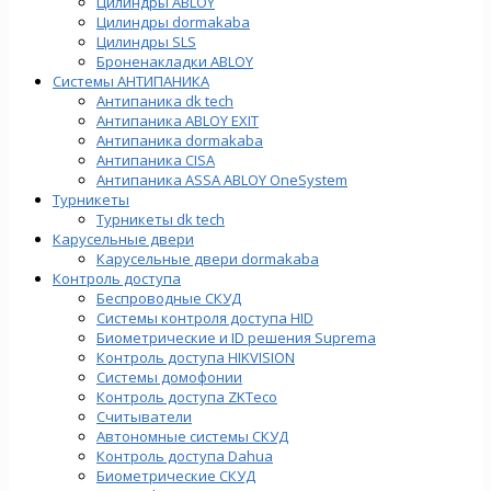
Цилиндры ABLOY
Цилиндры dormakaba
Цилиндры SLS
Броненакладки ABLOY
Системы АНТИПАНИКА
Антипаника dk tech
Антипаника ABLOY EXIT
Антипаника dormakaba
Антипаника СISA
Антипаника ASSA ABLOY OneSystem
Турникеты
Турникеты dk tech
Карусельные двери
Карусельные двери dormakaba
Контроль доступа
Беспроводные СКУД
Системы контроля доступа HID
Биометрические и ID решения Suprema
Контроль доступа HIKVISION
Системы домофонии
Контроль доступа ZKTeco
Считыватели
Автономные системы СКУД
Контроль доступа Dahua
Биометрические СКУД