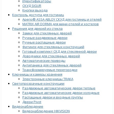
Идентификаторы
СКУД SIGUR
Кнопки выхода
Контроль доступа для гостиниц
Aperio® ASSA ABLOY СКУД для гостиниц и отелей
MATRIX AIR DORMA для мини-отелей и хостелов
Решения для дверей из стекла
Замки для стеклянных дверей
Ручные раздвижные двери
Ручные распашные двери
Фитинги для стеклянных конструкций
Готовый комплект СКД для стеклянной двери
Доводчики для стеклянных дверей
Автоматические приводы
Антипаника для стеклянных дверей
Трансформируемые перегородки
Ключницы и камеры хранения
Электронные ключницы TRAKA
Светопрозрачные конструкции
Раздвижные автоматические двери теплые
Раздвижные автоматические двери холодные
Распашные двери и входные группы
Двери Pivot
Видеонаблюдение
Видеонаблюдение HIKVISION