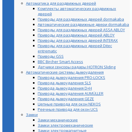
Автоматика для раздвижных дверей
Комплекты автоматических раздвижных
дверей
Приводы для раздвижных дверей dormakaba
Автоматические раздвижные двери dormakaba
Приводы для раздвижных дверей ASSA ABLOY
Приводы для раздвижных дверей ABLOY
Приводы для раздвижных дверей INTERAX
Приводы для раздвижных дверей Ditec
entrematic
Приводы GSS
BBC Bircher Smart Access
Датчики сенсоры радары HOTRON Sliding
Автоматические системы дымоудаления
Привода дымоудаления PRO-LOCKS
Привода дымоудаления SLS
Привода дымоудаления D+H
Привода дымоудаления AUMÜLLER
Привода дымоудаления GEZE
Цепные привода для окон NEKOS
Реечные привода для окон UСS
Замки
Замки механические
Замки электромеханические
Замки электромагнитные