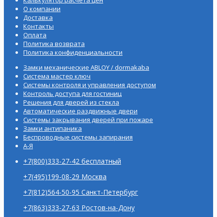
О компании
Доставка
Контакты
Оплата
Политика возврата
Политика конфиденциальности
Замки механические ABLOY / dormakaba
Система мастер ключ
Системы контроля и управления доступом
Контроль доступа для гостиниц
Решения для дверей из стекла
Автоматические раздвижные двери
Системы закрывания дверей при пожаре
Замки антипаника
Беспроводные системы запирания
А-Я
+7(800)333-27-42 бесплатный
+7(495)199-08-29 Москва
+7(812)564-50-95 Санкт-Петербург
+7(863)333-27-63 Ростов-на-Дону