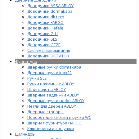
Доводчики ASSA ABLOY
Доводчики dormakaba
Доводчики dk tech
Доводчики FARGO
Доводчики Hafele
Доводчики G-U
Доводчики SLS
Доводчики GEZE
Cистемы закрывания
Доводчики DICTATOR
Фурнитура
Дверные ручки dormakaba
Дверные ручки inox22
Ручки SLS
Ручки нажимные ABLOY
Шпингалеты ABLOY
Дверные задвижки ABLOY
Дверные ручки скобы ABLOY
Петли для дверей ABLOY
Дверные стопоры
Поворотные кнопки и ручки WC
Дверная фурнитура HAFELE
Ключевины и заглушки
Цилиндры