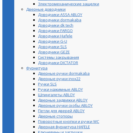
Электромеханические защелки
Дверные доводчики
Доводчики ASSA ABLOY
Доводчики dormakaba
Доводчики dk tech
Доводчики FARGO
Доводчики Hafele
Доводчики G-U
Доводчики SLS
Доводчики GEZE
Cистемы закрывания
Доводчики DICTATOR
Фурнитура
Дверные ручки dormakaba
Дверные ручки inox22
Ручки SLS
Ручки нажимные ABLOY
Шпингалеты ABLOY
Дверные задвижки ABLOY
Дверные ручки скобы ABLOY
Петли для дверей ABLOY
Дверные стопоры
Поворотные кнопки и ручки WC
Дверная фурнитура HAFELE
Ключевины и заглушки