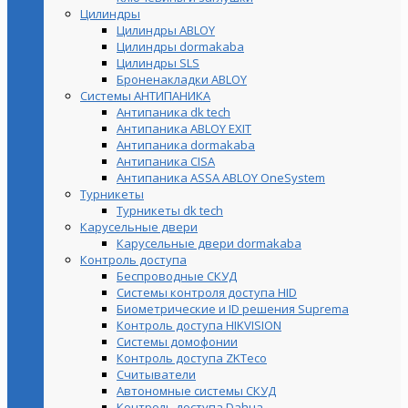
Цилиндры
Цилиндры ABLOY
Цилиндры dormakaba
Цилиндры SLS
Броненакладки ABLOY
Системы АНТИПАНИКА
Антипаника dk tech
Антипаника ABLOY EXIT
Антипаника dormakaba
Антипаника СISA
Антипаника ASSA ABLOY OneSystem
Турникеты
Турникеты dk tech
Карусельные двери
Карусельные двери dormakaba
Контроль доступа
Беспроводные СКУД
Системы контроля доступа HID
Биометрические и ID решения Suprema
Контроль доступа HIKVISION
Системы домофонии
Контроль доступа ZKTeco
Считыватели
Автономные системы СКУД
Контроль доступа Dahua