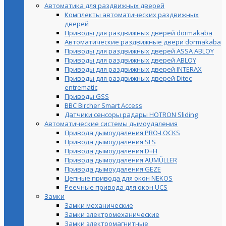
Автоматика для раздвижных дверей
Комплекты автоматических раздвижных
дверей
Приводы для раздвижных дверей dormakaba
Автоматические раздвижные двери dormakaba
Приводы для раздвижных дверей ASSA ABLOY
Приводы для раздвижных дверей ABLOY
Приводы для раздвижных дверей INTERAX
Приводы для раздвижных дверей Ditec
entrematic
Приводы GSS
BBC Bircher Smart Access
Датчики сенсоры радары HOTRON Sliding
Автоматические системы дымоудаления
Привода дымоудаления PRO-LOCKS
Привода дымоудаления SLS
Привода дымоудаления D+H
Привода дымоудаления AUMÜLLER
Привода дымоудаления GEZE
Цепные привода для окон NEKOS
Реечные привода для окон UСS
Замки
Замки механические
Замки электромеханические
Замки электромагнитные