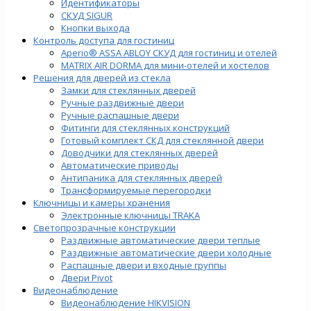
Идентификаторы
СКУД SIGUR
Кнопки выхода
Контроль доступа для гостиниц
Aperio® ASSA ABLOY СКУД для гостиниц и отелей
MATRIX AIR DORMA для мини-отелей и хостелов
Решения для дверей из стекла
Замки для стеклянных дверей
Ручные раздвижные двери
Ручные распашные двери
Фитинги для стеклянных конструкций
Готовый комплект СКД для стеклянной двери
Доводчики для стеклянных дверей
Автоматические приводы
Антипаника для стеклянных дверей
Трансформируемые перегородки
Ключницы и камеры хранения
Электронные ключницы TRAKA
Светопрозрачные конструкции
Раздвижные автоматические двери теплые
Раздвижные автоматические двери холодные
Распашные двери и входные группы
Двери Pivot
Видеонаблюдение
Видеонаблюдение HIKVISION