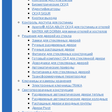
Биометрические СКУД
Идентификаторы
СКУД SIGUR
Кнопки выхода
Контроль доступа для гостиниц
Aperio® ASSA ABLOY СКУД для гостиниц и отелей
MATRIX AIR DORMA для мини-отелей и хостелов
Решения для дверей из стекла
Замки для стеклянных дверей
Ручные раздвижные двери
Ручные распашные двери
Фитинги для стеклянных конструкций
Готовый комплект СКД для стеклянной двери
Доводчики для стеклянных дверей
Автоматические приводы
Антипаника для стеклянных дверей
Трансформируемые перегородки
Ключницы и камеры хранения
Электронные ключницы TRAKA
Светопрозрачные конструкции
Раздвижные автоматические двери теплые
Раздвижные автоматические двери холодные
Распашные двери и входные группы
Двери Pivot