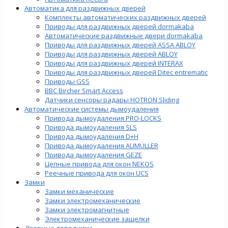
Автоматика для раздвижных дверей
Комплекты автоматических раздвижных дверей
Приводы для раздвижных дверей dormakaba
Автоматические раздвижные двери dormakaba
Приводы для раздвижных дверей ASSA ABLOY
Приводы для раздвижных дверей ABLOY
Приводы для раздвижных дверей INTERAX
Приводы для раздвижных дверей Ditec entrematic
Приводы GSS
BBC Bircher Smart Access
Датчики сенсоры радары HOTRON Sliding
Автоматические системы дымоудаления
Привода дымоудаления PRO-LOCKS
Привода дымоудаления SLS
Привода дымоудаления D+H
Привода дымоудаления AUMÜLLER
Привода дымоудаления GEZE
Цепные привода для окон NEKOS
Реечные привода для окон UСS
Замки
Замки механические
Замки электромеханические
Замки электромагнитные
Электромеханические защелки
Дверные доводчики