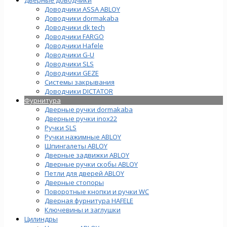
Доводчики ASSA ABLOY
Доводчики dormakaba
Доводчики dk tech
Доводчики FARGO
Доводчики Hafele
Доводчики G-U
Доводчики SLS
Доводчики GEZE
Cистемы закрывания
Доводчики DICTATOR
Фурнитура
Дверные ручки dormakaba
Дверные ручки inox22
Ручки SLS
Ручки нажимные ABLOY
Шпингалеты ABLOY
Дверные задвижки ABLOY
Дверные ручки скобы ABLOY
Петли для дверей ABLOY
Дверные стопоры
Поворотные кнопки и ручки WC
Дверная фурнитура HAFELE
Ключевины и заглушки
Цилиндры