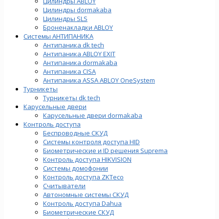
Цилиндры ABLOY
Цилиндры dormakaba
Цилиндры SLS
Броненакладки ABLOY
Системы АНТИПАНИКА
Антипаника dk tech
Антипаника ABLOY EXIT
Антипаника dormakaba
Антипаника СISA
Антипаника ASSA ABLOY OneSystem
Турникеты
Турникеты dk tech
Карусельные двери
Карусельные двери dormakaba
Контроль доступа
Беспроводные СКУД
Системы контроля доступа HID
Биометрические и ID решения Suprema
Контроль доступа HIKVISION
Системы домофонии
Контроль доступа ZKTeco
Считыватели
Автономные системы СКУД
Контроль доступа Dahua
Биометрические СКУД