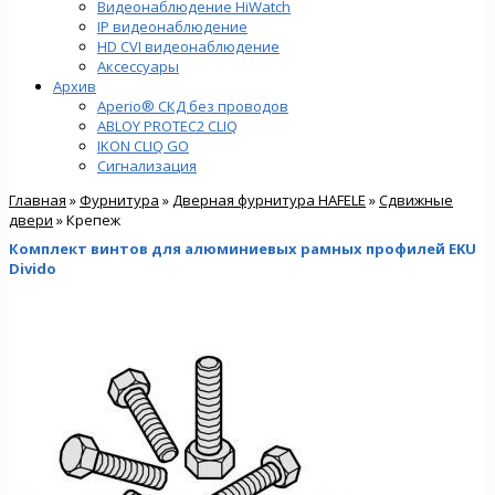
Видеонаблюдение HiWatch
IP видеонаблюдение
HD CVI видеонаблюдение
Аксессуары
Архив
Aperio® СКД без проводов
ABLOY PROTEC2 CLIQ
IKON CLIQ GO
Сигнализация
Главная
»
Фурнитура
»
Дверная фурнитура HAFELE
»
Сдвижные
двери
» Крепеж
Комплект винтов для алюминиевых рамных профилей EKU
Divido