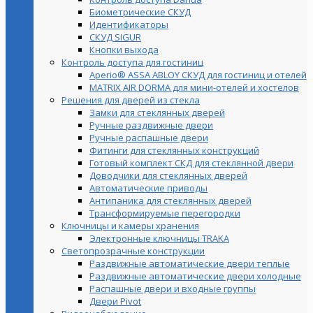
Биометрические СКУД
Идентификаторы
СКУД SIGUR
Кнопки выхода
Контроль доступа для гостиниц
Aperio® ASSA ABLOY СКУД для гостиниц и отелей
MATRIX AIR DORMA для мини-отелей и хостелов
Решения для дверей из стекла
Замки для стеклянных дверей
Ручные раздвижные двери
Ручные распашные двери
Фитинги для стеклянных конструкций
Готовый комплект СКД для стеклянной двери
Доводчики для стеклянных дверей
Автоматические приводы
Антипаника для стеклянных дверей
Трансформируемые перегородки
Ключницы и камеры хранения
Электронные ключницы TRAKA
Светопрозрачные конструкции
Раздвижные автоматические двери теплые
Раздвижные автоматические двери холодные
Распашные двери и входные группы
Двери Pivot