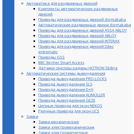
Автоматика для раздвижных дверей
Комплекты автоматических раздвижных
дверей
Приводы для раздвижных дверей dormakaba
Автоматические раздвижные двери dormakaba
Приводы для раздвижных дверей ASSA ABLOY
Приводы для раздвижных дверей ABLOY
Приводы для раздвижных дверей INTERAX
Приводы для раздвижных дверей Ditec
entrematic
Приводы GSS
BBC Bircher Smart Access
Датчики сенсоры радары HOTRON Sliding
Автоматические системы дымоудаления
Привода дымоудаления PRO-LOCKS
Привода дымоудаления SLS
Привода дымоудаления D+H
Привода дымоудаления AUMÜLLER
Привода дымоудаления GEZE
Цепные привода для окон NEKOS
Реечные привода для окон UСS
Замки
Замки механические
Замки электромеханические
Замки электромагнитные