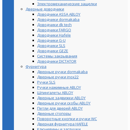
Электромеханические защелки
Дверные доводчики
Доводчики ASSA ABLOY
Доводчики dormakaba
Доводчики dk tech
Доводчики FARGO
Доводчики Hafele
Доводчики G-U
Доводчики SLS
Доводчики GEZE
Cистемы закрывания
Доводчики DICTATOR
Фурнитура
Дверные ручки dormakaba
Дверные ручки inox22
Ручки SLS
Ручки нажимные ABLOY
Шпингалеты ABLOY
Дверные задвижки ABLOY
Дверные ручки скобы ABLOY
Петли для дверей ABLOY
Дверные стопоры
Поворотные кнопки и ручки WC
Дверная фурнитура HAFELE
Ключевины и заглушки