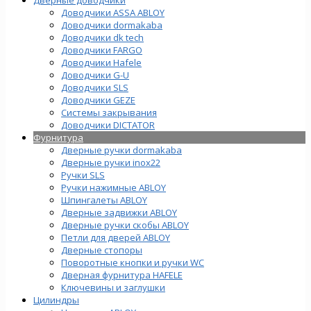
Доводчики ASSA ABLOY
Доводчики dormakaba
Доводчики dk tech
Доводчики FARGO
Доводчики Hafele
Доводчики G-U
Доводчики SLS
Доводчики GEZE
Cистемы закрывания
Доводчики DICTATOR
Фурнитура
Дверные ручки dormakaba
Дверные ручки inox22
Ручки SLS
Ручки нажимные ABLOY
Шпингалеты ABLOY
Дверные задвижки ABLOY
Дверные ручки скобы ABLOY
Петли для дверей ABLOY
Дверные стопоры
Поворотные кнопки и ручки WC
Дверная фурнитура HAFELE
Ключевины и заглушки
Цилиндры