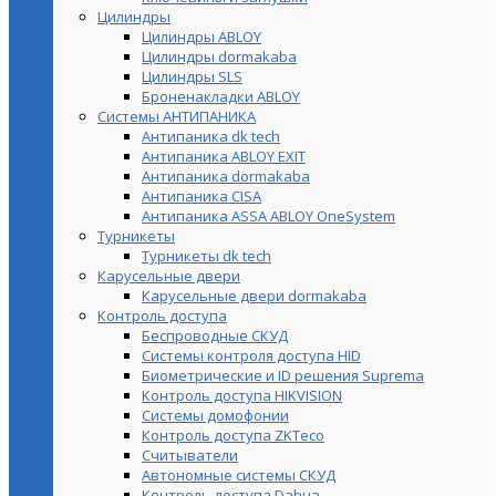
Цилиндры
Цилиндры ABLOY
Цилиндры dormakaba
Цилиндры SLS
Броненакладки ABLOY
Системы АНТИПАНИКА
Антипаника dk tech
Антипаника ABLOY EXIT
Антипаника dormakaba
Антипаника СISA
Антипаника ASSA ABLOY OneSystem
Турникеты
Турникеты dk tech
Карусельные двери
Карусельные двери dormakaba
Контроль доступа
Беспроводные СКУД
Системы контроля доступа HID
Биометрические и ID решения Suprema
Контроль доступа HIKVISION
Системы домофонии
Контроль доступа ZKTeco
Считыватели
Автономные системы СКУД
Контроль доступа Dahua