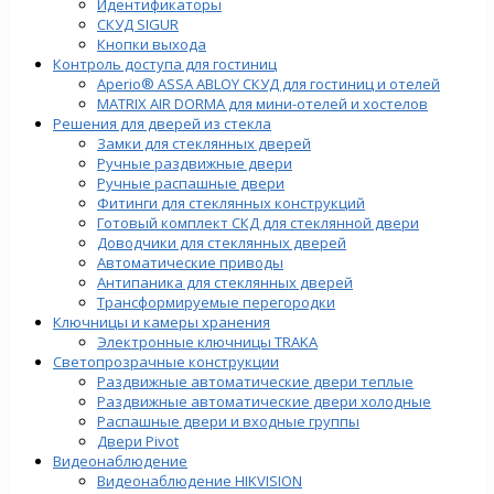
Идентификаторы
СКУД SIGUR
Кнопки выхода
Контроль доступа для гостиниц
Aperio® ASSA ABLOY СКУД для гостиниц и отелей
MATRIX AIR DORMA для мини-отелей и хостелов
Решения для дверей из стекла
Замки для стеклянных дверей
Ручные раздвижные двери
Ручные распашные двери
Фитинги для стеклянных конструкций
Готовый комплект СКД для стеклянной двери
Доводчики для стеклянных дверей
Автоматические приводы
Антипаника для стеклянных дверей
Трансформируемые перегородки
Ключницы и камеры хранения
Электронные ключницы TRAKA
Светопрозрачные конструкции
Раздвижные автоматические двери теплые
Раздвижные автоматические двери холодные
Распашные двери и входные группы
Двери Pivot
Видеонаблюдение
Видеонаблюдение HIKVISION