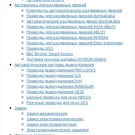
Автоматика для раздвижных дверей
Комплекты автоматических раздвижных дверей
Приводы для раздвижных дверей dormakaba
Автоматические раздвижные двери dormakaba
Приводы для раздвижных дверей ASSA ABLOY
Приводы для раздвижных дверей ABLOY
Приводы для раздвижных дверей INTERAX
Приводы для раздвижных дверей Ditec entrematic
Приводы GSS
BBC Bircher Smart Access
Датчики сенсоры радары HOTRON Sliding
Автоматические системы дымоудаления
Привода дымоудаления PRO-LOCKS
Привода дымоудаления SLS
Привода дымоудаления D+H
Привода дымоудаления AUMÜLLER
Привода дымоудаления GEZE
Цепные привода для окон NEKOS
Реечные привода для окон UСS
Замки
Замки механические
Замки электромеханические
Замки электромагнитные
Электромеханические защелки
Дверные доводчики