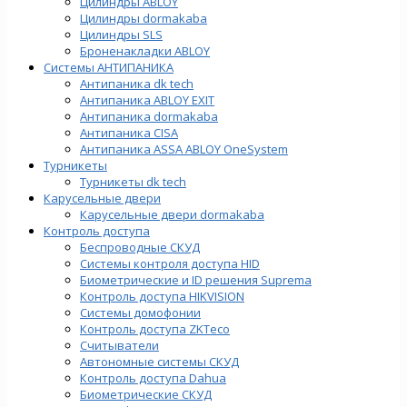
Цилиндры ABLOY
Цилиндры dormakaba
Цилиндры SLS
Броненакладки ABLOY
Системы АНТИПАНИКА
Антипаника dk tech
Антипаника ABLOY EXIT
Антипаника dormakaba
Антипаника СISA
Антипаника ASSA ABLOY OneSystem
Турникеты
Турникеты dk tech
Карусельные двери
Карусельные двери dormakaba
Контроль доступа
Беспроводные СКУД
Системы контроля доступа HID
Биометрические и ID решения Suprema
Контроль доступа HIKVISION
Системы домофонии
Контроль доступа ZKTeco
Считыватели
Автономные системы СКУД
Контроль доступа Dahua
Биометрические СКУД