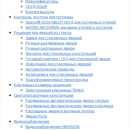
Идентификаторы
СКУД SIGUR
Кнопки выхода
Контроль доступа для гостиниц
Aperio® ASSA ABLOY СКУД для гостиниц и отелей
MATRIX AIR DORMA для мини-отелей и хостелов
Решения для дверей из стекла
Замки для стеклянных дверей
Ручные раздвижные двери
Ручные распашные двери
Фитинги для стеклянных конструкций
Готовый комплект СКД для стеклянной двери
Доводчики для стеклянных дверей
Автоматические приводы
Антипаника для стеклянных дверей
Трансформируемые перегородки
Ключницы и камеры хранения
Электронные ключницы TRAKA
Светопрозрачные конструкции
Раздвижные автоматические двери теплые
Раздвижные автоматические двери холодные
Распашные двери и входные группы
Двери Pivot
Видеонаблюдение
Видеонаблюдение HIKVISION