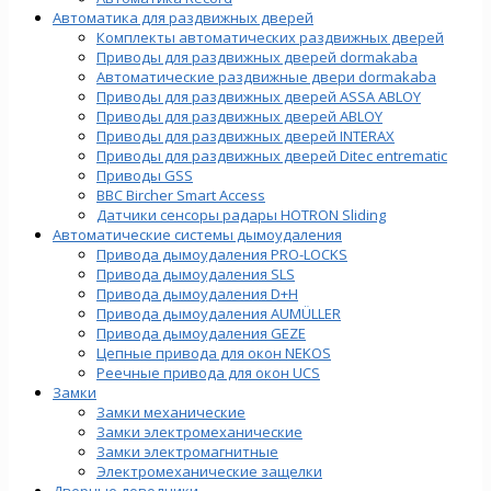
Автоматика для раздвижных дверей
Комплекты автоматических раздвижных дверей
Приводы для раздвижных дверей dormakaba
Автоматические раздвижные двери dormakaba
Приводы для раздвижных дверей ASSA ABLOY
Приводы для раздвижных дверей ABLOY
Приводы для раздвижных дверей INTERAX
Приводы для раздвижных дверей Ditec entrematic
Приводы GSS
BBC Bircher Smart Access
Датчики сенсоры радары HOTRON Sliding
Автоматические системы дымоудаления
Привода дымоудаления PRO-LOCKS
Привода дымоудаления SLS
Привода дымоудаления D+H
Привода дымоудаления AUMÜLLER
Привода дымоудаления GEZE
Цепные привода для окон NEKOS
Реечные привода для окон UСS
Замки
Замки механические
Замки электромеханические
Замки электромагнитные
Электромеханические защелки
Дверные доводчики