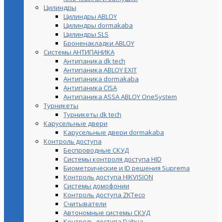
Цилиндры
Цилиндры ABLOY
Цилиндры dormakaba
Цилиндры SLS
Броненакладки ABLOY
Системы АНТИПАНИКА
Антипаника dk tech
Антипаника ABLOY EXIT
Антипаника dormakaba
Антипаника СISA
Антипаника ASSA ABLOY OneSystem
Турникеты
Турникеты dk tech
Карусельные двери
Карусельные двери dormakaba
Контроль доступа
Беспроводные СКУД
Системы контроля доступа HID
Биометрические и ID решения Suprema
Контроль доступа HIKVISION
Системы домофонии
Контроль доступа ZKTeco
Считыватели
Автономные системы СКУД
Контроль доступа Dahua