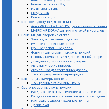
Биометрические СКУД
Идентификаторы
СКУД SIGUR
Кнопки выхода
Контроль доступа для гостиниц
Aperio® ASSA ABLOY СКУД для гостиниц и отелей
MATRIX AIR DORMA для мини-отелей и хостелов
Решения для дверей из стекла
Замки для стеклянных дверей
Ручные раздвижные двери
Ручные распашные двери
Фитинги для стеклянных конструкций
Готовый комплект СКД для стеклянной двери
Доводчики для стеклянных дверей
Автоматические приводы
Антипаника для стеклянных дверей
Трансформируемые перегородки
Ключницы и камеры хранения
Электронные ключницы TRAKA
Светопрозрачные конструкции
Раздвижные автоматические двери теплые
Раздвижные автоматические двери холодные
Распашные двери и входные группы
Двери Pivot