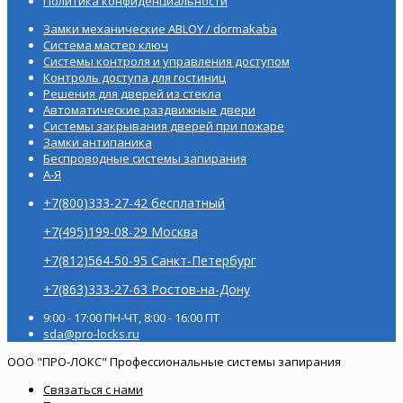
Политика конфиденциальности
Замки механические ABLOY / dormakaba
Система мастер ключ
Системы контроля и управления доступом
Контроль доступа для гостиниц
Решения для дверей из стекла
Автоматические раздвижные двери
Системы закрывания дверей при пожаре
Замки антипаника
Беспроводные системы запирания
А-Я
+7(800)333-27-42 бесплатный
+7(495)199-08-29 Москва
+7(812)564-50-95 Санкт-Петербург
+7(863)333-27-63 Ростов-на-Дону
9:00 - 17:00 ПН-ЧТ, 8:00 - 16:00 ПТ
sda@pro-locks.ru
ООО "ПРО-ЛОКС" Профессиональные системы запирания
Связаться с нами