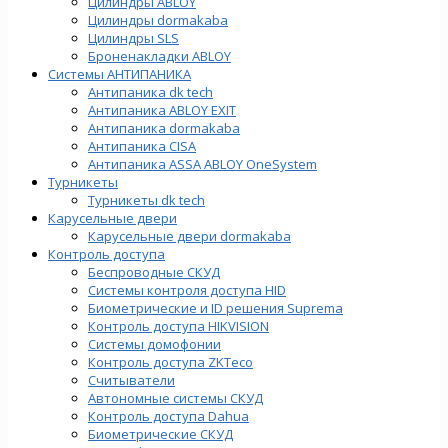
Цилиндры ABLOY
Цилиндры dormakaba
Цилиндры SLS
Броненакладки ABLOY
Системы АНТИПАНИКА
Антипаника dk tech
Антипаника ABLOY EXIT
Антипаника dormakaba
Антипаника СISA
Антипаника ASSA ABLOY OneSystem
Турникеты
Турникеты dk tech
Карусельные двери
Карусельные двери dormakaba
Контроль доступа
Беспроводные СКУД
Системы контроля доступа HID
Биометрические и ID решения Suprema
Контроль доступа HIKVISION
Системы домофонии
Контроль доступа ZKTeco
Считыватели
Автономные системы СКУД
Контроль доступа Dahua
Биометрические СКУД