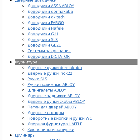
Доводчики ASSA ABLOY
Доводчики dormakaba
Доводчики dk tech
Доводчики FARGO
Доводчики Hafele
Доводчики G-U
Доводчики SLS
Доводчики GEZE
Cистемы закрывания
Доводчики DICTATOR
Фурнитура
Дверные ручки dormakaba
Дверные ручки inox22
Ручки SLS
Ручки нажимные ABLOY
Шпингалеты ABLOY
Дверные задвижки ABLOY
Дверные ручки скобы ABLOY
Петли для дверей ABLOY
Дверные стопоры
Поворотные кнопки и ручки WC
Дверная фурнитура HAFELE
Ключевины и заглушки
Цилиндры