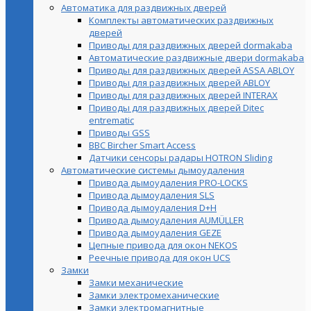
Автоматика для раздвижных дверей
Комплекты автоматических раздвижных
дверей
Приводы для раздвижных дверей dormakaba
Автоматические раздвижные двери dormakaba
Приводы для раздвижных дверей ASSA ABLOY
Приводы для раздвижных дверей ABLOY
Приводы для раздвижных дверей INTERAX
Приводы для раздвижных дверей Ditec
entrematic
Приводы GSS
BBC Bircher Smart Access
Датчики сенсоры радары HOTRON Sliding
Автоматические системы дымоудаления
Привода дымоудаления PRO-LOCKS
Привода дымоудаления SLS
Привода дымоудаления D+H
Привода дымоудаления AUMÜLLER
Привода дымоудаления GEZE
Цепные привода для окон NEKOS
Реечные привода для окон UСS
Замки
Замки механические
Замки электромеханические
Замки электромагнитные