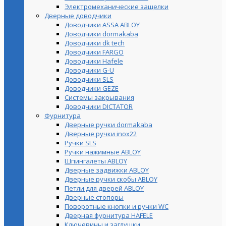
Электромеханические защелки
Дверные доводчики
Доводчики ASSA ABLOY
Доводчики dormakaba
Доводчики dk tech
Доводчики FARGO
Доводчики Hafele
Доводчики G-U
Доводчики SLS
Доводчики GEZE
Cистемы закрывания
Доводчики DICTATOR
Фурнитура
Дверные ручки dormakaba
Дверные ручки inox22
Ручки SLS
Ручки нажимные ABLOY
Шпингалеты ABLOY
Дверные задвижки ABLOY
Дверные ручки скобы ABLOY
Петли для дверей ABLOY
Дверные стопоры
Поворотные кнопки и ручки WC
Дверная фурнитура HAFELE
Ключевины и заглушки