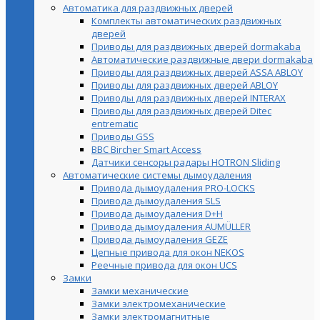
Автоматика для раздвижных дверей
Комплекты автоматических раздвижных
дверей
Приводы для раздвижных дверей dormakaba
Автоматические раздвижные двери dormakaba
Приводы для раздвижных дверей ASSA ABLOY
Приводы для раздвижных дверей ABLOY
Приводы для раздвижных дверей INTERAX
Приводы для раздвижных дверей Ditec
entrematic
Приводы GSS
BBC Bircher Smart Access
Датчики сенсоры радары HOTRON Sliding
Автоматические системы дымоудаления
Привода дымоудаления PRO-LOCKS
Привода дымоудаления SLS
Привода дымоудаления D+H
Привода дымоудаления AUMÜLLER
Привода дымоудаления GEZE
Цепные привода для окон NEKOS
Реечные привода для окон UСS
Замки
Замки механические
Замки электромеханические
Замки электромагнитные