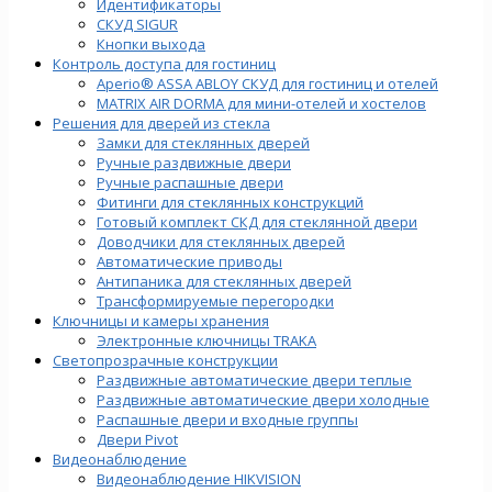
Идентификаторы
СКУД SIGUR
Кнопки выхода
Контроль доступа для гостиниц
Aperio® ASSA ABLOY СКУД для гостиниц и отелей
MATRIX AIR DORMA для мини-отелей и хостелов
Решения для дверей из стекла
Замки для стеклянных дверей
Ручные раздвижные двери
Ручные распашные двери
Фитинги для стеклянных конструкций
Готовый комплект СКД для стеклянной двери
Доводчики для стеклянных дверей
Автоматические приводы
Антипаника для стеклянных дверей
Трансформируемые перегородки
Ключницы и камеры хранения
Электронные ключницы TRAKA
Светопрозрачные конструкции
Раздвижные автоматические двери теплые
Раздвижные автоматические двери холодные
Распашные двери и входные группы
Двери Pivot
Видеонаблюдение
Видеонаблюдение HIKVISION