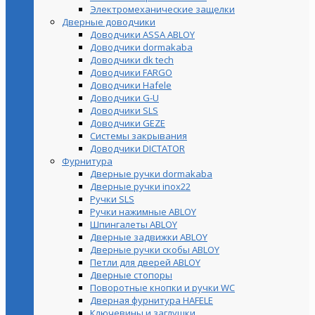
Электромеханические защелки
Дверные доводчики
Доводчики ASSA ABLOY
Доводчики dormakaba
Доводчики dk tech
Доводчики FARGO
Доводчики Hafele
Доводчики G-U
Доводчики SLS
Доводчики GEZE
Cистемы закрывания
Доводчики DICTATOR
Фурнитура
Дверные ручки dormakaba
Дверные ручки inox22
Ручки SLS
Ручки нажимные ABLOY
Шпингалеты ABLOY
Дверные задвижки ABLOY
Дверные ручки скобы ABLOY
Петли для дверей ABLOY
Дверные стопоры
Поворотные кнопки и ручки WC
Дверная фурнитура HAFELE
Ключевины и заглушки