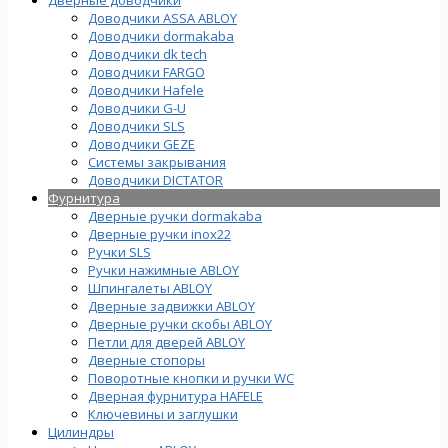
Доводчики ASSA ABLOY
Доводчики dormakaba
Доводчики dk tech
Доводчики FARGO
Доводчики Hafele
Доводчики G-U
Доводчики SLS
Доводчики GEZE
Cистемы закрывания
Доводчики DICTATOR
Фурнитура
Дверные ручки dormakaba
Дверные ручки inox22
Ручки SLS
Ручки нажимные ABLOY
Шпингалеты ABLOY
Дверные задвижки ABLOY
Дверные ручки скобы ABLOY
Петли для дверей ABLOY
Дверные стопоры
Поворотные кнопки и ручки WC
Дверная фурнитура HAFELE
Ключевины и заглушки
Цилиндры