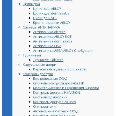
Цилиндры
Цилиндры ABLOY
Цилиндры dormakaba
Цилиндры SLS
Броненакладки ABLOY
Системы АНТИПАНИКА
Антипаника dk tech
Антипаника ABLOY EXIT
Антипаника dormakaba
Антипаника СISA
Антипаника ASSA ABLOY OneSystem
Турникеты
Турникеты dk tech
Карусельные двери
Карусельные двери dormakaba
Контроль доступа
Беспроводные СКУД
Системы контроля доступа HID
Биометрические и ID решения Suprema
Контроль доступа HIKVISION
Системы домофонии
Контроль доступа ZKTeco
Считыватели
Автономные системы СКУД
Контроль доступа Dahua