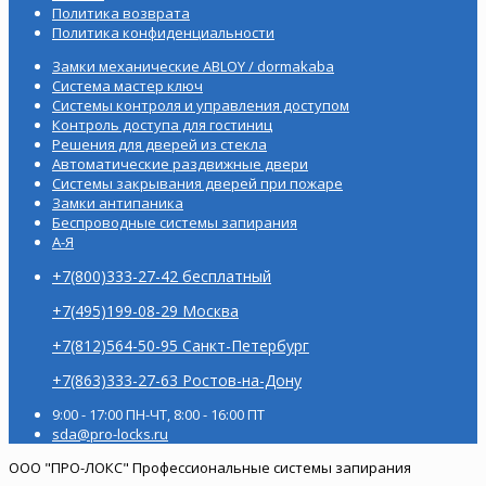
Политика возврата
Политика конфиденциальности
Замки механические ABLOY / dormakaba
Система мастер ключ
Системы контроля и управления доступом
Контроль доступа для гостиниц
Решения для дверей из стекла
Автоматические раздвижные двери
Системы закрывания дверей при пожаре
Замки антипаника
Беспроводные системы запирания
А-Я
+7(800)333-27-42 бесплатный
+7(495)199-08-29 Москва
+7(812)564-50-95 Санкт-Петербург
+7(863)333-27-63 Ростов-на-Дону
9:00 - 17:00 ПН-ЧТ, 8:00 - 16:00 ПТ
sda@pro-locks.ru
ООО "ПРО-ЛОКС" Профессиональные системы запирания