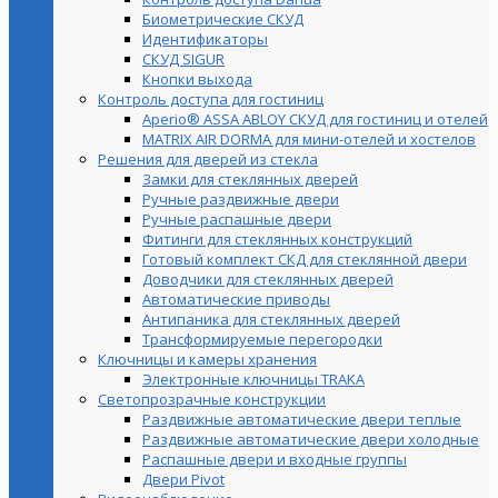
Биометрические СКУД
Идентификаторы
СКУД SIGUR
Кнопки выхода
Контроль доступа для гостиниц
Aperio® ASSA ABLOY СКУД для гостиниц и отелей
MATRIX AIR DORMA для мини-отелей и хостелов
Решения для дверей из стекла
Замки для стеклянных дверей
Ручные раздвижные двери
Ручные распашные двери
Фитинги для стеклянных конструкций
Готовый комплект СКД для стеклянной двери
Доводчики для стеклянных дверей
Автоматические приводы
Антипаника для стеклянных дверей
Трансформируемые перегородки
Ключницы и камеры хранения
Электронные ключницы TRAKA
Светопрозрачные конструкции
Раздвижные автоматические двери теплые
Раздвижные автоматические двери холодные
Распашные двери и входные группы
Двери Pivot