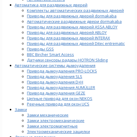
Автоматика для раздвижных дверей
Комплекты автоматических раздвижных дверей
Приводы для раздвижных дверей dormakaba
Автоматические раздвижные двери dormakaba
Приводы для раздвижных дверей ASSA ABLOY
Приводы для раздвижных дверей ABLOY
Приводы для раздвижных дверей INTERAX
Приводы для раздвижных дверей Ditec entrematic
Приводы GSS
BBC Bircher Smart Access
Датчики сенсоры радары HOTRON Sliding
Автоматические системы дымоудаления
Привода дымоудаления PRO-LOCKS
Привода дымоудаления SLS
Привода дымоудаления D+H
Привода дымоудаления AUMÜLLER
Привода дымоудаления GEZE
Цепные привода для окон NEKOS
Реечные привода для окон UСS
Замки
Замки механические
Замки электромеханические
Замки электромагнитные
Электромеханические защелки
Дверные доводчики