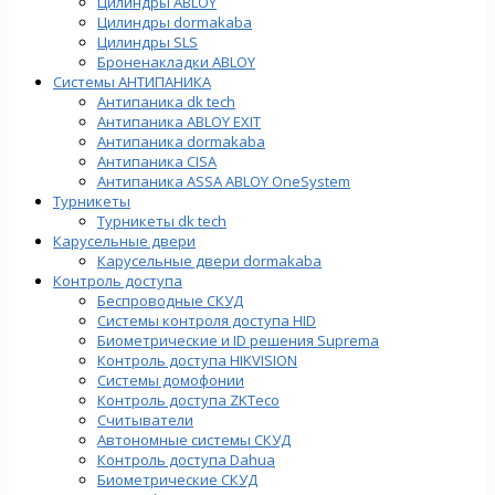
Цилиндры ABLOY
Цилиндры dormakaba
Цилиндры SLS
Броненакладки ABLOY
Системы АНТИПАНИКА
Антипаника dk tech
Антипаника ABLOY EXIT
Антипаника dormakaba
Антипаника СISA
Антипаника ASSA ABLOY OneSystem
Турникеты
Турникеты dk tech
Карусельные двери
Карусельные двери dormakaba
Контроль доступа
Беспроводные СКУД
Системы контроля доступа HID
Биометрические и ID решения Suprema
Контроль доступа HIKVISION
Системы домофонии
Контроль доступа ZKTeco
Считыватели
Автономные системы СКУД
Контроль доступа Dahua
Биометрические СКУД