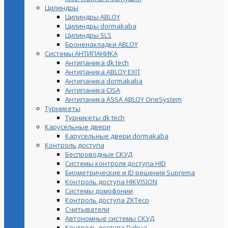
Цилиндры
Цилиндры ABLOY
Цилиндры dormakaba
Цилиндры SLS
Броненакладки ABLOY
Системы АНТИПАНИКА
Антипаника dk tech
Антипаника ABLOY EXIT
Антипаника dormakaba
Антипаника СISA
Антипаника ASSA ABLOY OneSystem
Турникеты
Турникеты dk tech
Карусельные двери
Карусельные двери dormakaba
Контроль доступа
Беспроводные СКУД
Системы контроля доступа HID
Биометрические и ID решения Suprema
Контроль доступа HIKVISION
Системы домофонии
Контроль доступа ZKTeco
Считыватели
Автономные системы СКУД
Контроль доступа Dahua