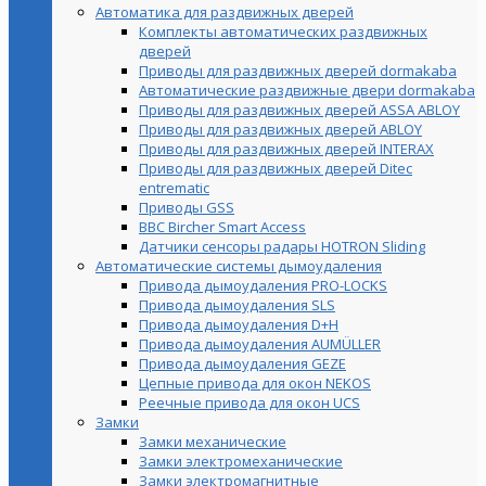
Автоматика для раздвижных дверей
Комплекты автоматических раздвижных
дверей
Приводы для раздвижных дверей dormakaba
Автоматические раздвижные двери dormakaba
Приводы для раздвижных дверей ASSA ABLOY
Приводы для раздвижных дверей ABLOY
Приводы для раздвижных дверей INTERAX
Приводы для раздвижных дверей Ditec
entrematic
Приводы GSS
BBC Bircher Smart Access
Датчики сенсоры радары HOTRON Sliding
Автоматические системы дымоудаления
Привода дымоудаления PRO-LOCKS
Привода дымоудаления SLS
Привода дымоудаления D+H
Привода дымоудаления AUMÜLLER
Привода дымоудаления GEZE
Цепные привода для окон NEKOS
Реечные привода для окон UСS
Замки
Замки механические
Замки электромеханические
Замки электромагнитные