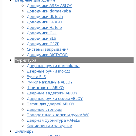
Доводчики ASSA ABLOY
Доводчики dormakaba
Доводчики dk tech
Доводчики FARGO
Доводчики Hafele
Доводчики G-U
Доводчики SLS
Доводчики GEZE
Cистемы закрывания
Доводчики DICTATOR
Фурнитура
Дверные ручки dormakaba
Дверные ручки inox22
Ручки SLS
Ручки нажимные ABLOY
Шпингалеты ABLOY
Дверные задвижки ABLOY
Дверные ручки скобы ABLOY
Петли для дверей ABLOY
Дверные стопоры
Поворотные кнопки и ручки WC
Дверная фурнитура HAFELE
Ключевины и заглушки
Цилиндры