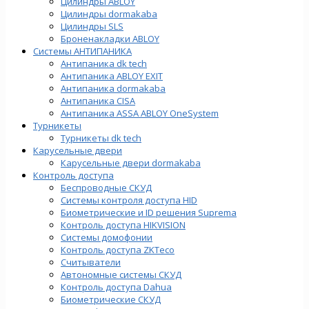
Цилиндры ABLOY
Цилиндры dormakaba
Цилиндры SLS
Броненакладки ABLOY
Системы АНТИПАНИКА
Антипаника dk tech
Антипаника ABLOY EXIT
Антипаника dormakaba
Антипаника СISA
Антипаника ASSA ABLOY OneSystem
Турникеты
Турникеты dk tech
Карусельные двери
Карусельные двери dormakaba
Контроль доступа
Беспроводные СКУД
Системы контроля доступа HID
Биометрические и ID решения Suprema
Контроль доступа HIKVISION
Системы домофонии
Контроль доступа ZKTeco
Считыватели
Автономные системы СКУД
Контроль доступа Dahua
Биометрические СКУД