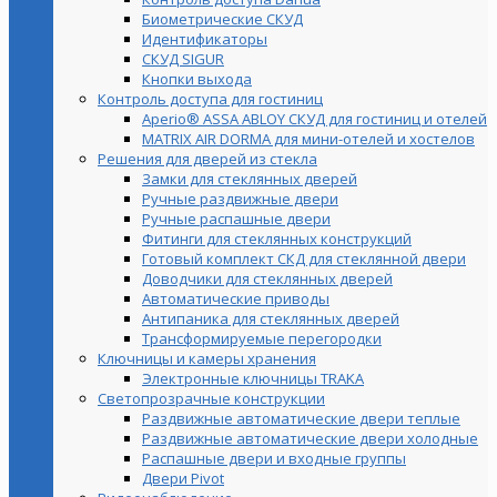
Биометрические СКУД
Идентификаторы
СКУД SIGUR
Кнопки выхода
Контроль доступа для гостиниц
Aperio® ASSA ABLOY СКУД для гостиниц и отелей
MATRIX AIR DORMA для мини-отелей и хостелов
Решения для дверей из стекла
Замки для стеклянных дверей
Ручные раздвижные двери
Ручные распашные двери
Фитинги для стеклянных конструкций
Готовый комплект СКД для стеклянной двери
Доводчики для стеклянных дверей
Автоматические приводы
Антипаника для стеклянных дверей
Трансформируемые перегородки
Ключницы и камеры хранения
Электронные ключницы TRAKA
Светопрозрачные конструкции
Раздвижные автоматические двери теплые
Раздвижные автоматические двери холодные
Распашные двери и входные группы
Двери Pivot