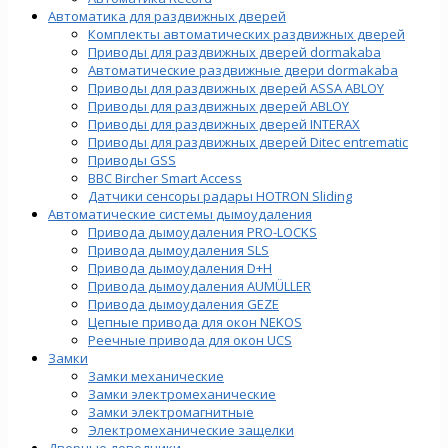
Автоматика для раздвижных дверей
Комплекты автоматических раздвижных дверей
Приводы для раздвижных дверей dormakaba
Автоматические раздвижные двери dormakaba
Приводы для раздвижных дверей ASSA ABLOY
Приводы для раздвижных дверей ABLOY
Приводы для раздвижных дверей INTERAX
Приводы для раздвижных дверей Ditec entrematic
Приводы GSS
BBC Bircher Smart Access
Датчики сенсоры радары HOTRON Sliding
Автоматические системы дымоудаления
Привода дымоудаления PRO-LOCKS
Привода дымоудаления SLS
Привода дымоудаления D+H
Привода дымоудаления AUMÜLLER
Привода дымоудаления GEZE
Цепные привода для окон NEKOS
Реечные привода для окон UСS
Замки
Замки механические
Замки электромеханические
Замки электромагнитные
Электромеханические защелки
Дверные доводчики