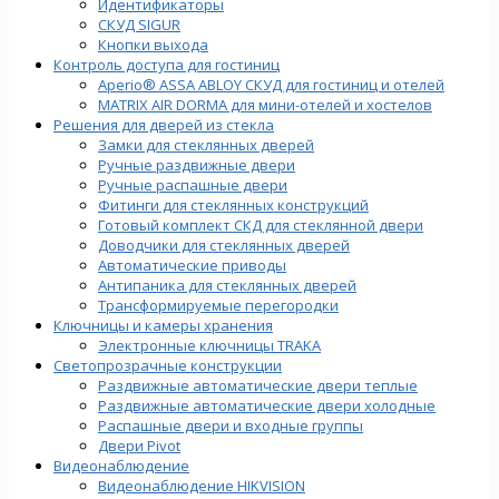
Идентификаторы
СКУД SIGUR
Кнопки выхода
Контроль доступа для гостиниц
Aperio® ASSA ABLOY СКУД для гостиниц и отелей
MATRIX AIR DORMA для мини-отелей и хостелов
Решения для дверей из стекла
Замки для стеклянных дверей
Ручные раздвижные двери
Ручные распашные двери
Фитинги для стеклянных конструкций
Готовый комплект СКД для стеклянной двери
Доводчики для стеклянных дверей
Автоматические приводы
Антипаника для стеклянных дверей
Трансформируемые перегородки
Ключницы и камеры хранения
Электронные ключницы TRAKA
Светопрозрачные конструкции
Раздвижные автоматические двери теплые
Раздвижные автоматические двери холодные
Распашные двери и входные группы
Двери Pivot
Видеонаблюдение
Видеонаблюдение HIKVISION