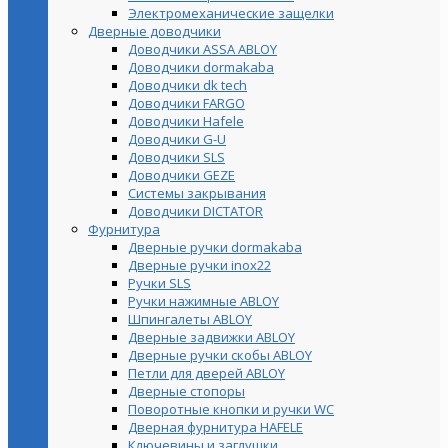
Электромеханические защелки
Дверные доводчики
Доводчики ASSA ABLOY
Доводчики dormakaba
Доводчики dk tech
Доводчики FARGO
Доводчики Hafele
Доводчики G-U
Доводчики SLS
Доводчики GEZE
Cистемы закрывания
Доводчики DICTATOR
Фурнитура
Дверные ручки dormakaba
Дверные ручки inox22
Ручки SLS
Ручки нажимные ABLOY
Шпингалеты ABLOY
Дверные задвижки ABLOY
Дверные ручки скобы ABLOY
Петли для дверей ABLOY
Дверные стопоры
Поворотные кнопки и ручки WC
Дверная фурнитура HAFELE
Ключевины и заглушки