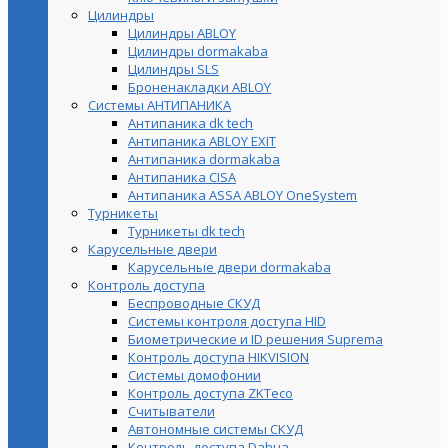
Цилиндры
Цилиндры ABLOY
Цилиндры dormakaba
Цилиндры SLS
Броненакладки ABLOY
Системы АНТИПАНИКА
Антипаника dk tech
Антипаника ABLOY EXIT
Антипаника dormakaba
Антипаника СISA
Антипаника ASSA ABLOY OneSystem
Турникеты
Турникеты dk tech
Карусельные двери
Карусельные двери dormakaba
Контроль доступа
Беспроводные СКУД
Системы контроля доступа HID
Биометрические и ID решения Suprema
Контроль доступа HIKVISION
Системы домофонии
Контроль доступа ZKTeco
Считыватели
Автономные системы СКУД
Контроль доступа Dahua