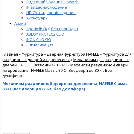
Видеонаблюдение HiWatch
IP видеонаблюдение
HD CVI видеонаблюдение
Аксессуары
Архив
Aperio® СКД без проводов
ABLOY PROTEC2 CLIQ
IKON CLIQ GO
Сигнализация
Главная
»
Фурнитура
»
Дверная фурнитура HAFELE
»
Фурнитура для
раздвижных дверей из древесины
»
Механизмы для раздвижных
дверей HAFELE Classic 40-O - 160-O
» Механизм раздвижной двери
из древесины, HAFELE Classic 80-О. Вес двери до 80 кг. Без
демпфера.
Механизм раздвижной двери из древесины, HAFELE Classic
80-О (вес двери до 80 кг, без демпфера)