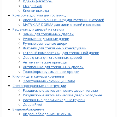
Идентификаторы
СКУД SIGUR
Кнопки выхода
Контроль доступа для гостиниц
Aperio® ASSA ABLOY СКУД для гостиниц и отелей
MATRIX AIR DORMA для мини-отелей и хостелов
Решения для дверей из стекла
Замки для стеклянных дверей
Ручные раздвижные двери
Ручные распашные двери
Фитинги для стеклянных конструкций
Готовый комплект СКД для стеклянной двери
Доводчики для стеклянных дверей
Автоматические приводы
Антипаника для стеклянных дверей
Трансформируемые перегородки
Ключницы и камеры хранения
Электронные ключницы TRAKA
Светопрозрачные конструкции
Раздвижные автоматические двери теплые
Раздвижные автоматические двери холодные
Распашные двери и входные группы
Двери Pivot
Видеонаблюдение
Видеонаблюдение HIKVISION