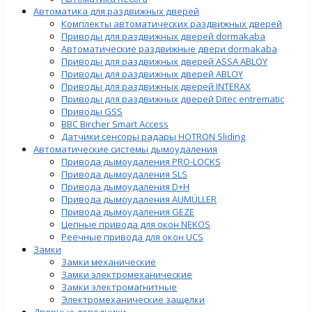
Автоматика для раздвижных дверей
Комплекты автоматических раздвижных дверей
Приводы для раздвижных дверей dormakaba
Автоматические раздвижные двери dormakaba
Приводы для раздвижных дверей ASSA ABLOY
Приводы для раздвижных дверей ABLOY
Приводы для раздвижных дверей INTERAX
Приводы для раздвижных дверей Ditec entrematic
Приводы GSS
BBC Bircher Smart Access
Датчики сенсоры радары HOTRON Sliding
Автоматические системы дымоудаления
Привода дымоудаления PRO-LOCKS
Привода дымоудаления SLS
Привода дымоудаления D+H
Привода дымоудаления AUMÜLLER
Привода дымоудаления GEZE
Цепные привода для окон NEKOS
Реечные привода для окон UСS
Замки
Замки механические
Замки электромеханические
Замки электромагнитные
Электромеханические защелки
Дверные доводчики