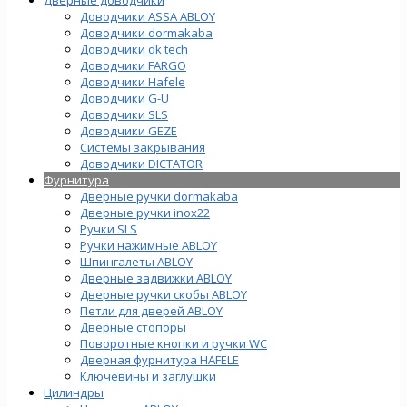
Доводчики ASSA ABLOY
Доводчики dormakaba
Доводчики dk tech
Доводчики FARGO
Доводчики Hafele
Доводчики G-U
Доводчики SLS
Доводчики GEZE
Cистемы закрывания
Доводчики DICTATOR
Фурнитура
Дверные ручки dormakaba
Дверные ручки inox22
Ручки SLS
Ручки нажимные ABLOY
Шпингалеты ABLOY
Дверные задвижки ABLOY
Дверные ручки скобы ABLOY
Петли для дверей ABLOY
Дверные стопоры
Поворотные кнопки и ручки WC
Дверная фурнитура HAFELE
Ключевины и заглушки
Цилиндры