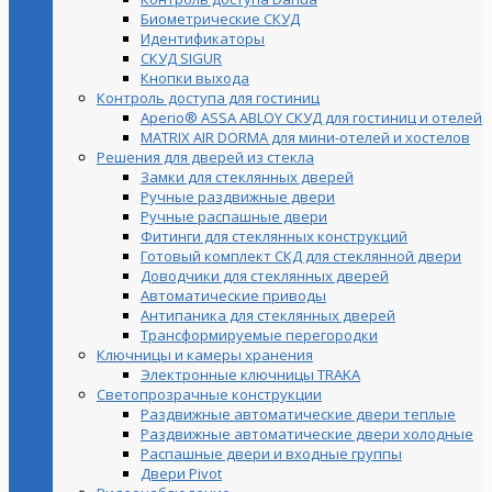
Биометрические СКУД
Идентификаторы
СКУД SIGUR
Кнопки выхода
Контроль доступа для гостиниц
Aperio® ASSA ABLOY СКУД для гостиниц и отелей
MATRIX AIR DORMA для мини-отелей и хостелов
Решения для дверей из стекла
Замки для стеклянных дверей
Ручные раздвижные двери
Ручные распашные двери
Фитинги для стеклянных конструкций
Готовый комплект СКД для стеклянной двери
Доводчики для стеклянных дверей
Автоматические приводы
Антипаника для стеклянных дверей
Трансформируемые перегородки
Ключницы и камеры хранения
Электронные ключницы TRAKA
Светопрозрачные конструкции
Раздвижные автоматические двери теплые
Раздвижные автоматические двери холодные
Распашные двери и входные группы
Двери Pivot