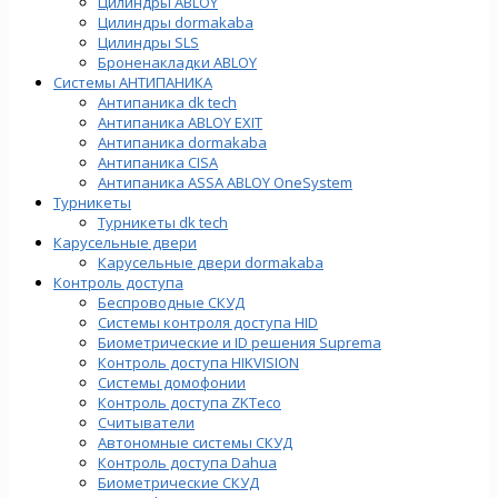
Цилиндры ABLOY
Цилиндры dormakaba
Цилиндры SLS
Броненакладки ABLOY
Системы АНТИПАНИКА
Антипаника dk tech
Антипаника ABLOY EXIT
Антипаника dormakaba
Антипаника СISA
Антипаника ASSA ABLOY OneSystem
Турникеты
Турникеты dk tech
Карусельные двери
Карусельные двери dormakaba
Контроль доступа
Беспроводные СКУД
Системы контроля доступа HID
Биометрические и ID решения Suprema
Контроль доступа HIKVISION
Системы домофонии
Контроль доступа ZKTeco
Считыватели
Автономные системы СКУД
Контроль доступа Dahua
Биометрические СКУД