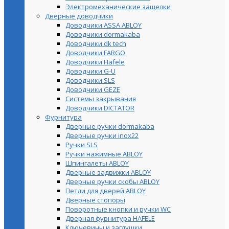
Электромеханические защелки
Дверные доводчики
Доводчики ASSA ABLOY
Доводчики dormakaba
Доводчики dk tech
Доводчики FARGO
Доводчики Hafele
Доводчики G-U
Доводчики SLS
Доводчики GEZE
Cистемы закрывания
Доводчики DICTATOR
Фурнитура
Дверные ручки dormakaba
Дверные ручки inox22
Ручки SLS
Ручки нажимные ABLOY
Шпингалеты ABLOY
Дверные задвижки ABLOY
Дверные ручки скобы ABLOY
Петли для дверей ABLOY
Дверные стопоры
Поворотные кнопки и ручки WC
Дверная фурнитура HAFELE
Ключевины и заглушки