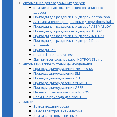
Автоматика для раздвижных дверей
Комплекты автоматических раздвижных
дверей
Приводы для раздвижных дверей dormakaba
Автоматические раздвижные двери dormakaba
Приводы для раздвижных дверей ASSA ABLOY
Приводы для раздвижных дверей ABLOY
Приводы для раздвижных дверей INTERAX
Приводы для раздвижных дверей Ditec
entrematic
Приводы GSS
BBC Bircher Smart Access
Датчики сенсоры радары HOTRON Sliding
Автоматические системы дымоудаления
Привода дымоудаления PRO-LOCKS
Привода дымоудаления SLS
Привода дымоудаления D+H
Привода дымоудаления AUMÜLLER
Привода дымоудаления GEZE
Цепные привода для окон NEKOS
Реечные привода для окон UСS
Замки
Замки механические
Замки электромеханические
Замки электромагнитные