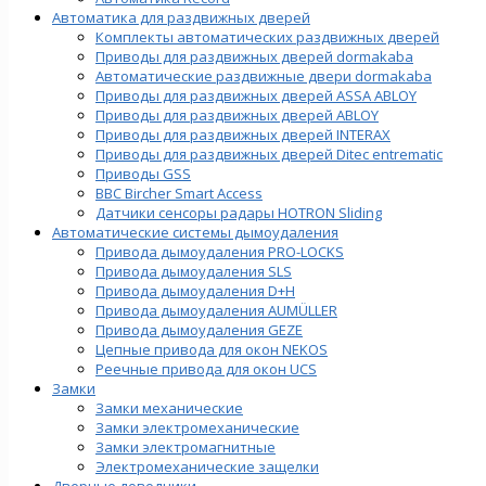
Автоматика для раздвижных дверей
Комплекты автоматических раздвижных дверей
Приводы для раздвижных дверей dormakaba
Автоматические раздвижные двери dormakaba
Приводы для раздвижных дверей ASSA ABLOY
Приводы для раздвижных дверей ABLOY
Приводы для раздвижных дверей INTERAX
Приводы для раздвижных дверей Ditec entrematic
Приводы GSS
BBC Bircher Smart Access
Датчики сенсоры радары HOTRON Sliding
Автоматические системы дымоудаления
Привода дымоудаления PRO-LOCKS
Привода дымоудаления SLS
Привода дымоудаления D+H
Привода дымоудаления AUMÜLLER
Привода дымоудаления GEZE
Цепные привода для окон NEKOS
Реечные привода для окон UСS
Замки
Замки механические
Замки электромеханические
Замки электромагнитные
Электромеханические защелки
Дверные доводчики