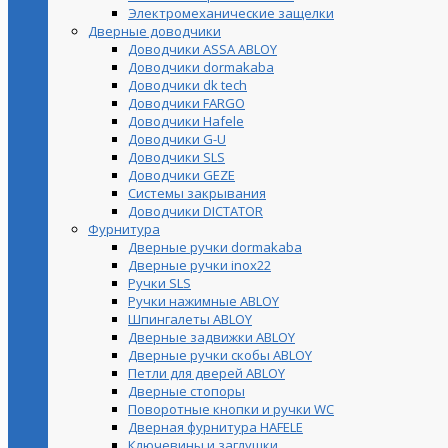
Электромеханические защелки
Дверные доводчики
Доводчики ASSA ABLOY
Доводчики dormakaba
Доводчики dk tech
Доводчики FARGO
Доводчики Hafele
Доводчики G-U
Доводчики SLS
Доводчики GEZE
Cистемы закрывания
Доводчики DICTATOR
Фурнитура
Дверные ручки dormakaba
Дверные ручки inox22
Ручки SLS
Ручки нажимные ABLOY
Шпингалеты ABLOY
Дверные задвижки ABLOY
Дверные ручки скобы ABLOY
Петли для дверей ABLOY
Дверные стопоры
Поворотные кнопки и ручки WC
Дверная фурнитура HAFELE
Ключевины и заглушки