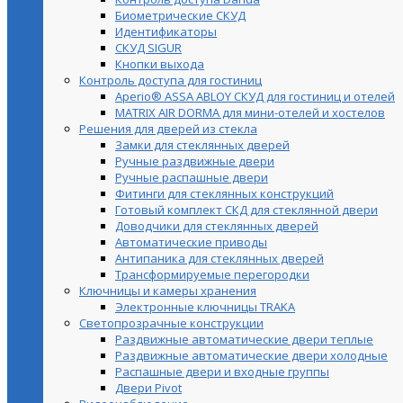
Биометрические СКУД
Идентификаторы
СКУД SIGUR
Кнопки выхода
Контроль доступа для гостиниц
Aperio® ASSA ABLOY СКУД для гостиниц и отелей
MATRIX AIR DORMA для мини-отелей и хостелов
Решения для дверей из стекла
Замки для стеклянных дверей
Ручные раздвижные двери
Ручные распашные двери
Фитинги для стеклянных конструкций
Готовый комплект СКД для стеклянной двери
Доводчики для стеклянных дверей
Автоматические приводы
Антипаника для стеклянных дверей
Трансформируемые перегородки
Ключницы и камеры хранения
Электронные ключницы TRAKA
Светопрозрачные конструкции
Раздвижные автоматические двери теплые
Раздвижные автоматические двери холодные
Распашные двери и входные группы
Двери Pivot