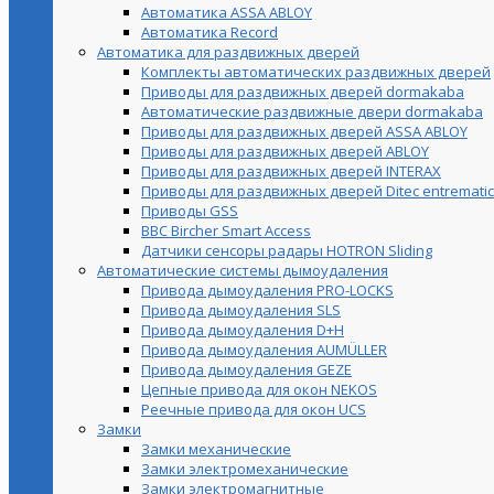
Автоматика ASSA ABLOY
Автоматика Record
Автоматика для раздвижных дверей
Комплекты автоматических раздвижных дверей
Приводы для раздвижных дверей dormakaba
Автоматические раздвижные двери dormakaba
Приводы для раздвижных дверей ASSA ABLOY
Приводы для раздвижных дверей ABLOY
Приводы для раздвижных дверей INTERAX
Приводы для раздвижных дверей Ditec entrematic
Приводы GSS
BBC Bircher Smart Access
Датчики сенсоры радары HOTRON Sliding
Автоматические системы дымоудаления
Привода дымоудаления PRO-LOCKS
Привода дымоудаления SLS
Привода дымоудаления D+H
Привода дымоудаления AUMÜLLER
Привода дымоудаления GEZE
Цепные привода для окон NEKOS
Реечные привода для окон UСS
Замки
Замки механические
Замки электромеханические
Замки электромагнитные