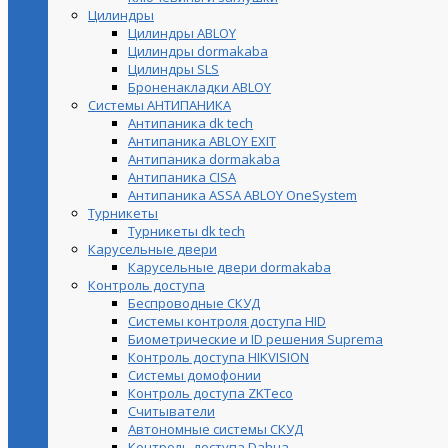
Цилиндры
Цилиндры ABLOY
Цилиндры dormakaba
Цилиндры SLS
Броненакладки ABLOY
Системы АНТИПАНИКА
Антипаника dk tech
Антипаника ABLOY EXIT
Антипаника dormakaba
Антипаника СISA
Антипаника ASSA ABLOY OneSystem
Турникеты
Турникеты dk tech
Карусельные двери
Карусельные двери dormakaba
Контроль доступа
Беспроводные СКУД
Системы контроля доступа HID
Биометрические и ID решения Suprema
Контроль доступа HIKVISION
Системы домофонии
Контроль доступа ZKTeco
Считыватели
Автономные системы СКУД
Контроль доступа Dahua