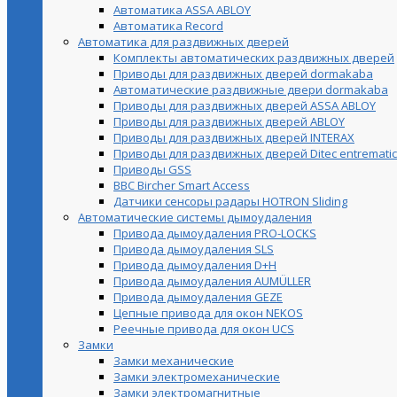
Автоматика ASSA ABLOY
Автоматика Record
Автоматика для раздвижных дверей
Комплекты автоматических раздвижных дверей
Приводы для раздвижных дверей dormakaba
Автоматические раздвижные двери dormakaba
Приводы для раздвижных дверей ASSA ABLOY
Приводы для раздвижных дверей ABLOY
Приводы для раздвижных дверей INTERAX
Приводы для раздвижных дверей Ditec entrematic
Приводы GSS
BBC Bircher Smart Access
Датчики сенсоры радары HOTRON Sliding
Автоматические системы дымоудаления
Привода дымоудаления PRO-LOCKS
Привода дымоудаления SLS
Привода дымоудаления D+H
Привода дымоудаления AUMÜLLER
Привода дымоудаления GEZE
Цепные привода для окон NEKOS
Реечные привода для окон UСS
Замки
Замки механические
Замки электромеханические
Замки электромагнитные