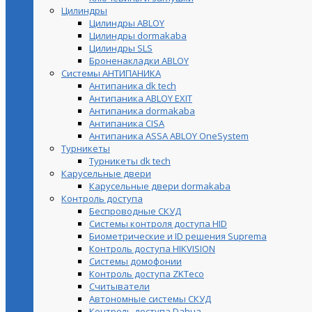
Цилиндры
Цилиндры ABLOY
Цилиндры dormakaba
Цилиндры SLS
Броненакладки ABLOY
Системы АНТИПАНИКА
Антипаника dk tech
Антипаника ABLOY EXIT
Антипаника dormakaba
Антипаника СISA
Антипаника ASSA ABLOY OneSystem
Турникеты
Турникеты dk tech
Карусельные двери
Карусельные двери dormakaba
Контроль доступа
Беспроводные СКУД
Системы контроля доступа HID
Биометрические и ID решения Suprema
Контроль доступа HIKVISION
Системы домофонии
Контроль доступа ZKTeco
Считыватели
Автономные системы СКУД
Контроль доступа Dahua