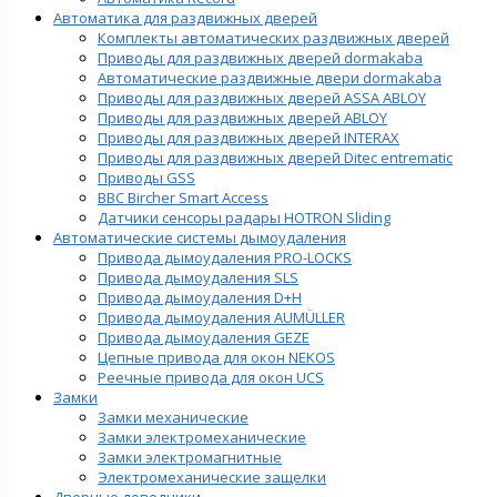
Автоматика для раздвижных дверей
Комплекты автоматических раздвижных дверей
Приводы для раздвижных дверей dormakaba
Автоматические раздвижные двери dormakaba
Приводы для раздвижных дверей ASSA ABLOY
Приводы для раздвижных дверей ABLOY
Приводы для раздвижных дверей INTERAX
Приводы для раздвижных дверей Ditec entrematic
Приводы GSS
BBC Bircher Smart Access
Датчики сенсоры радары HOTRON Sliding
Автоматические системы дымоудаления
Привода дымоудаления PRO-LOCKS
Привода дымоудаления SLS
Привода дымоудаления D+H
Привода дымоудаления AUMÜLLER
Привода дымоудаления GEZE
Цепные привода для окон NEKOS
Реечные привода для окон UСS
Замки
Замки механические
Замки электромеханические
Замки электромагнитные
Электромеханические защелки
Дверные доводчики