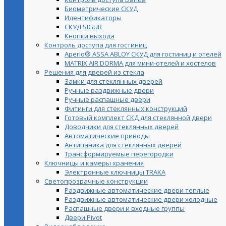
Биометрические СКУД
Идентификаторы
СКУД SIGUR
Кнопки выхода
Контроль доступа для гостиниц
Aperio® ASSA ABLOY СКУД для гостиниц и отелей
MATRIX AIR DORMA для мини-отелей и хостелов
Решения для дверей из стекла
Замки для стеклянных дверей
Ручные раздвижные двери
Ручные распашные двери
Фитинги для стеклянных конструкций
Готовый комплект СКД для стеклянной двери
Доводчики для стеклянных дверей
Автоматические приводы
Антипаника для стеклянных дверей
Трансформируемые перегородки
Ключницы и камеры хранения
Электронные ключницы TRAKA
Светопрозрачные конструкции
Раздвижные автоматические двери теплые
Раздвижные автоматические двери холодные
Распашные двери и входные группы
Двери Pivot