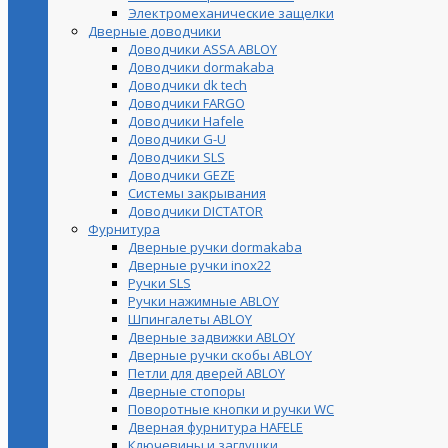
Электромеханические защелки
Дверные доводчики
Доводчики ASSA ABLOY
Доводчики dormakaba
Доводчики dk tech
Доводчики FARGO
Доводчики Hafele
Доводчики G-U
Доводчики SLS
Доводчики GEZE
Cистемы закрывания
Доводчики DICTATOR
Фурнитура
Дверные ручки dormakaba
Дверные ручки inox22
Ручки SLS
Ручки нажимные ABLOY
Шпингалеты ABLOY
Дверные задвижки ABLOY
Дверные ручки скобы ABLOY
Петли для дверей ABLOY
Дверные стопоры
Поворотные кнопки и ручки WC
Дверная фурнитура HAFELE
Ключевины и заглушки