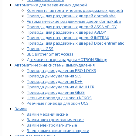
Автоматика для раздвижных дверей
Комплекты автоматических раздвижных дверей
Приводы для раздвижных дверей dormakaba
Автоматические раздвижные двери dormakaba
Приводы для раздвижных дверей ASSA ABLOY
Приводы для раздвижных дверей ABLOY
Приводы для раздвижных дверей INTERAX
Приводы для раздвижных дверей Ditec entrematic
Приводы GSS
BBC Bircher Smart Access
Датчики сенсоры радары HOTRON Sliding
Автоматические системы дымоудаления
Привода дымоудаления PRO-LOCKS
Привода дымоудаления SLS
Привода дымоудаления D+H
Привода дымоудаления AUMÜLLER
Привода дымоудаления GEZE
Цепные привода для окон NEKOS
Реечные привода для окон UСS
Замки
Замки механические
Замки электромеханические
Замки электромагнитные
Электромеханические защелки
Дверные доводчики