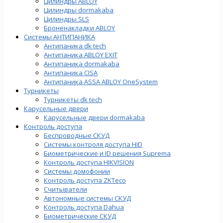
Цилиндры ABLOY
Цилиндры dormakaba
Цилиндры SLS
Броненакладки ABLOY
Системы АНТИПАНИКА
Антипаника dk tech
Антипаника ABLOY EXIT
Антипаника dormakaba
Антипаника СISA
Антипаника ASSA ABLOY OneSystem
Турникеты
Турникеты dk tech
Карусельные двери
Карусельные двери dormakaba
Контроль доступа
Беспроводные СКУД
Системы контроля доступа HID
Биометрические и ID решения Suprema
Контроль доступа HIKVISION
Системы домофонии
Контроль доступа ZKTeco
Считыватели
Автономные системы СКУД
Контроль доступа Dahua
Биометрические СКУД