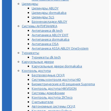
Цилиндры
Цилиндры ABLOY
Цилиндры dormakaba
Цилиндры SLS
Броненакладки ABLOY
Системы АНТИПАНИКА
Антипаника dk tech
Антипаника ABLOY EXIT
Антипаника dormakaba
Антипаника СISA
Антипаника ASSA ABLOY OneSystem
Турникеты
Турникеты dk tech
Карусельные двери
Карусельные двери dormakaba
Контроль доступа
Беспроводные СКУД
Системы контроля доступа HID
Биометрические и ID решения Suprema
Контроль доступа HIKVISION
Системы домофонии
Контроль доступа ZKTeco
Считыватели
Автономные системы СКУД
Контроль доступа Dahua