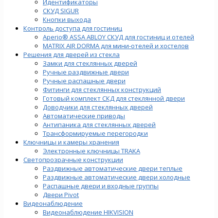
Идентификаторы
СКУД SIGUR
Кнопки выхода
Контроль доступа для гостиниц
Aperio® ASSA ABLOY СКУД для гостиниц и отелей
MATRIX AIR DORMA для мини-отелей и хостелов
Решения для дверей из стекла
Замки для стеклянных дверей
Ручные раздвижные двери
Ручные распашные двери
Фитинги для стеклянных конструкций
Готовый комплект СКД для стеклянной двери
Доводчики для стеклянных дверей
Автоматические приводы
Антипаника для стеклянных дверей
Трансформируемые перегородки
Ключницы и камеры хранения
Электронные ключницы TRAKA
Светопрозрачные конструкции
Раздвижные автоматические двери теплые
Раздвижные автоматические двери холодные
Распашные двери и входные группы
Двери Pivot
Видеонаблюдение
Видеонаблюдение HIKVISION