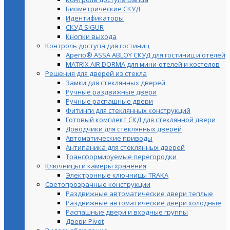
Биометрические СКУД
Идентификаторы
СКУД SIGUR
Кнопки выхода
Контроль доступа для гостиниц
Aperio® ASSA ABLOY СКУД для гостиниц и отелей
MATRIX AIR DORMA для мини-отелей и хостелов
Решения для дверей из стекла
Замки для стеклянных дверей
Ручные раздвижные двери
Ручные распашные двери
Фитинги для стеклянных конструкций
Готовый комплект СКД для стеклянной двери
Доводчики для стеклянных дверей
Автоматические приводы
Антипаника для стеклянных дверей
Трансформируемые перегородки
Ключницы и камеры хранения
Электронные ключницы TRAKA
Светопрозрачные конструкции
Раздвижные автоматические двери теплые
Раздвижные автоматические двери холодные
Распашные двери и входные группы
Двери Pivot