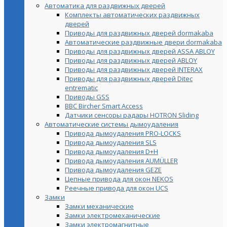
Автоматика для раздвижных дверей
Комплекты автоматических раздвижных
дверей
Приводы для раздвижных дверей dormakaba
Автоматические раздвижные двери dormakaba
Приводы для раздвижных дверей ASSA ABLOY
Приводы для раздвижных дверей ABLOY
Приводы для раздвижных дверей INTERAX
Приводы для раздвижных дверей Ditec
entrematic
Приводы GSS
BBC Bircher Smart Access
Датчики сенсоры радары HOTRON Sliding
Автоматические системы дымоудаления
Привода дымоудаления PRO-LOCKS
Привода дымоудаления SLS
Привода дымоудаления D+H
Привода дымоудаления AUMÜLLER
Привода дымоудаления GEZE
Цепные привода для окон NEKOS
Реечные привода для окон UСS
Замки
Замки механические
Замки электромеханические
Замки электромагнитные