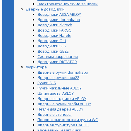
Электромеханические защелки
Дверные доводчики
Доводчики ASSA ABLOY
Доводчики dormakaba
Доводчики dk tech
Доводчики FARGO
Доводчики Hafele
Доводчики G-U
Доводчики SLS
Доводчики GEZE
Cистемы закрывания
Доводчики DICTATOR
Фурнитура
Дверные ручки dormakaba
Дверные ручки inox22
Ручки SLS
Ручки нажимные ABLOY
Шпингалеты ABLOY
Дверные задвижки ABLOY
Дверные ручки скобы ABLOY
Петли для дверей ABLOY
Дверные стопоры
Поворотные кнопки и ручки WC
Дверная фурнитура HAFELE
Ключевины и заглушки