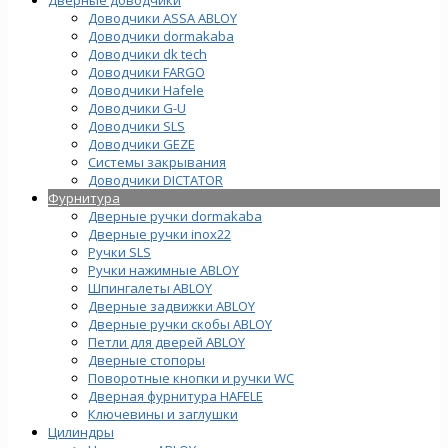
Доводчики ASSA ABLOY
Доводчики dormakaba
Доводчики dk tech
Доводчики FARGO
Доводчики Hafele
Доводчики G-U
Доводчики SLS
Доводчики GEZE
Cистемы закрывания
Доводчики DICTATOR
Фурнитура
Дверные ручки dormakaba
Дверные ручки inox22
Ручки SLS
Ручки нажимные ABLOY
Шпингалеты ABLOY
Дверные задвижки ABLOY
Дверные ручки скобы ABLOY
Петли для дверей ABLOY
Дверные стопоры
Поворотные кнопки и ручки WC
Дверная фурнитура HAFELE
Ключевины и заглушки
Цилиндры