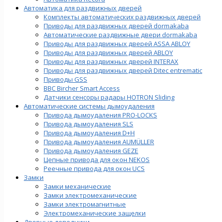
Автоматика для раздвижных дверей
Комплекты автоматических раздвижных дверей
Приводы для раздвижных дверей dormakaba
Автоматические раздвижные двери dormakaba
Приводы для раздвижных дверей ASSA ABLOY
Приводы для раздвижных дверей ABLOY
Приводы для раздвижных дверей INTERAX
Приводы для раздвижных дверей Ditec entrematic
Приводы GSS
BBC Bircher Smart Access
Датчики сенсоры радары HOTRON Sliding
Автоматические системы дымоудаления
Привода дымоудаления PRO-LOCKS
Привода дымоудаления SLS
Привода дымоудаления D+H
Привода дымоудаления AUMÜLLER
Привода дымоудаления GEZE
Цепные привода для окон NEKOS
Реечные привода для окон UСS
Замки
Замки механические
Замки электромеханические
Замки электромагнитные
Электромеханические защелки
Дверные доводчики