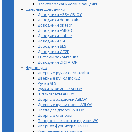
Электромеханические защелки
Дверные доводчики
Доводчики ASSA ABLOY
Доводчики dormakaba
Доводчики dk tech
Доводчики FARGO
Доводчики Hafele
Доводчики G-U
Доводчики SLS
Доводчики GEZE
Cистемы закрывания
Доводчики DICTATOR
Фурнитура
Дверные ручки dormakaba
Дверные ручки inox22
Ручки SLS
Ручки нажимные ABLOY
Шпингалеты ABLOY
Дверные задвижки ABLOY
Дверные ручки скобы ABLOY
Петли для дверей ABLOY
Дверные стопоры
Поворотные кнопки и ручки WC
Дверная фурнитура HAFELE
Ключевины и заглушки