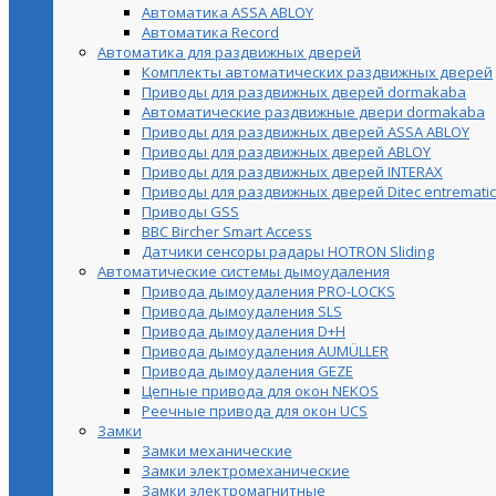
Автоматика ASSA ABLOY
Автоматика Record
Автоматика для раздвижных дверей
Комплекты автоматических раздвижных дверей
Приводы для раздвижных дверей dormakaba
Автоматические раздвижные двери dormakaba
Приводы для раздвижных дверей ASSA ABLOY
Приводы для раздвижных дверей ABLOY
Приводы для раздвижных дверей INTERAX
Приводы для раздвижных дверей Ditec entrematic
Приводы GSS
BBC Bircher Smart Access
Датчики сенсоры радары HOTRON Sliding
Автоматические системы дымоудаления
Привода дымоудаления PRO-LOCKS
Привода дымоудаления SLS
Привода дымоудаления D+H
Привода дымоудаления AUMÜLLER
Привода дымоудаления GEZE
Цепные привода для окон NEKOS
Реечные привода для окон UСS
Замки
Замки механические
Замки электромеханические
Замки электромагнитные