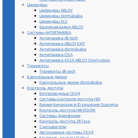
Цилиндры
Цилиндры ABLOY
Цилиндры dormakaba
Цилиндры SLS
Броненакладки ABLOY
Системы АНТИПАНИКА
Антипаника dk tech
Антипаника ABLOY EXIT
Антипаника dormakaba
Антипаника СISA
Антипаника ASSA ABLOY OneSystem
Турникеты
Турникеты dk tech
Карусельные двери
Карусельные двери dormakaba
Контроль доступа
Беспроводные СКУД
Системы контроля доступа HID
Биометрические и ID решения Suprema
Контроль доступа HIKVISION
Системы домофонии
Контроль доступа ZKTeco
Считыватели
Автономные системы СКУД
Контроль доступа Dahua