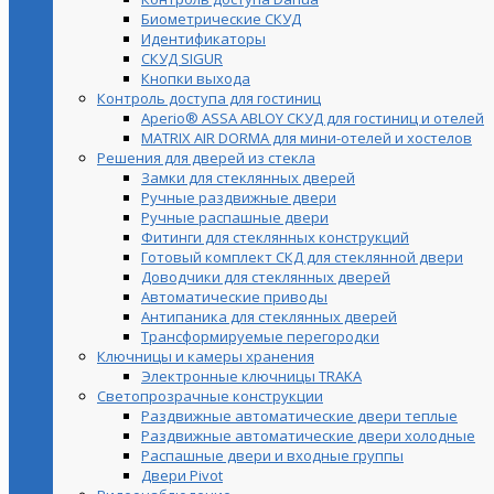
Биометрические СКУД
Идентификаторы
СКУД SIGUR
Кнопки выхода
Контроль доступа для гостиниц
Aperio® ASSA ABLOY СКУД для гостиниц и отелей
MATRIX AIR DORMA для мини-отелей и хостелов
Решения для дверей из стекла
Замки для стеклянных дверей
Ручные раздвижные двери
Ручные распашные двери
Фитинги для стеклянных конструкций
Готовый комплект СКД для стеклянной двери
Доводчики для стеклянных дверей
Автоматические приводы
Антипаника для стеклянных дверей
Трансформируемые перегородки
Ключницы и камеры хранения
Электронные ключницы TRAKA
Светопрозрачные конструкции
Раздвижные автоматические двери теплые
Раздвижные автоматические двери холодные
Распашные двери и входные группы
Двери Pivot