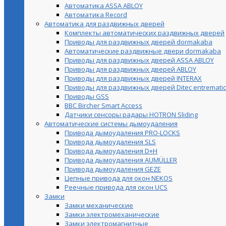
Автоматика ASSA ABLOY
Автоматика Record
Автоматика для раздвижных дверей
Комплекты автоматических раздвижных дверей
Приводы для раздвижных дверей dormakaba
Автоматические раздвижные двери dormakaba
Приводы для раздвижных дверей ASSA ABLOY
Приводы для раздвижных дверей ABLOY
Приводы для раздвижных дверей INTERAX
Приводы для раздвижных дверей Ditec entrematic
Приводы GSS
BBC Bircher Smart Access
Датчики сенсоры радары HOTRON Sliding
Автоматические системы дымоудаления
Привода дымоудаления PRO-LOCKS
Привода дымоудаления SLS
Привода дымоудаления D+H
Привода дымоудаления AUMÜLLER
Привода дымоудаления GEZE
Цепные привода для окон NEKOS
Реечные привода для окон UСS
Замки
Замки механические
Замки электромеханические
Замки электромагнитные