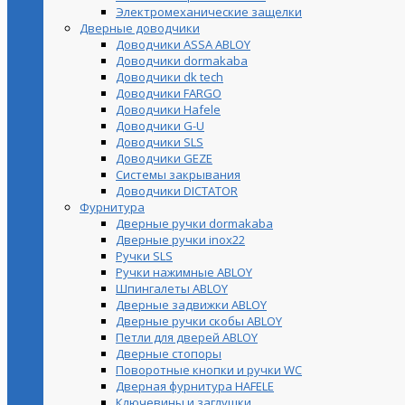
Электромеханические защелки
Дверные доводчики
Доводчики ASSA ABLOY
Доводчики dormakaba
Доводчики dk tech
Доводчики FARGO
Доводчики Hafele
Доводчики G-U
Доводчики SLS
Доводчики GEZE
Cистемы закрывания
Доводчики DICTATOR
Фурнитура
Дверные ручки dormakaba
Дверные ручки inox22
Ручки SLS
Ручки нажимные ABLOY
Шпингалеты ABLOY
Дверные задвижки ABLOY
Дверные ручки скобы ABLOY
Петли для дверей ABLOY
Дверные стопоры
Поворотные кнопки и ручки WC
Дверная фурнитура HAFELE
Ключевины и заглушки