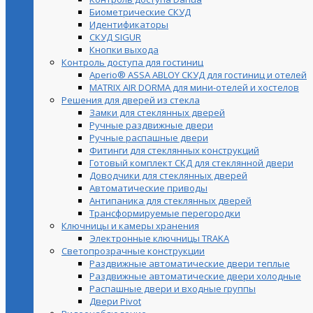
Биометрические СКУД
Идентификаторы
СКУД SIGUR
Кнопки выхода
Контроль доступа для гостиниц
Aperio® ASSA ABLOY СКУД для гостиниц и отелей
MATRIX AIR DORMA для мини-отелей и хостелов
Решения для дверей из стекла
Замки для стеклянных дверей
Ручные раздвижные двери
Ручные распашные двери
Фитинги для стеклянных конструкций
Готовый комплект СКД для стеклянной двери
Доводчики для стеклянных дверей
Автоматические приводы
Антипаника для стеклянных дверей
Трансформируемые перегородки
Ключницы и камеры хранения
Электронные ключницы TRAKA
Светопрозрачные конструкции
Раздвижные автоматические двери теплые
Раздвижные автоматические двери холодные
Распашные двери и входные группы
Двери Pivot