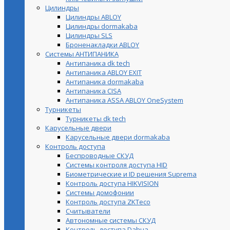
Цилиндры
Цилиндры ABLOY
Цилиндры dormakaba
Цилиндры SLS
Броненакладки ABLOY
Системы АНТИПАНИКА
Антипаника dk tech
Антипаника ABLOY EXIT
Антипаника dormakaba
Антипаника СISA
Антипаника ASSA ABLOY OneSystem
Турникеты
Турникеты dk tech
Карусельные двери
Карусельные двери dormakaba
Контроль доступа
Беспроводные СКУД
Системы контроля доступа HID
Биометрические и ID решения Suprema
Контроль доступа HIKVISION
Системы домофонии
Контроль доступа ZKTeco
Считыватели
Автономные системы СКУД
Контроль доступа Dahua