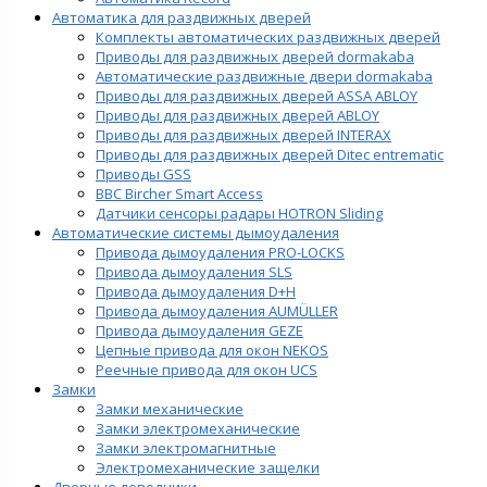
Автоматика для раздвижных дверей
Комплекты автоматических раздвижных дверей
Приводы для раздвижных дверей dormakaba
Автоматические раздвижные двери dormakaba
Приводы для раздвижных дверей ASSA ABLOY
Приводы для раздвижных дверей ABLOY
Приводы для раздвижных дверей INTERAX
Приводы для раздвижных дверей Ditec entrematic
Приводы GSS
BBC Bircher Smart Access
Датчики сенсоры радары HOTRON Sliding
Автоматические системы дымоудаления
Привода дымоудаления PRO-LOCKS
Привода дымоудаления SLS
Привода дымоудаления D+H
Привода дымоудаления AUMÜLLER
Привода дымоудаления GEZE
Цепные привода для окон NEKOS
Реечные привода для окон UСS
Замки
Замки механические
Замки электромеханические
Замки электромагнитные
Электромеханические защелки
Дверные доводчики