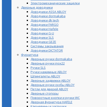
Электромеханические защелки
Дверные доводчики
Доводчики ASSA ABLOY
Доводчики dormakaba
Доводчики dk tech
Доводчики FARGO
Доводчики Hafele
Доводчики G-U
Доводчики SLS
Доводчики GEZE
Cистемы закрывания
Доводчики DICTATOR
Фурнитура
Дверные ручки dormakaba
Дверные ручки inox22
Ручки SLS
Ручки нажимные ABLOY
Шпингалеты ABLOY
Дверные задвижки ABLOY
Дверные ручки скобы ABLOY
Петли для дверей ABLOY
Дверные стопоры
Поворотные кнопки и ручки WC
Дверная фурнитура HAFELE
Ключевины и заглушки