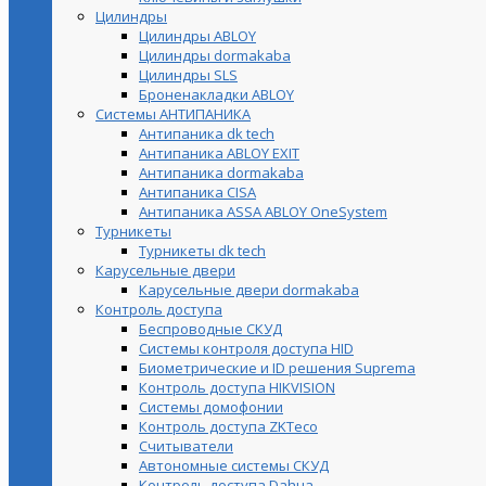
Цилиндры
Цилиндры ABLOY
Цилиндры dormakaba
Цилиндры SLS
Броненакладки ABLOY
Системы АНТИПАНИКА
Антипаника dk tech
Антипаника ABLOY EXIT
Антипаника dormakaba
Антипаника СISA
Антипаника ASSA ABLOY OneSystem
Турникеты
Турникеты dk tech
Карусельные двери
Карусельные двери dormakaba
Контроль доступа
Беспроводные СКУД
Системы контроля доступа HID
Биометрические и ID решения Suprema
Контроль доступа HIKVISION
Системы домофонии
Контроль доступа ZKTeco
Считыватели
Автономные системы СКУД
Контроль доступа Dahua