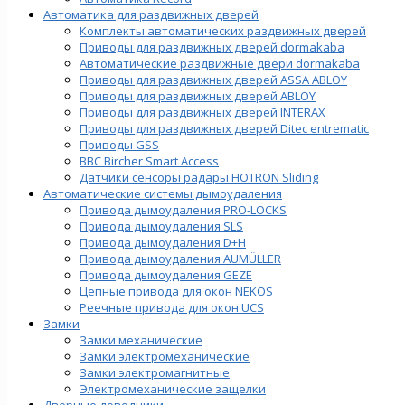
Автоматика для раздвижных дверей
Комплекты автоматических раздвижных дверей
Приводы для раздвижных дверей dormakaba
Автоматические раздвижные двери dormakaba
Приводы для раздвижных дверей ASSA ABLOY
Приводы для раздвижных дверей ABLOY
Приводы для раздвижных дверей INTERAX
Приводы для раздвижных дверей Ditec entrematic
Приводы GSS
BBC Bircher Smart Access
Датчики сенсоры радары HOTRON Sliding
Автоматические системы дымоудаления
Привода дымоудаления PRO-LOCKS
Привода дымоудаления SLS
Привода дымоудаления D+H
Привода дымоудаления AUMÜLLER
Привода дымоудаления GEZE
Цепные привода для окон NEKOS
Реечные привода для окон UСS
Замки
Замки механические
Замки электромеханические
Замки электромагнитные
Электромеханические защелки
Дверные доводчики