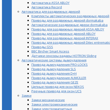
Автоматика ASSA ABLOY
Автоматика Record
Автоматика для раздвижных дверей
Комплекты автоматических раздвижных дверей
Приводы для раздвижных дверей dormakaba
Автоматические раздвижные двери dormakaba
Приводы для раздвижных дверей ASSA ABLOY
Приводы для раздвижных дверей ABLOY
Приводы для раздвижных дверей INTERAX
Приводы для раздвижных дверей Ditec entrematic
Приводы GSS
BBC Bircher Smart Access
Датчики сенсоры радары HOTRON Sliding
Автоматические системы дымоудаления
Привода дымоудаления PRO-LOCKS
Привода дымоудаления SLS
Привода дымоудаления D+H
Привода дымоудаления AUMÜLLER
Привода дымоудаления GEZE
Цепные привода для окон NEKOS
Реечные привода для окон UСS
Замки
Замки механические
Замки электромеханические
Замки электромагнитные