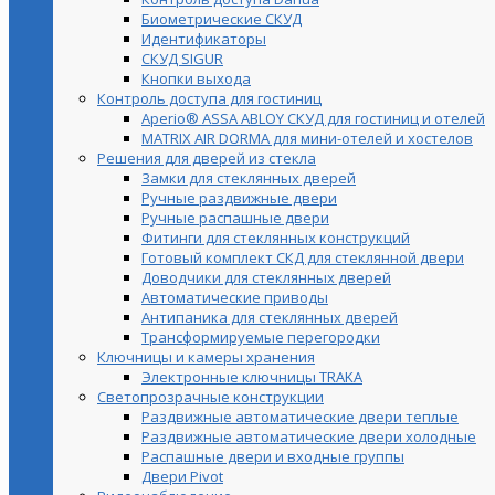
Биометрические СКУД
Идентификаторы
СКУД SIGUR
Кнопки выхода
Контроль доступа для гостиниц
Aperio® ASSA ABLOY СКУД для гостиниц и отелей
MATRIX AIR DORMA для мини-отелей и хостелов
Решения для дверей из стекла
Замки для стеклянных дверей
Ручные раздвижные двери
Ручные распашные двери
Фитинги для стеклянных конструкций
Готовый комплект СКД для стеклянной двери
Доводчики для стеклянных дверей
Автоматические приводы
Антипаника для стеклянных дверей
Трансформируемые перегородки
Ключницы и камеры хранения
Электронные ключницы TRAKA
Светопрозрачные конструкции
Раздвижные автоматические двери теплые
Раздвижные автоматические двери холодные
Распашные двери и входные группы
Двери Pivot