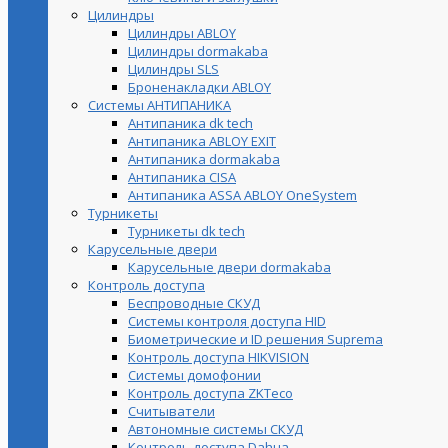
Цилиндры
Цилиндры ABLOY
Цилиндры dormakaba
Цилиндры SLS
Броненакладки ABLOY
Системы АНТИПАНИКА
Антипаника dk tech
Антипаника ABLOY EXIT
Антипаника dormakaba
Антипаника СISA
Антипаника ASSA ABLOY OneSystem
Турникеты
Турникеты dk tech
Карусельные двери
Карусельные двери dormakaba
Контроль доступа
Беспроводные СКУД
Системы контроля доступа HID
Биометрические и ID решения Suprema
Контроль доступа HIKVISION
Системы домофонии
Контроль доступа ZKTeco
Считыватели
Автономные системы СКУД
Контроль доступа Dahua