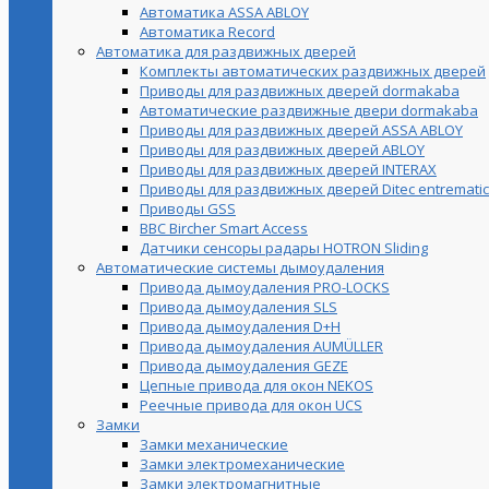
Автоматика ASSA ABLOY
Автоматика Record
Автоматика для раздвижных дверей
Комплекты автоматических раздвижных дверей
Приводы для раздвижных дверей dormakaba
Автоматические раздвижные двери dormakaba
Приводы для раздвижных дверей ASSA ABLOY
Приводы для раздвижных дверей ABLOY
Приводы для раздвижных дверей INTERAX
Приводы для раздвижных дверей Ditec entrematic
Приводы GSS
BBC Bircher Smart Access
Датчики сенсоры радары HOTRON Sliding
Автоматические системы дымоудаления
Привода дымоудаления PRO-LOCKS
Привода дымоудаления SLS
Привода дымоудаления D+H
Привода дымоудаления AUMÜLLER
Привода дымоудаления GEZE
Цепные привода для окон NEKOS
Реечные привода для окон UСS
Замки
Замки механические
Замки электромеханические
Замки электромагнитные