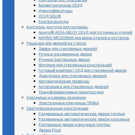
Биометрические СКУД
Идентификаторы
СКУД SIGUR
Кнопки выхода
Контроль доступа для гостиниц
Aperio® ASSA ABLOY СКУД для гостиниц и отелей
MATRIX AIR DORMA для мини-отелей и хостелов
Решения для дверей из стекла
Замки для стеклянных дверей
Ручные раздвижные двери
Ручные распашные двери
Фитинги для стеклянных конструкций
Готовый комплект СКД для стеклянной двери
Доводчики для стеклянных дверей
Автоматические приводы
Антипаника для стеклянных дверей
Трансформируемые перегородки
Ключницы и камеры хранения
Электронные ключницы TRAKA
Светопрозрачные конструкции
Раздвижные автоматические двери теплые
Раздвижные автоматические двери холодные
Распашные двери и входные группы
Двери Pivot