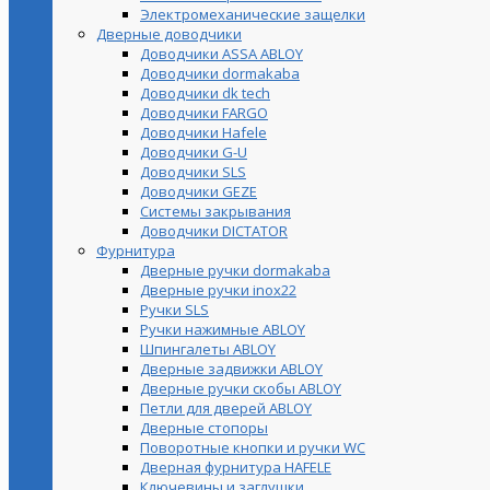
Электромеханические защелки
Дверные доводчики
Доводчики ASSA ABLOY
Доводчики dormakaba
Доводчики dk tech
Доводчики FARGO
Доводчики Hafele
Доводчики G-U
Доводчики SLS
Доводчики GEZE
Cистемы закрывания
Доводчики DICTATOR
Фурнитура
Дверные ручки dormakaba
Дверные ручки inox22
Ручки SLS
Ручки нажимные ABLOY
Шпингалеты ABLOY
Дверные задвижки ABLOY
Дверные ручки скобы ABLOY
Петли для дверей ABLOY
Дверные стопоры
Поворотные кнопки и ручки WC
Дверная фурнитура HAFELE
Ключевины и заглушки