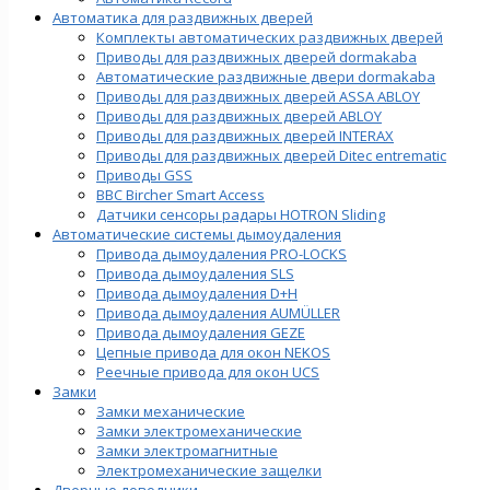
Автоматика для раздвижных дверей
Комплекты автоматических раздвижных дверей
Приводы для раздвижных дверей dormakaba
Автоматические раздвижные двери dormakaba
Приводы для раздвижных дверей ASSA ABLOY
Приводы для раздвижных дверей ABLOY
Приводы для раздвижных дверей INTERAX
Приводы для раздвижных дверей Ditec entrematic
Приводы GSS
BBC Bircher Smart Access
Датчики сенсоры радары HOTRON Sliding
Автоматические системы дымоудаления
Привода дымоудаления PRO-LOCKS
Привода дымоудаления SLS
Привода дымоудаления D+H
Привода дымоудаления AUMÜLLER
Привода дымоудаления GEZE
Цепные привода для окон NEKOS
Реечные привода для окон UСS
Замки
Замки механические
Замки электромеханические
Замки электромагнитные
Электромеханические защелки
Дверные доводчики