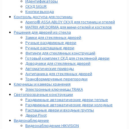
Идентификаторы
СКУД SIGUR
Кнопки выхода
Контроль доступа для гостиниц
Aperio® ASSA ABLOY СКУД для гостиниц и отелей
MATRIX AIR DORMA для мини-отелей и хостелов
Решения для дверей из стекла
Замки для стеклянных дверей
Ручные раздвижные двери
Ручные распашные двери
Фитинги для стеклянных конструкций
Готовый комплект СКД для стеклянной двери
Доводчики для стеклянных дверей
Автоматические приводы
Антипаника для стеклянных дверей
Трансформируемые перегородки
Ключницы и камеры хранения
Электронные ключницы TRAKA
Светопрозрачные конструкции
Раздвижные автоматические двери теплые
Раздвижные автоматические двери холодные
Распашные двери и входные группы
Двери Pivot
Видеонаблюдение
Видеонаблюдение HIKVISION