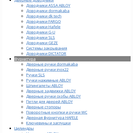
Доводчики ASSA ABLOY
Доводчики dormakaba
Доводчики dk tech
Доводчики FARGO
Доводчики Hafele
Доводчики G-U
Доводчики SLS
Доводчики GEZE
Cистемы закрывания
Доводчики DICTATOR
Фурнитура
Дверные ручки dormakaba
Дверные ручки inox22
Ручки SLS
Ручки нажимные ABLOY
Шпингалеты ABLOY
Дверные задвижки ABLOY
Дверные ручки скобы ABLOY
Петли для дверей ABLOY
Дверные стопоры
Поворотные кнопки и ручки WC
Дверная фурнитура HAFELE
Ключевины и заглушки
Цилиндры