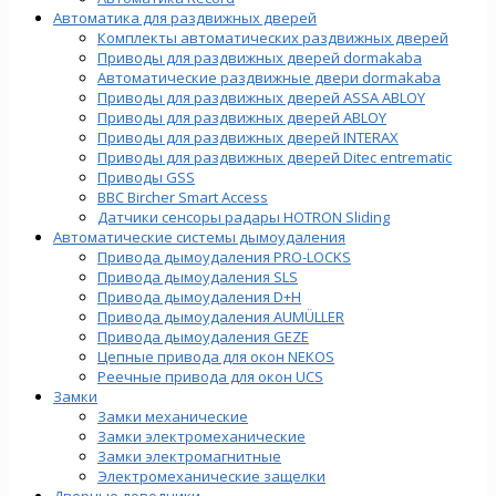
Автоматика для раздвижных дверей
Комплекты автоматических раздвижных дверей
Приводы для раздвижных дверей dormakaba
Автоматические раздвижные двери dormakaba
Приводы для раздвижных дверей ASSA ABLOY
Приводы для раздвижных дверей ABLOY
Приводы для раздвижных дверей INTERAX
Приводы для раздвижных дверей Ditec entrematic
Приводы GSS
BBC Bircher Smart Access
Датчики сенсоры радары HOTRON Sliding
Автоматические системы дымоудаления
Привода дымоудаления PRO-LOCKS
Привода дымоудаления SLS
Привода дымоудаления D+H
Привода дымоудаления AUMÜLLER
Привода дымоудаления GEZE
Цепные привода для окон NEKOS
Реечные привода для окон UСS
Замки
Замки механические
Замки электромеханические
Замки электромагнитные
Электромеханические защелки
Дверные доводчики