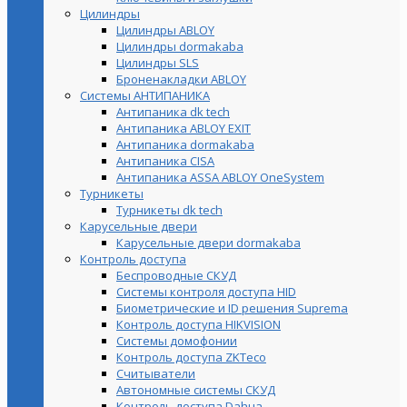
Цилиндры
Цилиндры ABLOY
Цилиндры dormakaba
Цилиндры SLS
Броненакладки ABLOY
Системы АНТИПАНИКА
Антипаника dk tech
Антипаника ABLOY EXIT
Антипаника dormakaba
Антипаника СISA
Антипаника ASSA ABLOY OneSystem
Турникеты
Турникеты dk tech
Карусельные двери
Карусельные двери dormakaba
Контроль доступа
Беспроводные СКУД
Системы контроля доступа HID
Биометрические и ID решения Suprema
Контроль доступа HIKVISION
Системы домофонии
Контроль доступа ZKTeco
Считыватели
Автономные системы СКУД
Контроль доступа Dahua