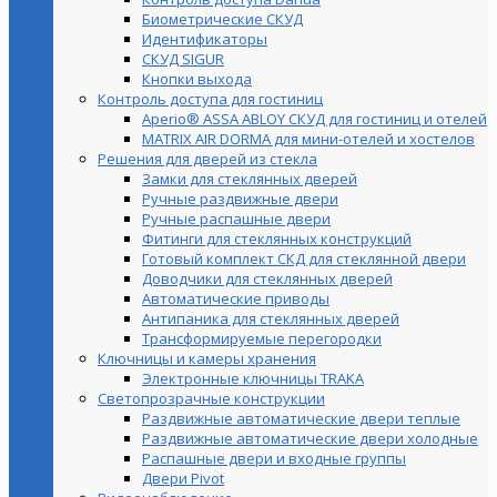
Биометрические СКУД
Идентификаторы
СКУД SIGUR
Кнопки выхода
Контроль доступа для гостиниц
Aperio® ASSA ABLOY СКУД для гостиниц и отелей
MATRIX AIR DORMA для мини-отелей и хостелов
Решения для дверей из стекла
Замки для стеклянных дверей
Ручные раздвижные двери
Ручные распашные двери
Фитинги для стеклянных конструкций
Готовый комплект СКД для стеклянной двери
Доводчики для стеклянных дверей
Автоматические приводы
Антипаника для стеклянных дверей
Трансформируемые перегородки
Ключницы и камеры хранения
Электронные ключницы TRAKA
Светопрозрачные конструкции
Раздвижные автоматические двери теплые
Раздвижные автоматические двери холодные
Распашные двери и входные группы
Двери Pivot