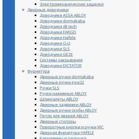
Электромеханические защелки
Дверные доводчики
Доводчики ASSA ABLOY
Доводчики dormakaba
Доводчики dk tech
Доводчики FARGO
Доводчики Hafele
Доводчики G-U
Доводчики SLS
Доводчики GEZE
Cистемы закрывания
Доводчики DICTATOR
Фурнитура
Дверные ручки dormakaba
Дверные ручки inox22
Ручки SLS
Ручки нажимные ABLOY
Шпингалеты ABLOY
Дверные задвижки ABLOY
Дверные ручки скобы ABLOY
Петли для дверей ABLOY
Дверные стопоры
Поворотные кнопки и ручки WC
Дверная фурнитура HAFELE
Ключевины и заглушки