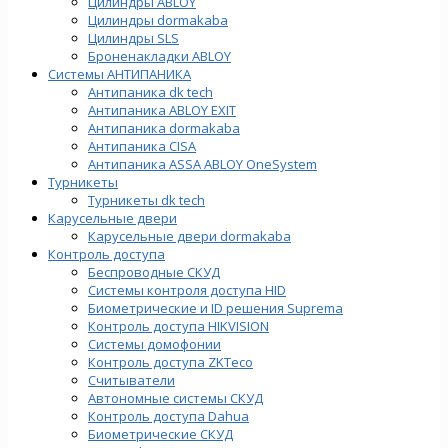
Цилиндры ABLOY
Цилиндры dormakaba
Цилиндры SLS
Броненакладки ABLOY
Системы АНТИПАНИКА
Антипаника dk tech
Антипаника ABLOY EXIT
Антипаника dormakaba
Антипаника СISA
Антипаника ASSA ABLOY OneSystem
Турникеты
Турникеты dk tech
Карусельные двери
Карусельные двери dormakaba
Контроль доступа
Беспроводные СКУД
Системы контроля доступа HID
Биометрические и ID решения Suprema
Контроль доступа HIKVISION
Системы домофонии
Контроль доступа ZKTeco
Считыватели
Автономные системы СКУД
Контроль доступа Dahua
Биометрические СКУД