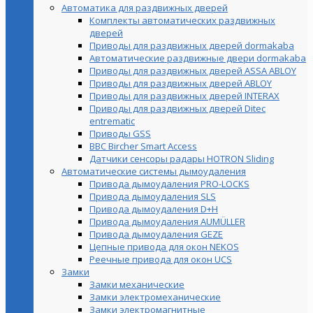
Автоматика для раздвижных дверей
Комплекты автоматических раздвижных
дверей
Приводы для раздвижных дверей dormakaba
Автоматические раздвижные двери dormakaba
Приводы для раздвижных дверей ASSA ABLOY
Приводы для раздвижных дверей ABLOY
Приводы для раздвижных дверей INTERAX
Приводы для раздвижных дверей Ditec
entrematic
Приводы GSS
BBC Bircher Smart Access
Датчики сенсоры радары HOTRON Sliding
Автоматические системы дымоудаления
Привода дымоудаления PRO-LOCKS
Привода дымоудаления SLS
Привода дымоудаления D+H
Привода дымоудаления AUMÜLLER
Привода дымоудаления GEZE
Цепные привода для окон NEKOS
Реечные привода для окон UСS
Замки
Замки механические
Замки электромеханические
Замки электромагнитные