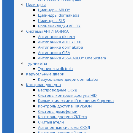
Цилиндры
Цилиндры ABLOY
Цилиндры dormakaba
Цилиндры SLS
Броненакладки ABLOY
Системы АНТИПАНИКА
Антипаника dk tech
Антипаника ABLOY EXIT
Антипаника dormakaba
Антипаника СISA
Антипаника ASSA ABLOY OneSystem
Турникеты
Турникеты dk tech
Карусельные двери
Карусельные двери dormakaba
Контроль доступа
Беспроводные СКУД
Системы контроля доступа HID
Биометрические и ID решения Suprema
Контроль доступа HIKVISION
Системы домофонии
Контроль доступа ZKTeco
Считыватели
Автономные системы СКУД
Контроль доступа Dahua