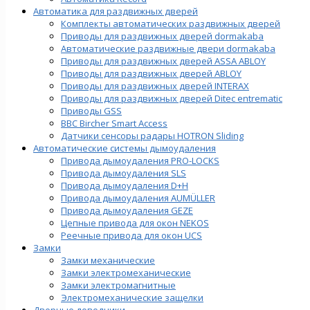
Автоматика для раздвижных дверей
Комплекты автоматических раздвижных дверей
Приводы для раздвижных дверей dormakaba
Автоматические раздвижные двери dormakaba
Приводы для раздвижных дверей ASSA ABLOY
Приводы для раздвижных дверей ABLOY
Приводы для раздвижных дверей INTERAX
Приводы для раздвижных дверей Ditec entrematic
Приводы GSS
BBC Bircher Smart Access
Датчики сенсоры радары HOTRON Sliding
Автоматические системы дымоудаления
Привода дымоудаления PRO-LOCKS
Привода дымоудаления SLS
Привода дымоудаления D+H
Привода дымоудаления AUMÜLLER
Привода дымоудаления GEZE
Цепные привода для окон NEKOS
Реечные привода для окон UСS
Замки
Замки механические
Замки электромеханические
Замки электромагнитные
Электромеханические защелки
Дверные доводчики