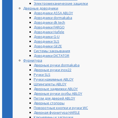
Электромеханические защелки
Дверные доводчики
Доводчики ASSA ABLOY
Доводчики dormakaba
Доводчики dk tech
Доводчики FARGO
Доводчики Hafele
Доводчики G-U
Доводчики SLS
Доводчики GEZE
Cистемы закрывания
Доводчики DICTATOR
Фурнитура
Дверные ручки dormakaba
Дверные ручки inox22
Ручки SLS
Ручки нажимные ABLOY
Шпингалеты ABLOY
Дверные задвижки ABLOY
Дверные ручки скобы ABLOY
Петли для дверей ABLOY
Дверные стопоры
Поворотные кнопки и ручки WC
Дверная фурнитура HAFELE
Ключевины и заглушки