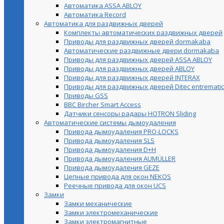
Автоматика ASSA ABLOY
Автоматика Record
Автоматика для раздвижных дверей
Комплекты автоматических раздвижных дверей
Приводы для раздвижных дверей dormakaba
Автоматические раздвижные двери dormakaba
Приводы для раздвижных дверей ASSA ABLOY
Приводы для раздвижных дверей ABLOY
Приводы для раздвижных дверей INTERAX
Приводы для раздвижных дверей Ditec entrematic
Приводы GSS
BBC Bircher Smart Access
Датчики сенсоры радары HOTRON Sliding
Автоматические системы дымоудаления
Привода дымоудаления PRO-LOCKS
Привода дымоудаления SLS
Привода дымоудаления D+H
Привода дымоудаления AUMÜLLER
Привода дымоудаления GEZE
Цепные привода для окон NEKOS
Реечные привода для окон UСS
Замки
Замки механические
Замки электромеханические
Замки электромагнитные