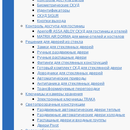
Биометрические СКУД
Идентификаторы
СКУД SIGUR
Кнопки выхода
Контроль доступа для гостиниц
Aperio® ASSA ABLOY СКУД для гостиниц и отелей
MATRIX AIR DORMA для мини-отелей и хостелов
Решения для дверей из стекла
Замки для стеклянных дверей
Ручные раздвижные двери
Ручные распашные двери
Фитинги для стеклянных конструкций
Готовый комплект СКД для стеклянной двери
Доводчики для стеклянных дверей
Автоматические приводы
Антипаника для стеклянных дверей
Трансформируемые перегородки
Ключницы и камеры хранения
Электронные ключницы TRAKA
Светопрозрачные конструкции
Раздвижные автоматические двери теплые
Раздвижные автоматические двери холодные
Распашные двери и входные группы
Двери Pivot