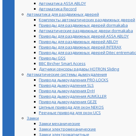
Автоматика ASSA ABLOY
Автоматика Record
Автоматика для раздвижных дверей
Комплекты автоматических раздвижных дверей
Приводы для раздвижных дверей dormakaba
Автоматические раздвижные двери dormakaba
Приводы для раздвижных дверей ASSA ABLOY
Приводы для раздвижных дверей ABLOY
Приводы для раздвижных дверей INTERAX
Приводы для раздвижных дверей Ditec entrematic
Приводы GSS
BBC Bircher Smart Access
Датчики сенсоры радары HOTRON Sliding
Автоматические системы дымоудаления
Привода дымоудаления PRO-LOCKS
Привода дымоудаления SLS
Привода дымоудаления D+H
Привода дымоудаления AUMÜLLER
Привода дымоудаления GEZE
Цепные привода для окон NEKOS
Реечные привода для окон UСS
Замки
Замки механические
Замки электромеханические
Замки электромагнитные