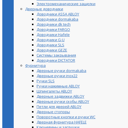
Электромеханические защелки
Дверные доводчики
Доводчики ASSA ABLOY
Доводчики dormakaba
Доводчики dk tech
Доводчики FARGO
Доводчики Hafele
Доводчики G-U
Доводчики SLS
Доводчики GEZE
Cистемы закрывания
Доводчики DICTATOR
Фурнитура
Дверные ручки dormakaba
Дверные ручки inox22
Ручки SLS
Ручки нажимные ABLOY
Шпингалеты ABLOY
Дверные задвижки ABLOY
Дверные ручки скобы ABLOY
Петли для дверей ABLOY
Дверные стопоры
Поворотные кнопки и ручки WC
Дверная фурнитура HAFELE
Ключевины и заглушки