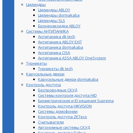
Цилиндры
Цилиндры ABLOY
Цилиндры dormakaba
Цилиндры SLS
Броненакладки ABLOY
Системы АНТИПАНИКА
Антипаника dk tech
Антипаника ABLOY EXIT
Антипаника dormakaba
Антипаника СISA
Антипаника ASSA ABLOY OneSystem
Турникеты
Турникеты dk tech
Карусельные двери
Карусельные двери dormakaba
Контроль доступа
Беспроводные СКУД
Системы контроля доступа HID
Биометрические и ID решения Suprema
Контроль доступа HIKVISION
Системы домофонии
Контроль доступа ZKTeco
Считыватели
Автономные системы СКУД
Контроль доступа Dahua