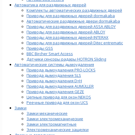
Автоматика для раздвижных дверей
Комплекты автоматических раздвижных дверей
Приводы для раздвижных дверей dormakaba
Автоматические раздвижные двери dormakaba
Приводы для раздвижных дверей ASSA ABLOY
Приводы для раздвижных дверей ABLOY
Приводы для раздвижных дверей INTERAX
Приводы для раздвижных дверей Ditec entrematic
Приводы GSS
BBC Bircher Smart Access
Датчики сенсоры радары HOTRON Sliding
Автоматические системы дымоудаления
Привода дымоудаления PRO-LOCKS
Привода дымоудаления SLS
Привода дымоудаления D+H
Привода дымоудаления AUMÜLLER
Привода дымоудаления GEZE
Цепные привода для окон NEKOS
Реечные привода для окон UСS
Замки
Замки механические
Замки электромеханические
Замки электромагнитные
Электромеханические защелки
Дверные доводчики