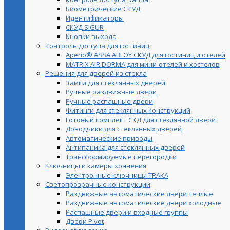
Биометрические СКУД
Идентификаторы
СКУД SIGUR
Кнопки выхода
Контроль доступа для гостиниц
Aperio® ASSA ABLOY СКУД для гостиниц и отелей
MATRIX AIR DORMA для мини-отелей и хостелов
Решения для дверей из стекла
Замки для стеклянных дверей
Ручные раздвижные двери
Ручные распашные двери
Фитинги для стеклянных конструкций
Готовый комплект СКД для стеклянной двери
Доводчики для стеклянных дверей
Автоматические приводы
Антипаника для стеклянных дверей
Трансформируемые перегородки
Ключницы и камеры хранения
Электронные ключницы TRAKA
Светопрозрачные конструкции
Раздвижные автоматические двери теплые
Раздвижные автоматические двери холодные
Распашные двери и входные группы
Двери Pivot