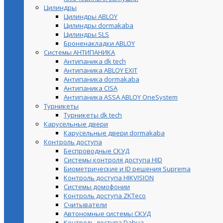
Цилиндры
Цилиндры ABLOY
Цилиндры dormakaba
Цилиндры SLS
Броненакладки ABLOY
Системы АНТИПАНИКА
Антипаника dk tech
Антипаника ABLOY EXIT
Антипаника dormakaba
Антипаника СISA
Антипаника ASSA ABLOY OneSystem
Турникеты
Турникеты dk tech
Карусельные двери
Карусельные двери dormakaba
Контроль доступа
Беспроводные СКУД
Системы контроля доступа HID
Биометрические и ID решения Suprema
Контроль доступа HIKVISION
Системы домофонии
Контроль доступа ZKTeco
Считыватели
Автономные системы СКУД
Контроль доступа Dahua