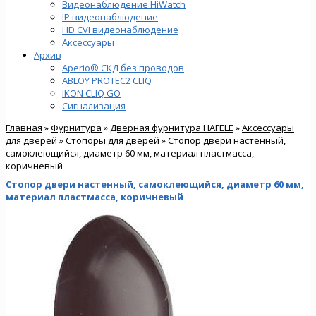
Видеонаблюдение HiWatch
IP видеонаблюдение
HD CVI видеонаблюдение
Аксессуары
Архив
Aperio® СКД без проводов
ABLOY PROTEC2 CLIQ
IKON CLIQ GO
Сигнализация
Главная
»
Фурнитура
»
Дверная фурнитура HAFELE
»
Аксессуары
для дверей
»
Стопоры для дверей
» Стопор двери настенный,
самоклеющийся, диаметр 60 мм, материал пластмасса,
коричневый
Стопор двери настенный, самоклеющийся, диаметр 60 мм,
материал пластмасса, коричневый