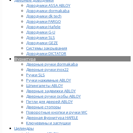
Доводчики ASSA ABLOY
Доводчики dormakaba
Доводчики dk tech
Доводчики FARGO
Доводчики Hafele
Доводчики G-U
Доводчики SLS
Доводчики GEZE
Cистемы закрывания
Доводчики DICTATOR
Фурнитура
Дверные ручки dormakaba
Дверные ручки inox22
Ручки SLS
Ручки нажимные ABLOY
Шпингалеты ABLOY
Дверные задвижки ABLOY
Дверные ручки скобы ABLOY
Петли для дверей ABLOY
Дверные стопоры
Поворотные кнопки и ручки WC
Дверная фурнитура HAFELE
Ключевины и заглушки
Цилиндры