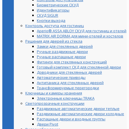
Биометрические СКУД
Идентификаторы
СКУД SIGUR
Кнопки выхода
Контроль доступа для гостиниц
Aperio® ASSA ABLOY СКУД для гостиниц и отелей
MATRIX AIR DORMA для мини-отелей и хостелов
Решения для дверей из стекла
Замки для стеклянных дверей
Ручные раздвижные двери
Ручные распашные двери
Фитинги для стеклянных конструкций
Готовый комплект СКД для стеклянной двери
Доводчики для стеклянных дверей
Автоматические приводы
Антипаника для стеклянных дверей
Трансформируемые перегородки
Ключницы и камеры хранения
Электронные ключницы TRAKA
Светопрозрачные конструкции
Раздвижные автоматические двери теплые
Раздвижные автоматические двери холодные
Распашные двери и входные группы
Двери Pivot