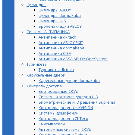
Цилиндры
Цилиндры ABLOY
Цилиндры dormakaba
Цилиндры SLS
Броненакладки ABLOY
Системы АНТИПАНИКА
Антипаника dk tech
Антипаника ABLOY EXIT
Антипаника dormakaba
Антипаника СISA
Антипаника ASSA ABLOY OneSystem
Турникеты
Турникеты dk tech
Карусельные двери
Карусельные двери dormakaba
Контроль доступа
Беспроводные СКУД
Системы контроля доступа HID
Биометрические и ID решения Suprema
Контроль доступа HIKVISION
Системы домофонии
Контроль доступа ZKTeco
Считыватели
Автономные системы СКУД
Контроль доступа Dahua