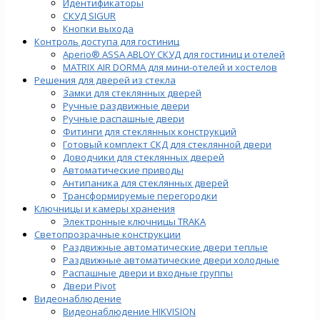
Идентификаторы
СКУД SIGUR
Кнопки выхода
Контроль доступа для гостиниц
Aperio® ASSA ABLOY СКУД для гостиниц и отелей
MATRIX AIR DORMA для мини-отелей и хостелов
Решения для дверей из стекла
Замки для стеклянных дверей
Ручные раздвижные двери
Ручные распашные двери
Фитинги для стеклянных конструкций
Готовый комплект СКД для стеклянной двери
Доводчики для стеклянных дверей
Автоматические приводы
Антипаника для стеклянных дверей
Трансформируемые перегородки
Ключницы и камеры хранения
Электронные ключницы TRAKA
Светопрозрачные конструкции
Раздвижные автоматические двери теплые
Раздвижные автоматические двери холодные
Распашные двери и входные группы
Двери Pivot
Видеонаблюдение
Видеонаблюдение HIKVISION