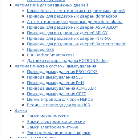
Автоматика для раздвижных дверей
Комплекты автоматических раздвижных дверей
Приводы для раздвижных дверей dormakaba
Автоматические раздвижные двери dormakaba
Приводы для раздвижных дверей ASSA ABLOY
Приводы для раздвижных дверей ABLOY
Приводы для раздвижных дверей INTERAX
Приводы для раздвижных дверей Ditec entrematic
Приводы GSS
BBC Bircher Smart Access
Датчики сенсоры радары HOTRON Sliding
Автоматические системы дымоудаления
Привода дымоудаления PRO-LOCKS
Привода дымоудаления SLS
Привода дымоудаления D+H
Привода дымоудаления AUMÜLLER
Привода дымоудаления GEZE
Цепные привода для окон NEKOS
Реечные привода для окон UСS
Замки
Замки механические
Замки электромеханические
Замки электромагнитные
Электромеханические защелки
Дверные доводчики