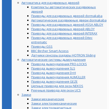
Автоматика для раздвижных дверей
Комплекты автоматических раздвижных
дверей
Приводы для раздвижных дверей dormakaba
Автоматические раздвижные двери dormakaba
Приводы для раздвижных дверей ASSA ABLOY
Приводы для раздвижных дверей ABLOY
Приводы для раздвижных дверей INTERAX
Приводы для раздвижных дверей Ditec
entrematic
Приводы GSS
BBC Bircher Smart Access
Датчики сенсоры радары HOTRON Sliding
Автоматические системы дымоудаления
Привода дымоудаления PRO-LOCKS
Привода дымоудаления SLS
Привода дымоудаления D+H
Привода дымоудаления AUMÜLLER
Привода дымоудаления GEZE
Цепные привода для окон NEKOS
Реечные привода для окон UСS
Замки
Замки механические
Замки электромеханические
Замки электромагнитные