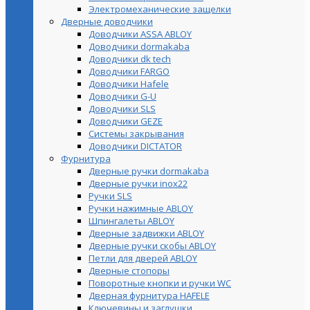
Электромеханические защелки
Дверные доводчики
Доводчики ASSA ABLOY
Доводчики dormakaba
Доводчики dk tech
Доводчики FARGO
Доводчики Hafele
Доводчики G-U
Доводчики SLS
Доводчики GEZE
Cистемы закрывания
Доводчики DICTATOR
Фурнитура
Дверные ручки dormakaba
Дверные ручки inox22
Ручки SLS
Ручки нажимные ABLOY
Шпингалеты ABLOY
Дверные задвижки ABLOY
Дверные ручки скобы ABLOY
Петли для дверей ABLOY
Дверные стопоры
Поворотные кнопки и ручки WC
Дверная фурнитура HAFELE
Ключевины и заглушки