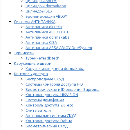
Цилиндры ABLOY
Цилиндры dormakaba
Цилиндры SLS
Броненакладки ABLOY
Системы АНТИПАНИКА
Антипаника dk tech
Антипаника ABLOY EXIT
Антипаника dormakaba
Антипаника СISA
Антипаника ASSA ABLOY OneSystem
Турникеты
Турникеты dk tech
Карусельные двери
Карусельные двери dormakaba
Контроль доступа
Беспроводные СКУД
Системы контроля доступа HID
Биометрические и ID решения Suprema
Контроль доступа HIKVISION
Системы домофонии
Контроль доступа ZKTeco
Считыватели
Автономные системы СКУД
Контроль доступа Dahua
Биометрические СКУД