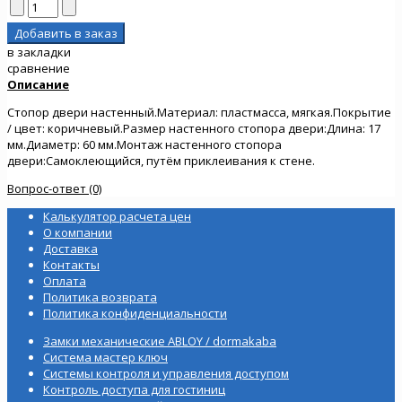
в закладки
сравнение
Описание
Стопор двери настенный.Материал: пластмасса, мягкая.Покрытие
/ цвет: коричневый.Размер настенного стопора двери:Длина: 17
мм.Диаметр: 60 мм.Монтаж настенного стопора
двери:Самоклеющийся, путём приклеивания к стене.
Вопрос-ответ (0)
Калькулятор расчета цен
О компании
Доставка
Контакты
Оплата
Политика возврата
Политика конфиденциальности
Замки механические ABLOY / dormakaba
Система мастер ключ
Системы контроля и управления доступом
Контроль доступа для гостиниц