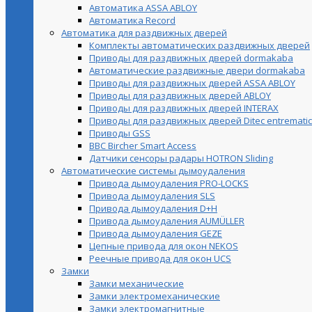
Автоматика ASSA ABLOY
Автоматика Record
Автоматика для раздвижных дверей
Комплекты автоматических раздвижных дверей
Приводы для раздвижных дверей dormakaba
Автоматические раздвижные двери dormakaba
Приводы для раздвижных дверей ASSA ABLOY
Приводы для раздвижных дверей ABLOY
Приводы для раздвижных дверей INTERAX
Приводы для раздвижных дверей Ditec entrematic
Приводы GSS
BBC Bircher Smart Access
Датчики сенсоры радары HOTRON Sliding
Автоматические системы дымоудаления
Привода дымоудаления PRO-LOCKS
Привода дымоудаления SLS
Привода дымоудаления D+H
Привода дымоудаления AUMÜLLER
Привода дымоудаления GEZE
Цепные привода для окон NEKOS
Реечные привода для окон UСS
Замки
Замки механические
Замки электромеханические
Замки электромагнитные