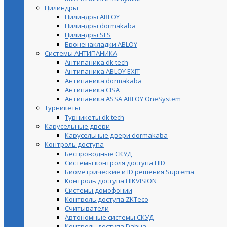
Цилиндры
Цилиндры ABLOY
Цилиндры dormakaba
Цилиндры SLS
Броненакладки ABLOY
Системы АНТИПАНИКА
Антипаника dk tech
Антипаника ABLOY EXIT
Антипаника dormakaba
Антипаника СISA
Антипаника ASSA ABLOY OneSystem
Турникеты
Турникеты dk tech
Карусельные двери
Карусельные двери dormakaba
Контроль доступа
Беспроводные СКУД
Системы контроля доступа HID
Биометрические и ID решения Suprema
Контроль доступа HIKVISION
Системы домофонии
Контроль доступа ZKTeco
Считыватели
Автономные системы СКУД
Контроль доступа Dahua