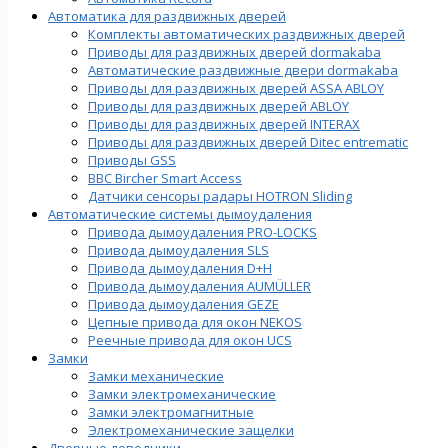
Автоматика для раздвижных дверей
Комплекты автоматических раздвижных дверей
Приводы для раздвижных дверей dormakaba
Автоматические раздвижные двери dormakaba
Приводы для раздвижных дверей ASSA ABLOY
Приводы для раздвижных дверей ABLOY
Приводы для раздвижных дверей INTERAX
Приводы для раздвижных дверей Ditec entrematic
Приводы GSS
BBC Bircher Smart Access
Датчики сенсоры радары HOTRON Sliding
Автоматические системы дымоудаления
Привода дымоудаления PRO-LOCKS
Привода дымоудаления SLS
Привода дымоудаления D+H
Привода дымоудаления AUMÜLLER
Привода дымоудаления GEZE
Цепные привода для окон NEKOS
Реечные привода для окон UСS
Замки
Замки механические
Замки электромеханические
Замки электромагнитные
Электромеханические защелки
Дверные доводчики