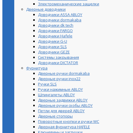
Электромеханические защелки
Дверные доводчики
Доводчики ASSA ABLOY
Доводчики dormakaba
Доводчики dk tech
Доводчики FARGO
Доводчики Hafele
Доводчики G-U
Доводчики SLS
Доводчики GEZE
Cистемы закрывания
Доводчики DICTATOR
Фурнитура
Дверные ручки dormakaba
Дверные ручки inox22
Ручки SLS
Ручки нажимные ABLOY
Шпингалеты ABLOY
Дверные задвижки ABLOY
Дверные ручки скобы ABLOY
Петли для дверей ABLOY
Дверные стопоры
Поворотные кнопки и ручки WC
Дверная фурнитура HAFELE
Ключевины и заглушки