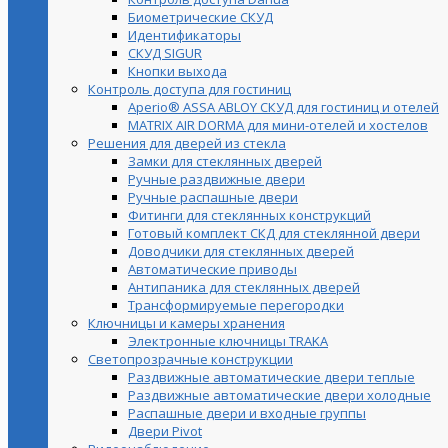
Биометрические СКУД
Идентификаторы
СКУД SIGUR
Кнопки выхода
Контроль доступа для гостиниц
Aperio® ASSA ABLOY СКУД для гостиниц и отелей
MATRIX AIR DORMA для мини-отелей и хостелов
Решения для дверей из стекла
Замки для стеклянных дверей
Ручные раздвижные двери
Ручные распашные двери
Фитинги для стеклянных конструкций
Готовый комплект СКД для стеклянной двери
Доводчики для стеклянных дверей
Автоматические приводы
Антипаника для стеклянных дверей
Трансформируемые перегородки
Ключницы и камеры хранения
Электронные ключницы TRAKA
Светопрозрачные конструкции
Раздвижные автоматические двери теплые
Раздвижные автоматические двери холодные
Распашные двери и входные группы
Двери Pivot