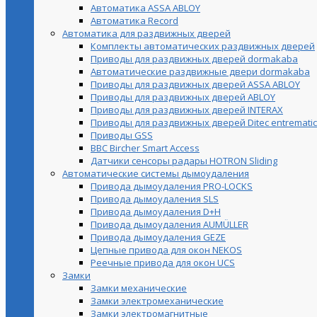
Автоматика ASSA ABLOY
Автоматика Record
Автоматика для раздвижных дверей
Комплекты автоматических раздвижных дверей
Приводы для раздвижных дверей dormakaba
Автоматические раздвижные двери dormakaba
Приводы для раздвижных дверей ASSA ABLOY
Приводы для раздвижных дверей ABLOY
Приводы для раздвижных дверей INTERAX
Приводы для раздвижных дверей Ditec entrematic
Приводы GSS
BBC Bircher Smart Access
Датчики сенсоры радары HOTRON Sliding
Автоматические системы дымоудаления
Привода дымоудаления PRO-LOCKS
Привода дымоудаления SLS
Привода дымоудаления D+H
Привода дымоудаления AUMÜLLER
Привода дымоудаления GEZE
Цепные привода для окон NEKOS
Реечные привода для окон UСS
Замки
Замки механические
Замки электромеханические
Замки электромагнитные