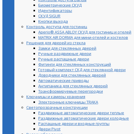
Биометрические СКУД
Идентификаторы
СКУД SIGUR
Кнопки выхода
Контроль доступа для гостиниц
Aperio® ASSA ABLOY СКУД для гостиниц и отелей
MATRIX AIR DORMA для мини-отелей и хостелов
Решения для дверей из стекла
Замки для стеклянных дверей
Ручные раздвижные двери
Ручные распашные двери
Фитинги для стеклянных конструкций
Готовый комплект СКД для стеклянной двери
Доводчики для стеклянных дверей
Автоматические приводы
Антипаника для стеклянных дверей
Трансформируемые перегородки
Ключницы и камеры хранения
Электронные ключницы TRAKA
Светопрозрачные конструкции
Раздвижные автоматические двери теплые
Раздвижные автоматические двери холодные
Распашные двери и входные группы
Двери Pivot