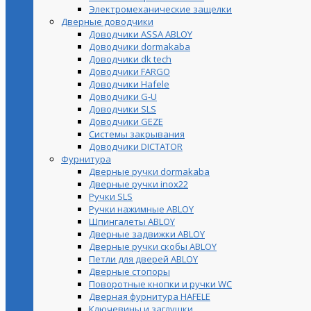
Электромеханические защелки
Дверные доводчики
Доводчики ASSA ABLOY
Доводчики dormakaba
Доводчики dk tech
Доводчики FARGO
Доводчики Hafele
Доводчики G-U
Доводчики SLS
Доводчики GEZE
Cистемы закрывания
Доводчики DICTATOR
Фурнитура
Дверные ручки dormakaba
Дверные ручки inox22
Ручки SLS
Ручки нажимные ABLOY
Шпингалеты ABLOY
Дверные задвижки ABLOY
Дверные ручки скобы ABLOY
Петли для дверей ABLOY
Дверные стопоры
Поворотные кнопки и ручки WC
Дверная фурнитура HAFELE
Ключевины и заглушки