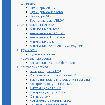
Цилиндры
Цилиндры ABLOY
Цилиндры dormakaba
Цилиндры SLS
Броненакладки ABLOY
Системы АНТИПАНИКА
Антипаника dk tech
Антипаника ABLOY EXIT
Антипаника dormakaba
Антипаника СISA
Антипаника ASSA ABLOY OneSystem
Турникеты
Турникеты dk tech
Карусельные двери
Карусельные двери dormakaba
Контроль доступа
Беспроводные СКУД
Системы контроля доступа HID
Биометрические и ID решения Suprema
Контроль доступа HIKVISION
Системы домофонии
Контроль доступа ZKTeco
Считыватели
Автономные системы СКУД
Контроль доступа Dahua