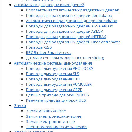
Автоматика для раздвижных дверей
Комплекты автоматических раздвижных дверей
Приводы для раздвижных дверей dormakaba
Автоматические раздвижные двери dormakaba
Приводы для раздвижных дверей ASSA ABLOY
Приводы для раздвижных дверей ABLOY
Приводы для раздвижных дверей INTERAX
Приводы для раздвижных дверей Ditec entrematic
Приводы GSS
BBC Bircher Smart Access
Датчики сенсоры радары HOTRON Sliding
Автоматические системы дымоудаления
Привода дымоудаления PRO-LOCKS
Привода дымоудаления SLS
Привода дымоудаления D+H
Привода дымоудаления AUMÜLLER
Привода дымоудаления GEZE
Цепные привода для окон NEKOS
Реечные привода для окон UСS
Замки
Замки механические
Замки электромеханические
Замки электромагнитные
Электромеханические защелки
Дверные доводчики