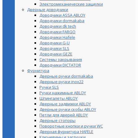
Электромеханические защелки
Дверные доводчики
Доводчики ASSA ABLOY
Доводчики dormakaba
Доводчики dk tech
Доводчики FARGO
Доводчики Hafele
Доводчики G-U
Доводчики SLS
Доводчики GEZE
Cистемы закрывания
Доводчики DICTATOR
Фурнитура
Дверные ручки dormakaba
Дверные ручки inox22
Ручки SLS
Ручки нажимные ABLOY
Шпингалеты ABLOY
Дверные задвижки ABLOY
Дверные ручки скобы ABLOY
Петли для дверей ABLOY
Дверные стопоры
Поворотные кнопки и ручки WC
Дверная фурнитура HAFELE
Ключевины и заглушки