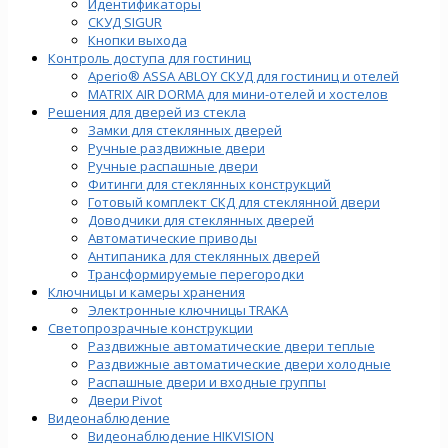
Идентификаторы
СКУД SIGUR
Кнопки выхода
Контроль доступа для гостиниц
Aperio® ASSA ABLOY СКУД для гостиниц и отелей
MATRIX AIR DORMA для мини-отелей и хостелов
Решения для дверей из стекла
Замки для стеклянных дверей
Ручные раздвижные двери
Ручные распашные двери
Фитинги для стеклянных конструкций
Готовый комплект СКД для стеклянной двери
Доводчики для стеклянных дверей
Автоматические приводы
Антипаника для стеклянных дверей
Трансформируемые перегородки
Ключницы и камеры хранения
Электронные ключницы TRAKA
Светопрозрачные конструкции
Раздвижные автоматические двери теплые
Раздвижные автоматические двери холодные
Распашные двери и входные группы
Двери Pivot
Видеонаблюдение
Видеонаблюдение HIKVISION