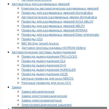
Автоматика для раздвижных дверей
Комплекты автоматических раздвижных дверей
Приводы для раздвижных дверей dormakaba
Автоматические раздвижные двери dormakaba
Приводы для раздвижных дверей ASSA ABLOY
Приводы для раздвижных дверей ABLOY
Приводы для раздвижных дверей INTERAX
Приводы для раздвижных дверей Ditec entrematic
Приводы GSS
BBC Bircher Smart Access
Датчики сенсоры радары HOTRON Sliding
Автоматические системы дымоудаления
Привода дымоудаления PRO-LOCKS
Привода дымоудаления SLS
Привода дымоудаления D+H
Привода дымоудаления AUMÜLLER
Привода дымоудаления GEZE
Цепные привода для окон NEKOS
Реечные привода для окон UСS
Замки
Замки механические
Замки электромеханические
Замки электромагнитные
Электромеханические защелки
Дверные доводчики