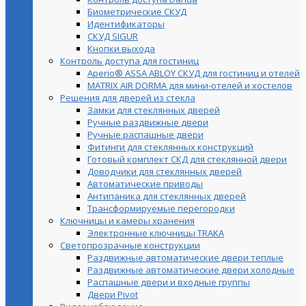
Биометрические СКУД
Идентификаторы
СКУД SIGUR
Кнопки выхода
Контроль доступа для гостиниц
Aperio® ASSA ABLOY СКУД для гостиниц и отелей
MATRIX AIR DORMA для мини-отелей и хостелов
Решения для дверей из стекла
Замки для стеклянных дверей
Ручные раздвижные двери
Ручные распашные двери
Фитинги для стеклянных конструкций
Готовый комплект СКД для стеклянной двери
Доводчики для стеклянных дверей
Автоматические приводы
Антипаника для стеклянных дверей
Трансформируемые перегородки
Ключницы и камеры хранения
Электронные ключницы TRAKA
Светопрозрачные конструкции
Раздвижные автоматические двери теплые
Раздвижные автоматические двери холодные
Распашные двери и входные группы
Двери Pivot