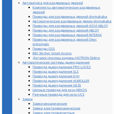
Автоматика для раздвижных дверей
Комплекты автоматических раздвижных
дверей
Приводы для раздвижных дверей dormakaba
Автоматические раздвижные двери dormakaba
Приводы для раздвижных дверей ASSA ABLOY
Приводы для раздвижных дверей ABLOY
Приводы для раздвижных дверей INTERAX
Приводы для раздвижных дверей Ditec
entrematic
Приводы GSS
BBC Bircher Smart Access
Датчики сенсоры радары HOTRON Sliding
Автоматические системы дымоудаления
Привода дымоудаления PRO-LOCKS
Привода дымоудаления SLS
Привода дымоудаления D+H
Привода дымоудаления AUMÜLLER
Привода дымоудаления GEZE
Цепные привода для окон NEKOS
Реечные привода для окон UСS
Замки
Замки механические
Замки электромеханические
Замки электромагнитные