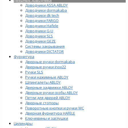
Доводчики ASSA ABLOY
Доводчики dormakaba
Доводчики dk tech
Доводчики FARGO
Доводчики Hafele
Доводчики G-U
Доводчики SLS
Доводчики GEZE
Cистемы закрывания
Доводчики DICTATOR
Фурнитура
Дверные ручки dormakaba
Дверные ручки inox22
Ручки SLS
Ручки нажимные ABLOY
Шпингалеты ABLOY
Дверные задвижки ABLOY
Дверные ручки скобы ABLOY
Петли для дверей ABLOY
Дверные стопоры
Поворотные кнопки и ручки WC
Дверная фурнитура HAFELE
Ключевины и заглушки
Цилиндры