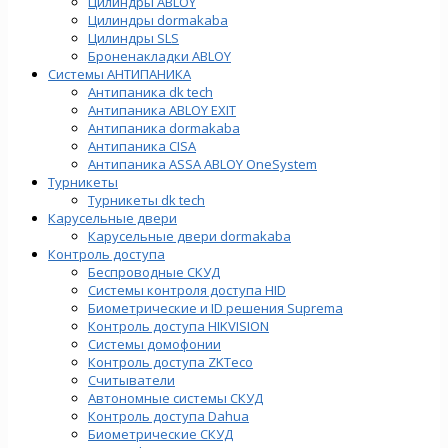
Цилиндры ABLOY
Цилиндры dormakaba
Цилиндры SLS
Броненакладки ABLOY
Системы АНТИПАНИКА
Антипаника dk tech
Антипаника ABLOY EXIT
Антипаника dormakaba
Антипаника СISA
Антипаника ASSA ABLOY OneSystem
Турникеты
Турникеты dk tech
Карусельные двери
Карусельные двери dormakaba
Контроль доступа
Беспроводные СКУД
Системы контроля доступа HID
Биометрические и ID решения Suprema
Контроль доступа HIKVISION
Системы домофонии
Контроль доступа ZKTeco
Считыватели
Автономные системы СКУД
Контроль доступа Dahua
Биометрические СКУД