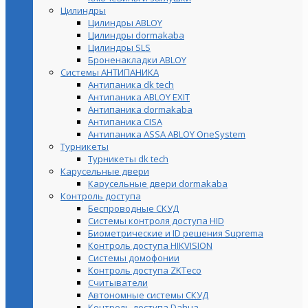
Цилиндры
Цилиндры ABLOY
Цилиндры dormakaba
Цилиндры SLS
Броненакладки ABLOY
Системы АНТИПАНИКА
Антипаника dk tech
Антипаника ABLOY EXIT
Антипаника dormakaba
Антипаника СISA
Антипаника ASSA ABLOY OneSystem
Турникеты
Турникеты dk tech
Карусельные двери
Карусельные двери dormakaba
Контроль доступа
Беспроводные СКУД
Системы контроля доступа HID
Биометрические и ID решения Suprema
Контроль доступа HIKVISION
Системы домофонии
Контроль доступа ZKTeco
Считыватели
Автономные системы СКУД
Контроль доступа Dahua