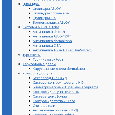
Цилиндры
Цилиндры ABLOY
Цилиндры dormakaba
Цилиндры SLS
Броненакладки ABLOY
Системы АНТИПАНИКА
Антипаника dk tech
Антипаника ABLOY EXIT
Антипаника dormakaba
Антипаника СISA
Антипаника ASSA ABLOY OneSystem
Турникеты
Турникеты dk tech
Карусельные двери
Карусельные двери dormakaba
Контроль доступа
Беспроводные СКУД
Системы контроля доступа HID
Биометрические и ID решения Suprema
Контроль доступа HIKVISION
Системы домофонии
Контроль доступа ZKTeco
Считыватели
Автономные системы СКУД
Контроль доступа Dahua