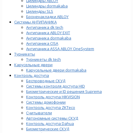
Цилиндры ABLOY
Цилиндры dormakaba
Цилиндры SLS
Броненакладки ABLOY
Системы АНТИПАНИКА
Антипаника dk tech
Антипаника ABLOY EXIT
Антипаника dormakaba
Антипаника СISA
Антипаника ASSA ABLOY OneSystem
Турникеты
Турникеты dk tech
Карусельные двери
Карусельные двери dormakaba
Контроль доступа
Беспроводные СКУД
Системы контроля доступа HID
Биометрические и ID решения Suprema
Контроль доступа HIKVISION
Системы домофонии
Контроль доступа ZKTeco
Считыватели
Автономные системы СКУД
Контроль доступа Dahua
Биометрические СКУД