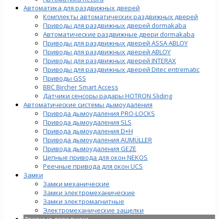
Автоматика для раздвижных дверей
Комплекты автоматических раздвижных дверей
Приводы для раздвижных дверей dormakaba
Автоматические раздвижные двери dormakaba
Приводы для раздвижных дверей ASSA ABLOY
Приводы для раздвижных дверей ABLOY
Приводы для раздвижных дверей INTERAX
Приводы для раздвижных дверей Ditec entrematic
Приводы GSS
BBC Bircher Smart Access
Датчики сенсоры радары HOTRON Sliding
Автоматические системы дымоудаления
Привода дымоудаления PRO-LOCKS
Привода дымоудаления SLS
Привода дымоудаления D+H
Привода дымоудаления AUMÜLLER
Привода дымоудаления GEZE
Цепные привода для окон NEKOS
Реечные привода для окон UСS
Замки
Замки механические
Замки электромеханические
Замки электромагнитные
Электромеханические защелки
Дверные доводчики