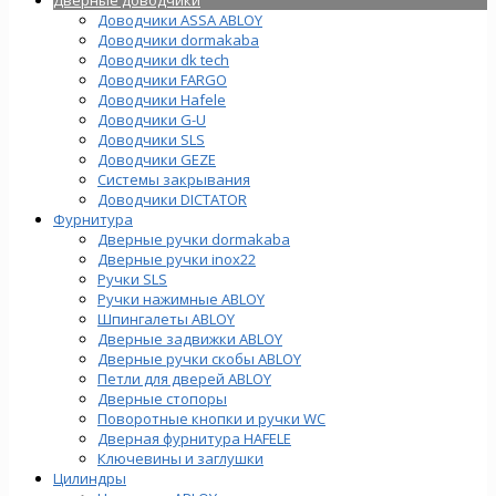
Доводчики ASSA ABLOY
Доводчики dormakaba
Доводчики dk tech
Доводчики FARGO
Доводчики Hafele
Доводчики G-U
Доводчики SLS
Доводчики GEZE
Cистемы закрывания
Доводчики DICTATOR
Фурнитура
Дверные ручки dormakaba
Дверные ручки inox22
Ручки SLS
Ручки нажимные ABLOY
Шпингалеты ABLOY
Дверные задвижки ABLOY
Дверные ручки скобы ABLOY
Петли для дверей ABLOY
Дверные стопоры
Поворотные кнопки и ручки WC
Дверная фурнитура HAFELE
Ключевины и заглушки
Цилиндры