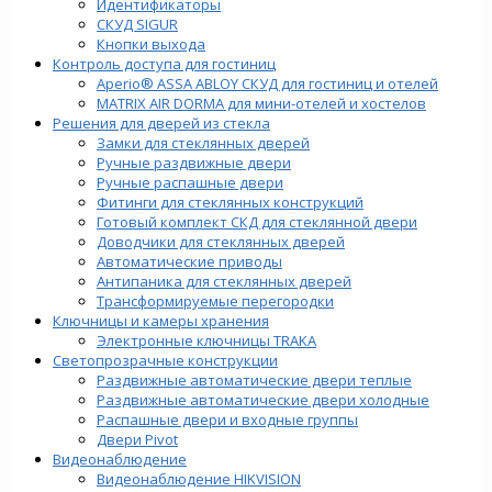
Идентификаторы
СКУД SIGUR
Кнопки выхода
Контроль доступа для гостиниц
Aperio® ASSA ABLOY СКУД для гостиниц и отелей
MATRIX AIR DORMA для мини-отелей и хостелов
Решения для дверей из стекла
Замки для стеклянных дверей
Ручные раздвижные двери
Ручные распашные двери
Фитинги для стеклянных конструкций
Готовый комплект СКД для стеклянной двери
Доводчики для стеклянных дверей
Автоматические приводы
Антипаника для стеклянных дверей
Трансформируемые перегородки
Ключницы и камеры хранения
Электронные ключницы TRAKA
Светопрозрачные конструкции
Раздвижные автоматические двери теплые
Раздвижные автоматические двери холодные
Распашные двери и входные группы
Двери Pivot
Видеонаблюдение
Видеонаблюдение HIKVISION