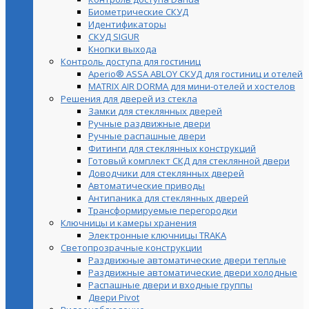
Биометрические СКУД
Идентификаторы
СКУД SIGUR
Кнопки выхода
Контроль доступа для гостиниц
Aperio® ASSA ABLOY СКУД для гостиниц и отелей
MATRIX AIR DORMA для мини-отелей и хостелов
Решения для дверей из стекла
Замки для стеклянных дверей
Ручные раздвижные двери
Ручные распашные двери
Фитинги для стеклянных конструкций
Готовый комплект СКД для стеклянной двери
Доводчики для стеклянных дверей
Автоматические приводы
Антипаника для стеклянных дверей
Трансформируемые перегородки
Ключницы и камеры хранения
Электронные ключницы TRAKA
Светопрозрачные конструкции
Раздвижные автоматические двери теплые
Раздвижные автоматические двери холодные
Распашные двери и входные группы
Двери Pivot