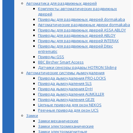
Автоматика для раздвижных дверей
Комплекты автоматических раздвижных
дверей
Приводы для раздвижных дверей dormakaba
Автоматические раздвижные двери dormakaba
Приводы для раздвижных дверей ASSA ABLOY
Приводы для раздвижных дверей ABLOY
Приводы для раздвижных дверей INTERAX
Приводы для раздвижных дверей Ditec
entrematic
Приводы GSS
BBC Bircher Smart Access
Датчики сенсоры радары HOTRON Sliding
Автоматические системы дымоудаления
Привода дымоудаления PRO-LOCKS
Привода дымоудаления SLS
Привода дымоудаления D+H
Привода дымоудаления AUMÜLLER
Привода дымоудаления GEZE
Цепные привода для окон NEKOS
Реечные привода для окон UСS
Замки
Замки механические
Замки электромеханические
Замки электромагнитные