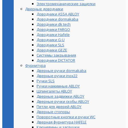
Электромеханические защелки
Дверные доводчики
Доводчики ASSA ABLOY
Доводчики dormakaba
Доводчики dk tech
Доводчики FARGO
Доводчики Hafele
Доводчики G-U
Доводчики SLS
Доводчики GEZE
Cистемы закрывания
Доводчики DICTATOR
Фурнитура
Дверные ручки dormakaba
Дверные ручки inox22
Ручки SLS
Ручки нажимные ABLOY
Шпингалеты ABLOY
Дверные задвижки ABLOY
Дверные ручки скобы ABLOY
Петли для дверей ABLOY
Дверные стопоры
Поворотные кнопки и ручки WC
Дверная фурнитура HAFELE
Ключевины и заглушки